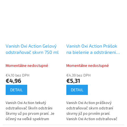
na bavlne a zmesi bavlny...
Vanish Oxi Action Gelový
Vanish Oxi Action Prášok
odstraňovač skvrn 750 ml
na bielenie a odstránenie
škvŕn 625 g
Momentálne nedostupné
Momentálne nedostupné
€4,10 bez DPH
€4,39 bez DPH
€4,96
€5,31
DETAIL
DETAIL
Vanish Oxi Action tekutý
Vanish Oxi Action práškový
odstraňovač škvŕn odstráni
odstraňovač skvrn odstraní
škvrny už po prvom praní. Je
skvrny již po prvním praní.
účinný na veľké spektrum
Vanish Oxi Action odstraňovač
škvrny. Pre dosiahnutie
skvrn v prášku odstraní skvrny