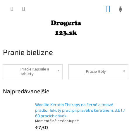
Prejsť
NÁKUP
na
obsah
KOŠÍK
Pranie bielizne
Pracie Kapsule a
Pracie Gély
tablety
Najpredávanejšie
Woolite Keratin Therapy na černé a tmavé
prádlo. Tekutý prací přípravek s keratinem. 3.6 l /
60 pracích dávek
Momentálně nedostupné
€7,30