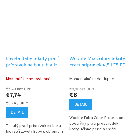
pomáha chrániť pred
formula: 1. Oživuje farby Vášho
vyblednutím a zafarbením.
tmavého a čierneho oblečenia...
Vďaka novej...
Lovela Baby tekutý prací
Woolite Mix Colors tekutý
prípravok na bielu bielizeň
prací prípravok 4,5 l 75 PD
2,9 l 32 PD
Momentálne nedostupné
Momentálně nedostupné
€6,40 bez DPH
€6,61 bez DPH
€7,74
€8
Jednotková
€0,24 / 90 ml
DETAIL
cena:
DETAIL
Woolite Extra Color Protection -
špeciálny prací prostriedok,
Tekutý prací prípravok na bielu
ktorý účinne perie a chráni
bielizeň Lovela Baby s objemom