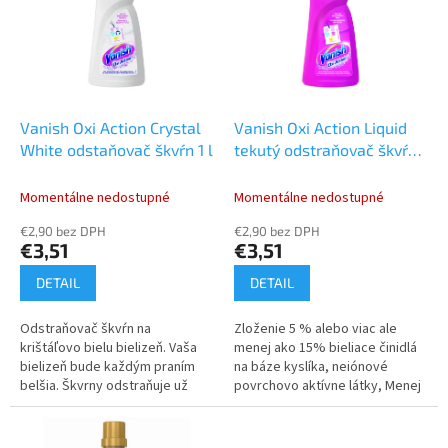
o
i
d
s
u
p
k
r
t
o
o
d
Vanish Oxi Action Crystal
Vanish Oxi Action Liquid
v
u
White odstaňovač škvŕn 1 l
tekutý odstraňovač škvŕn 1
k
l
t
Momentálne nedostupné
Momentálne nedostupné
o
€2,90 bez DPH
€2,90 bez DPH
v
€3,51
€3,51
DETAIL
DETAIL
Odstraňovač škvŕn na
Zloženie 5 % alebo viac ale
krištáľovo bielu bielizeň. Vaša
menej ako 15% bieliace činidlá
bielizeň bude každým praním
na báze kyslíka, neiónové
belšia. Škvrny odstraňuje už
povrchovo aktívne látky, Menej
v priebehu 30 sekúnd. Efektívny
ako 5% aniónové povrchovo
predovšetkým na škvrny po...
aktívne látky, parfum