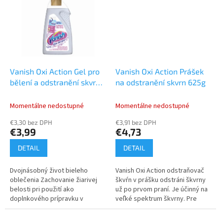
Vanish Oxi Action Gel pro
Vanish Oxi Action Prášek
bělení a odstranění skvrn
na odstranění skvrn 625g
750ml
Momentálne nedostupné
Momentálne nedostupné
€3,30 bez DPH
€3,91 bez DPH
€3,99
€4,73
DETAIL
DETAIL
Dvojnásobný život bieleho
Vanish Oxi Action odstraňovač
oblečenia Zachovanie žiarivej
škvŕn v prášku odstráni škvrny
belosti pri použití ako
už po prvom praní. Je účinný na
doplnkového prípravku v
veľké spektrum škvrny. Pre
pracom cykle oproti
dosiahnutie maximálnej rýchlosti
obyčajnému praniu. Testované
a účinku vykonajte...