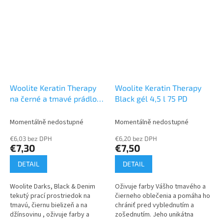
maximálnej rýchlosti a účinku
již po prvním praní. Je účinný
vykonajte...
na...
Woolite Keratin Therapy
Woolite Keratin Therapy
na černé a tmavé prádlo.
Black gél 4,5 l 75 PD
Tekutý prací přípravek s
keratinem. 3.6 l / 60
Momentálně nedostupné
Momentálně nedostupné
pracích dávek
€6,03 bez DPH
€6,20 bez DPH
€7,30
€7,50
DETAIL
DETAIL
Woolite Darks, Black & Denim
Oživuje farby Vášho tmavého a
tekutý prací prostriedok na
čierneho oblečenia a pomáha ho
tmavú, čiernu bielizeň a na
chrániť pred vyblednutím a
džínsovinu , oživuje farby a
zošednutím. Jeho unikátna