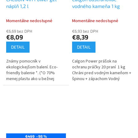
náplň 1,2 l
vodného kameňa 1 kg
Momentálne nedostupné
Momentálne nedostupné
€6,69 bez DPH
€6,93 bez DPH
€8,09
€8,39
DETAIL
DETAIL
Známy pomocník v
Calgon Power prášok na
ekologickejšom balení. Eco-
ochranu práčky 20 praní 1 kg
friendly balenie *. (*O 70%
Chráni pred vodným kameňom +
menej plastu ako u bežnej
špinou + zápachom Vodný
Calgon fľaše. ) Prináša všetky
kameň, znečistenie a usadeniny
benefity ako existujúci Calgon
z pracieho prípravku sa
4v1 gél: Účinná...
hromadia za...
€459
–98 %