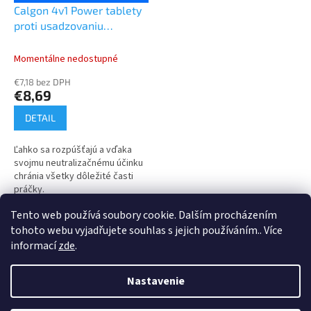
Calgon 4v1 Power tablety
proti usadzovaniu
vodného kameňa v práčke
30 ks 390 g
Momentálne nedostupné
€7,18 bez DPH
€8,69
DETAIL
Ľahko sa rozpúšťajú a vďaka
svojmu neutralizačnému účinku
chránia všetky dôležité časti
práčky.
Tento web používá soubory cookie. Dalším procházením
7
položiek celkom
O
tohoto webu vyjadřujete souhlas s jejich používáním.. Více
v
informací
zde
.
l
Z
á
á
d
Nastavenie
Vytvoril Shoptet
p
a
ä
c