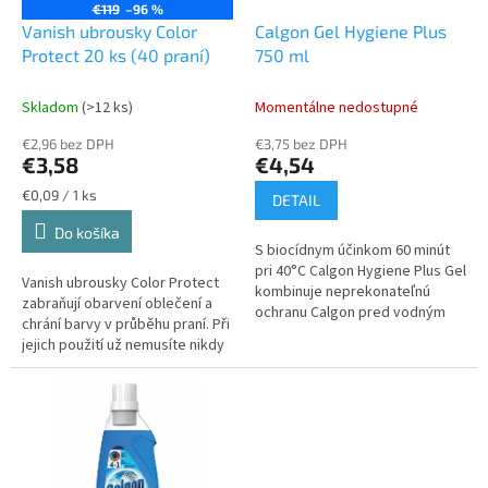
o
€119
–96 %
o
d
Vanish ubrousky Color
Calgon Gel Hygiene Plus
v
u
Protect 20 ks (40 praní)
750 ml
k
t
Skladom
(>12 ks)
Momentálne nedostupné
o
€2,96 bez DPH
€3,75 bez DPH
v
€3,58
€4,54
Jednotková
€0,09 / 1 ks
DETAIL
cena:
Do košíka
S biocídnym účinkom 60 minút
pri 40°C Calgon Hygiene Plus Gel
Vanish ubrousky Color Protect
kombinuje neprekonateľnú
zabraňují obarvení oblečení a
ochranu Calgon pred vodným
chrání barvy v průběhu praní. Při
kameňom s antibakteriálnymi
jejich použití už nemusíte nikdy
zložkami, ktoré eliminujú
třídit prádlo. Balení obsahuje 20
99,9%...
ubrousků.