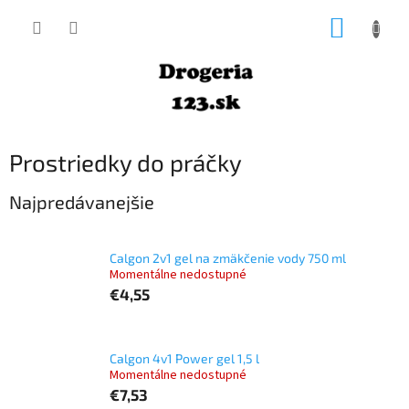
Prejsť
NÁKUP
na
obsah
KOŠÍK
Prostriedky do práčky
Najpredávanejšie
Calgon 2v1 gel na zmäkčenie vody 750 ml
Momentálne nedostupné
€4,55
Calgon 4v1 Power gel 1,5 l
Momentálne nedostupné
€7,53