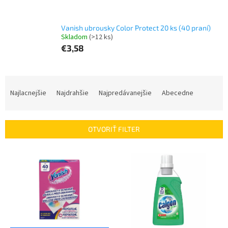
Vanish ubrousky Color Protect 20 ks (40 praní)
Skladom
(>12 ks)
€3,58
R
a
Najlacnejšie
Najdrahšie
Najpredávanejšie
Abecedne
d
e
n
OTVORIŤ FILTER
i
e
V
p
ý
r
p
o
i
d
s
u
p
k
r
t