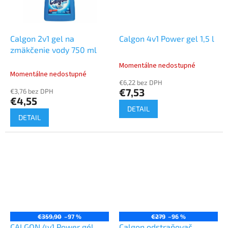
Calgon 2v1 gel na
Calgon 4v1 Power gel 1,5 l
zmäkčenie vody 750 ml
Momentálne nedostupné
Priemerné
Momentálne nedostupné
hodnotenie
€6,22 bez DPH
produktu
€7,53
€3,76 bez DPH
je
€4,55
5,0
DETAIL
z
DETAIL
5
hviezdičiek.
€359,90
–97 %
€279
–96 %
CALGON 4v1 Power gél
Calgon odstraňovač