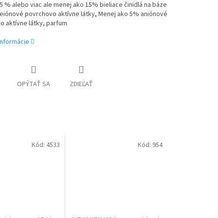
5 % alebo viac ale menej ako 15% bieliace činidlá na báze
neiónové povrchovo aktívne látky, Menej ako 5% aniónové
 aktívne látky, parfum
informácie
OPÝTAŤ SA
ZDIEĽAŤ
Kód:
4533
Kód:
954