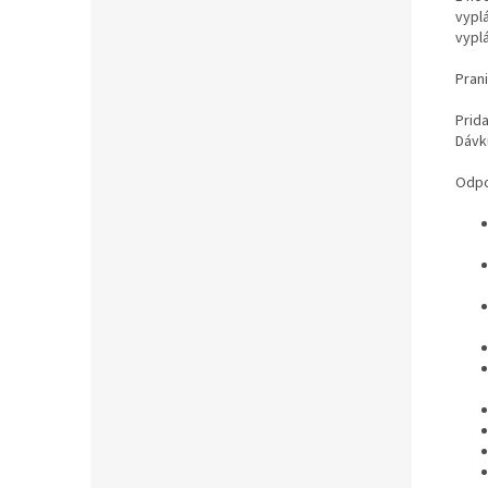
vypl
vypl
Pran
Prid
Dávk
Odpo