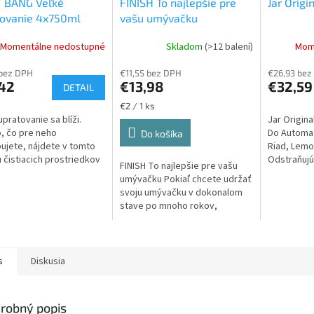
T BANG Veľké
FINISH To najlepšie pre
Jar Origi
tovanie 4x750ml
vašu umývačku
Momentálne nedostupné
Skladom
(>12 balení)
Mom
 bez DPH
€11,55 bez DPH
€26,93 bez
,42
€13,98
€32,59
DETAIL
Jednotková
€2 / 1 ks
cena:
upratovanie sa blíži.
Jar Origina
, čo pre neho
Do Automa
Do košíka
ujete, nájdete v tomto
Riad, Lemo
u čistiacich prostriedkov
Odstraňujú
FINISH To najlepšie pre vašu
ky Cillit Bang – Cillit
Mastnotu.
umývačku Pokiaľ chcete udržať
iadny vodný kameň 750
svoju umývačku v dokonalom
stave po mnoho rokov,
odporučíme vám sadu
prostriedkov značky FINISH....
s
Diskusia
robný popis