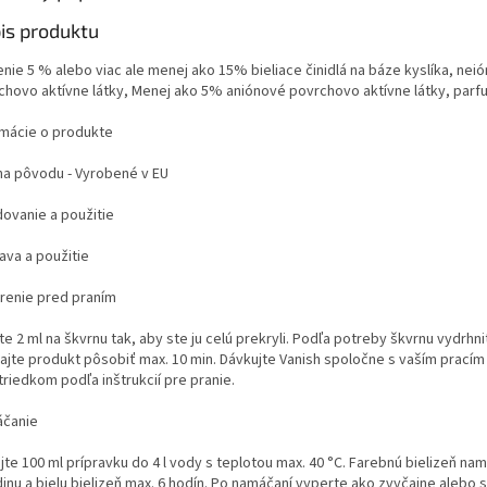
is produktu
enie 5 % alebo viac ale menej ako 15% bieliace činidlá na báze kyslíka, nei
chovo aktívne látky, Menej ako 5% aniónové povrchovo aktívne látky, parf
rmácie o produkte
ina pôvodu - Vyrobené v EU
dovanie a použitie
ava a použitie
renie pred praním
te 2 ml na škvrnu tak, aby ste ju celú prekryli. Podľa potreby škvrnu vydrhni
ajte produkt pôsobiť max. 10 min. Dávkujte Vanish spoločne s vaším pracím
riedkom podľa inštrukcií pre pranie.
čanie
jte 100 ml prípravku do 4 l vody s teplotou max. 40 °C. Farebnú bielizeň na
inu a bielu bielizeň max. 6 hodín. Po namáčaní vyperte ako zvyčajne alebo s