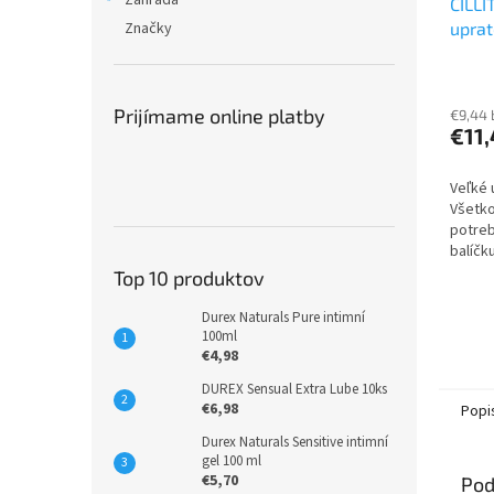
Záhrada
CILLI
Značky
upra
Prijímame online platby
€9,44
€11
Veľké 
Všetko
potreb
balíčk
od znač
Top 10 produktov
Bang Ž
ml,...
Durex Naturals Pure intimní
100ml
€4,98
DUREX Sensual Extra Lube 10ks
€6,98
Popi
Durex Naturals Sensitive intimní
gel 100 ml
€5,70
Pod