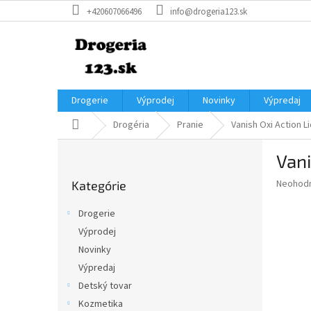
Prejsť
+420607066496
info@drogeria123.sk
na
obsah
Drogerie
Výprodej
Novinky
Výpredaj
Domov
Drogéria
Pranie
Vanish Oxi Action L
B
Vani
o
Preskočiť
č
Priemer
Neohod
Kategórie
kategórie
n
hodnote
ý
produkt
Drogerie
p
je
Výprodej
0,0
a
z
Novinky
n
5
e
Výpredaj
hviezdič
l
Detský tovar
Kozmetika