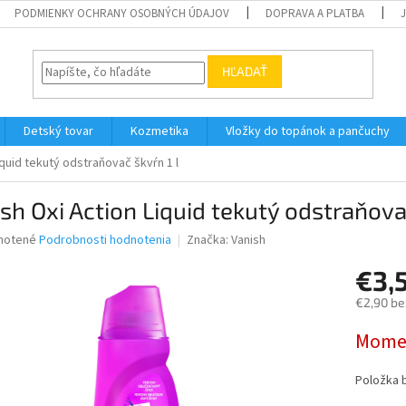
PODMIENKY OCHRANY OSOBNÝCH ÚDAJOV
DOPRAVA A PLATBA
HĽADAŤ
Detský tovar
Kozmetika
Vložky do topánok a pančuchy
iquid tekutý odstraňovač škvŕn 1 l
sh Oxi Action Liquid tekutý odstraňovač
né
notené
Podrobnosti hodnotenia
Značka:
Vanish
nie
€3,
u
€2,90 be
Jednotk
Momen
cena:
iek.
Položka 