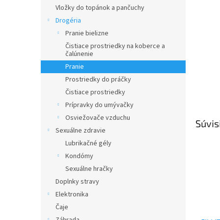
Vložky do topánok a pančuchy
Drogéria
Pranie bielizne
Čistiace prostriedky na koberce a
čalúnenie
Pranie
Prostriedky do práčky
Čistiace prostriedky
Prípravky do umývačky
Osviežovače vzduchu
Súvis
Sexuálne zdravie
Lubrikačné gély
Kondómy
Sexuálne hračky
Doplnky stravy
Elektronika
Čaje