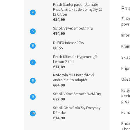
Finish Starter pack - Ultimate
Pop
Plus All in 1 kapsle do myčky 25
ks Citron
Zlož
€14,99
povr
Scholl Velvet Smooth Pro
€74,90
Info
DUREX Intense 10ks
Kraj
€6,55
Finish Ultimate Hygiene+ gél
Skla
Lemon 2 x 1 l
€13,89
Prípr
Motorola MA1 Bezdrôtový
Ošet
Android auto adaptér
€64,90
Nalej
Scholl Velvet Smooth Wet&Dry
Nech
€72,90
prost
Scholl Gélové vložky Everyday
Namá
Dámske
€14,90
Prida
1 hod