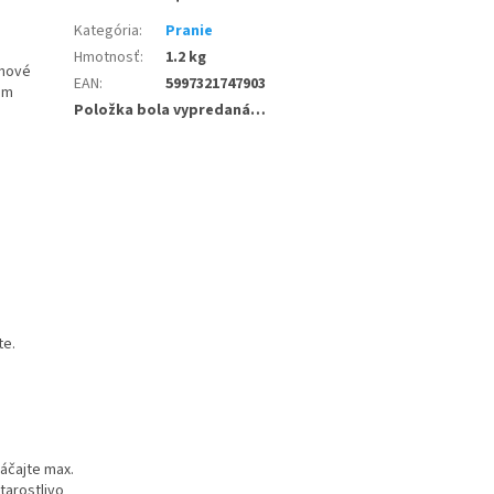
Kategória
:
Pranie
Hmotnosť
:
1.2 kg
ónové
EAN
:
5997321747903
um
Položka bola vypredaná…
te.
máčajte max.
tarostlivo