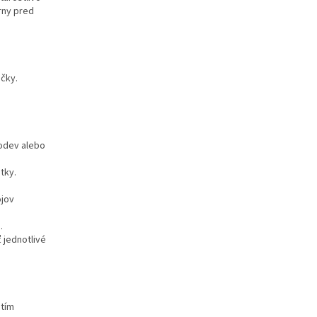
rny pred
áčky.
 odev alebo
tky.
ojov
.
 jednotlivé
utím