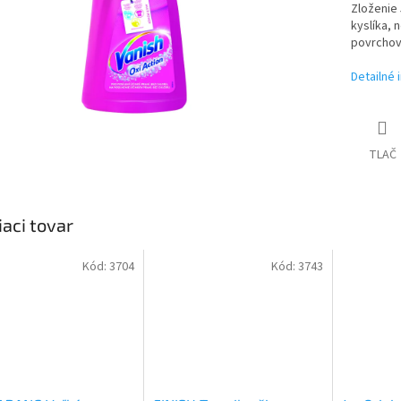
Zloženie 
kyslíka, 
povrchovo
Detailné 
TLAČ
iaci tovar
Kód:
3704
Kód:
3743