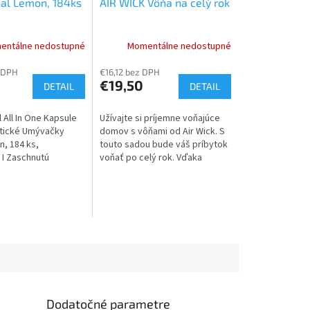
nal Lemon, 184ks
AIR WICK Vôňa na celý rok
entálne nedostupné
Momentálne nedostupné
 DPH
€16,12 bez DPH
€19,50
DETAIL
DETAIL
l All In One Kapsule
Užívajte si príjemne voňajúce
tické Umývačky
domov s vôňami od Air Wick. S
n, 184 ks,
touto sadou bude váš príbytok
 I Zaschnutú
voňať po celý rok. Vďaka
osviežovaču vzduchu Air Wick
Freshmatic dosiahnete
nepretržite...
Dodatočné parametre