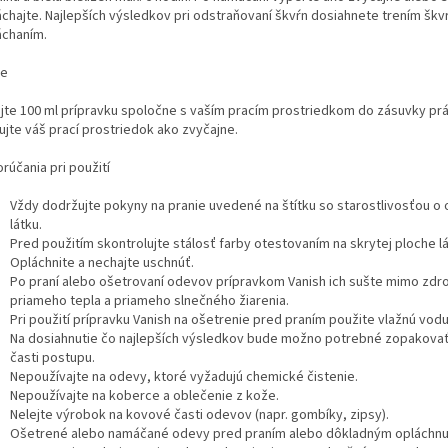
áchajte. Najlepších výsledkov pri odstraňovaní škvŕn dosiahnete trením škv
áchaním.
ie
ajte 100 ml prípravku spoločne s vaším pracím prostriedkom do zásuvky pr
ujte váš prací prostriedok ako zvyčajne.
rúčania pri použití
Vždy dodržujte pokyny na pranie uvedené na štítku so starostlivosťou o
látku.
Pred použitím skontrolujte stálosť farby otestovaním na skrytej ploche lá
Opláchnite a nechajte uschnúť.
Po praní alebo ošetrovaní odevov prípravkom Vanish ich sušte mimo zdr
priameho tepla a priameho slnečného žiarenia.
Pri použití prípravku Vanish na ošetrenie pred praním použite vlažnú vodu
Na dosiahnutie čo najlepších výsledkov bude možno potrebné zopakovať
časti postupu.
Nepoužívajte na odevy, ktoré vyžadujú chemické čistenie.
Nepoužívajte na koberce a oblečenie z kože.
Nelejte výrobok na kovové časti odevov (napr. gombíky, zipsy).
Ošetrené alebo namáčané odevy pred praním alebo dôkladným opláchn