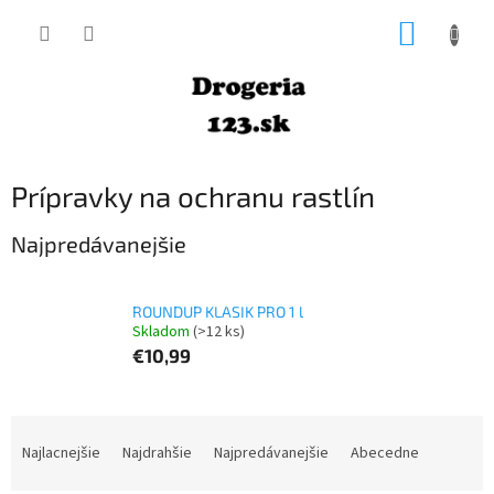
Prejsť
NÁKUP
na
obsah
KOŠÍK
Prípravky na ochranu rastlín
Najpredávanejšie
ROUNDUP KLASIK PRO 1 l
Skladom
(>12 ks)
€10,99
R
a
Najlacnejšie
Najdrahšie
Najpredávanejšie
Abecedne
d