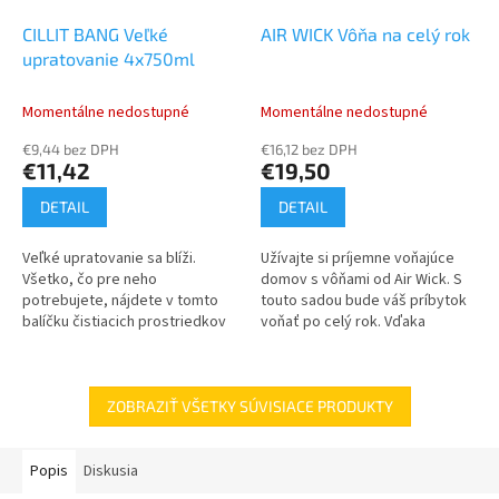
CILLIT BANG Veľké
AIR WICK Vôňa na celý rok
upratovanie 4x750ml
Momentálne nedostupné
Momentálne nedostupné
€9,44 bez DPH
€16,12 bez DPH
€11,42
€19,50
DETAIL
DETAIL
Veľké upratovanie sa blíži.
Užívajte si príjemne voňajúce
Všetko, čo pre neho
domov s vôňami od Air Wick. S
potrebujete, nájdete v tomto
touto sadou bude váš príbytok
balíčku čistiacich prostriedkov
voňať po celý rok. Vďaka
od značky Cillit Bang – Cillit Bang
osviežovaču vzduchu Air Wick
Žiadny vodný kameň 750 ml,...
Freshmatic dosiahnete
nepretržite...
ZOBRAZIŤ VŠETKY SÚVISIACE PRODUKTY
Popis
Diskusia