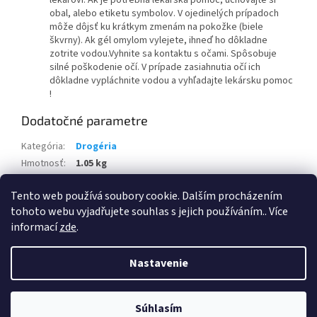
obal, alebo etiketu symbolov. V ojedinelých prípadoch
môže dôjsť ku krátkym zmenám na pokožke (biele
škvrny). Ak gél omylom vylejete, ihneď ho dôkladne
zotrite vodou.Vyhnite sa kontaktu s očami. Spôsobuje
silné poškodenie očí. V prípade zasiahnutia očí ich
dôkladne vypláchnite vodou a vyhľadajte lekársku pomoc
!
Dodatočné parametre
Kategória
:
Drogéria
Hmotnosť
:
1.05 kg
EAN
:
5997321747910
Tento web používá soubory cookie. Dalším procházením
Položka bola vypredaná…
tohoto webu vyjadřujete souhlas s jejich používáním.. Více
informací
zde
.
Z
á
Nastavenie
Vytvoril Shoptet
p
ä
t
Súhlasím
Copyright 2026
DROGERIA123.SK
. Všetky práva vyhradené.
i