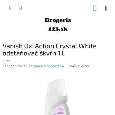
Prejsť
NÁKUP
na
obsah
KOŠÍK
Vanish Oxi Action Crystal White
odstaňovač škvŕn 1 l
3623
Priemerné
Neohodnotené
Podrobnosti hodnotenia
Značka:
Vanish
hodnotenie
produktu
je
0,0
z
5
hviezdičiek.