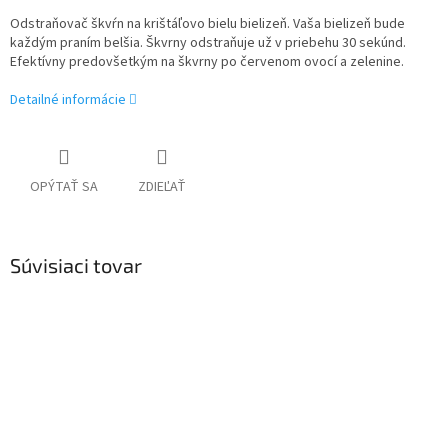
Odstraňovač škvŕn na krištáľovo bielu bielizeň. Vaša bielizeň bude
každým praním belšia. Škvrny odstraňuje už v priebehu 30 sekúnd.
Efektívny predovšetkým na škvrny po červenom ovocí a zelenine.
Detailné informácie
OPÝTAŤ SA
ZDIEĽAŤ
Súvisiaci tovar