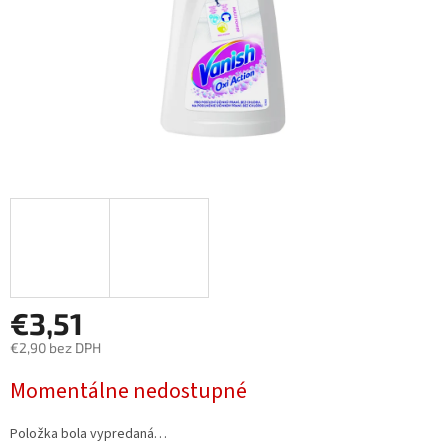
€3,51
€2,90 bez DPH
Jednotková
Momentálne nedostupné
cena:
Položka bola vypredaná…