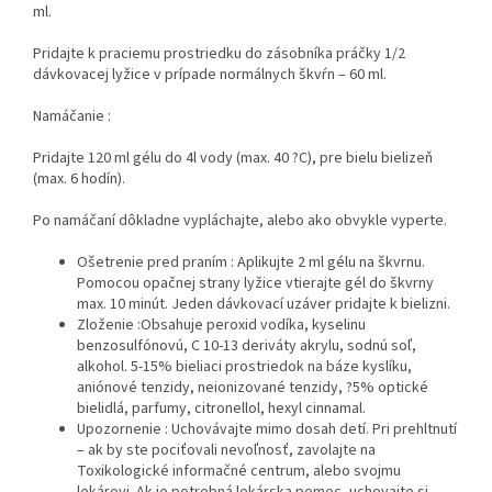
ml.
Pridajte k praciemu prostriedku do zásobníka práčky 1/2
dávkovacej lyžice v prípade normálnych škvŕn – 60 ml.
Namáčanie :
Pridajte 120 ml gélu do 4l vody (max. 40 ?C), pre bielu bielizeň
(max. 6 hodín).
Po namáčaní dôkladne vypláchajte, alebo ako obvykle vyperte.
Ošetrenie pred praním : Aplikujte 2 ml gélu na škvrnu.
Pomocou opačnej strany lyžice vtierajte gél do škvrny
max. 10 minút. Jeden dávkovací uzáver pridajte k bielizni.
Zloženie :Obsahuje peroxid vodíka, kyselinu
benzosulfónovú, C 10-13 deriváty akrylu, sodnú soľ,
alkohol. 5-15% bieliaci prostriedok na báze kyslíku,
aniónové tenzidy, neionizované tenzidy, ?5% optické
bielidlá, parfumy, citronellol, hexyl cinnamal.
Upozornenie : Uchovávajte mimo dosah detí. Pri prehltnutí
– ak by ste pociťovali nevoľnosť, zavolajte na
Toxikologické informačné centrum, alebo svojmu
lekárovi. Ak je potrebná lekárska pomoc, uchovajte si