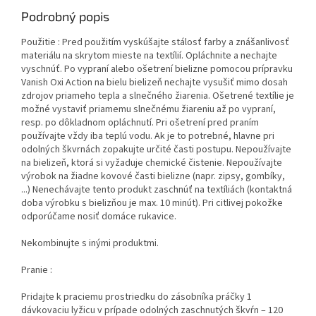
Podrobný popis
Použitie : Pred použitím vyskúšajte stálosť farby a znášanlivosť
materiálu na skrytom mieste na textílií. Opláchnite a nechajte
vyschnúť. Po vypraní alebo ošetrení bielizne pomocou prípravku
Vanish Oxi Action na bielu bielizeň nechajte vysušiť mimo dosah
zdrojov priameho tepla a slnečného žiarenia. Ošetrené textílie je
možné vystaviť priamemu slnečnému žiareniu až po vypraní,
resp. po dôkladnom opláchnutí. Pri ošetrení pred praním
používajte vždy iba teplú vodu. Ak je to potrebné, hlavne pri
odolných škvrnách zopakujte určité časti postupu. Nepoužívajte
na bielizeň, ktorá si vyžaduje chemické čistenie. Nepoužívajte
výrobok na žiadne kovové časti bielizne (napr. zipsy, gombíky,
...) Nenechávajte tento produkt zaschnúť na textíliách (kontaktná
doba výrobku s bielizňou je max. 10 minút). Pri citlivej pokožke
odporúčame nosiť domáce rukavice.
Nekombinujte s inými produktmi.
Pranie :
Pridajte k praciemu prostriedku do zásobníka práčky 1
dávkovaciu lyžicu v prípade odolných zaschnutých škvŕn – 120