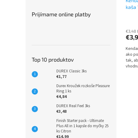
Kend
kaša 
Prijímame online platby
€3,48
€3,
Kendam
ako po
Top 10 produktov
tak, a
vhodná
DUREX Classic 3ks
€1,77
Durex Kroužek rozkoše Pleasure
Ring 1 ks
€4,84
DUREX Real Feel 3ks
€3,48
Finish Starter pack - Ultimate
Plus All in 1 kapsle do myčky 25
ks Citron
€14,99