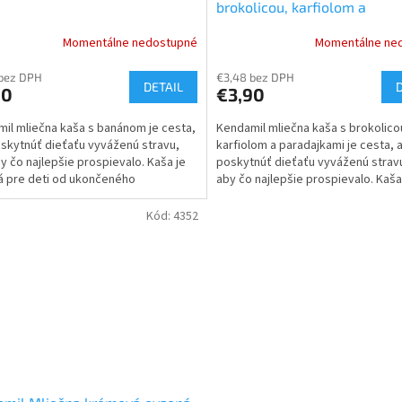
brokolicou, karfiolom a
paradajkami 150g
Momentálne nedostupné
Momentálne ne
 bez DPH
€3,48 bez DPH
DETAIL
90
€3,90
il mliečna kaša s banánom je cesta,
Kendamil mliečna kaša s brokolico
skytnúť dieťaťu vyváženú stravu,
karfiolom a paradajkami je cesta, 
by čo najlepšie prospievalo. Kaša je
poskytnúť dieťaťu vyváženú stravu
 pre deti od ukončeného
aby čo najlepšie prospievalo. Kaša
esiaca.
vhodná pre deti od...
Kód:
4352