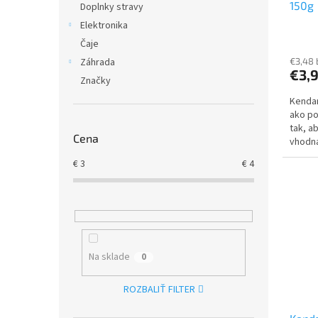
150g
t
Doplnky stravy
v
o
Elektronika
v
Čaje
€3,48
Záhrada
€3,
Značky
Kendam
ako po
tak, a
Cena
vhodná
4.-6.m
€
3
€
4
Na sklade
0
ROZBALIŤ FILTER