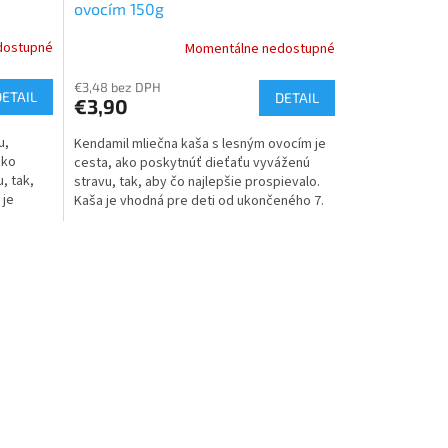
ovocím 150g
dostupné
Momentálne nedostupné
€3,48 bez DPH
DETAIL
DETAIL
€3,90
u,
Kendamil mliečna kaša s lesným ovocím je
ako
cesta, ako poskytnúť dieťaťu vyváženú
, tak,
stravu, tak, aby čo najlepšie prospievalo.
 je
Kaša je vhodná pre deti od ukončeného 7.
mesiaca.