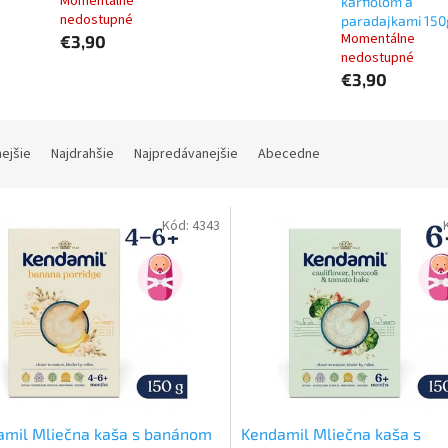
Momentálne
karfiolom a
nedostupné
paradajkami 150
Momentálne
€3,90
nedostupné
€3,90
nejšie
Najdrahšie
Najpredávanejšie
Abecedne
Kód:
4343
amil Mliečna kaša s banánom
Kendamil Mliečna kaša s