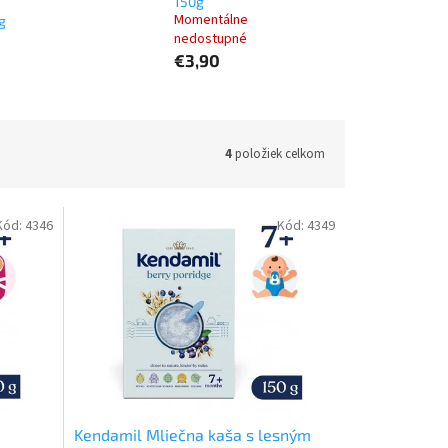
150g
Momentálne
g
nedostupné
€3,90
4
položiek celkom
Kód:
4346
Kód:
4349
Kendamil Mliečna kaša s lesným