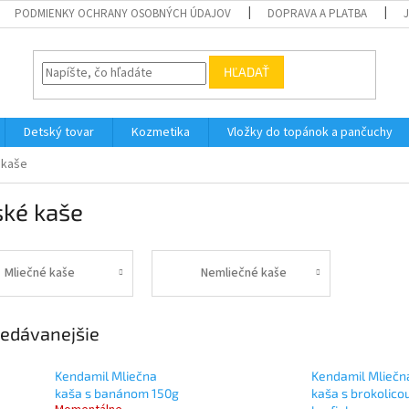
PODMIENKY OCHRANY OSOBNÝCH ÚDAJOV
DOPRAVA A PLATBA
HĽADAŤ
Detský tovar
Kozmetika
Vložky do topánok a pančuchy
 kaše
ské kaše
Mliečné kaše
Nemliečné kaše
edávanejšie
Kendamil Mliečna
Kendamil Mliečn
kaša s banánom 150g
kaša s brokolicou