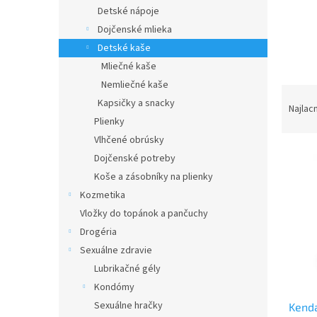
Detské nápoje
Dojčenské mlieka
Detské kaše
Mliečné kaše
Nemliečné kaše
R
Kapsičky a snacky
a
Najlac
Plienky
d
e
Vlhčené obrúsky
V
n
Dojčenské potreby
ý
i
Koše a zásobníky na plienky
p
e
Kozmetika
i
p
Vložky do topánok a pančuchy
s
r
p
o
Drogéria
r
d
Sexuálne zdravie
o
u
Lubrikačné gély
d
k
Kondómy
u
t
Sexuálne hračky
Kend
k
o