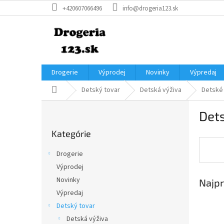
Prejsť
+420607066496
info@drogeria123.sk
na
obsah
Drogerie
Výprodej
Novinky
Výpredaj
Domov
Detský tovar
Detská výživa
Detské
B
Det
o
Preskočiť
č
Kategórie
kategórie
n
ý
Drogerie
p
Výprodej
a
Novinky
Najpr
n
e
Výpredaj
l
Detský tovar
Detská výživa