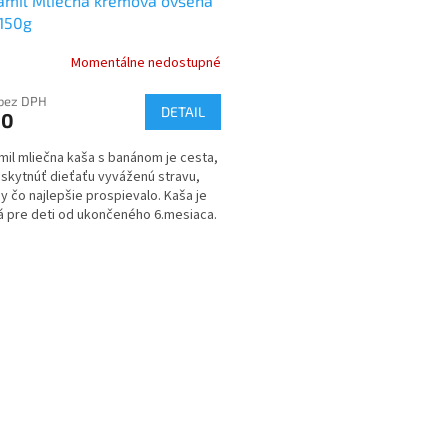
amil Mliečna krémová ovsená
150g
Momentálne nedostupné
 bez DPH
DETAIL
90
il mliečna kaša s banánom je cesta,
skytnúť dieťaťu vyváženú stravu,
by čo najlepšie prospievalo. Kaša je
 pre deti od ukončeného 6.mesiaca.
O
v
l
á
d
a
c
i
e
p