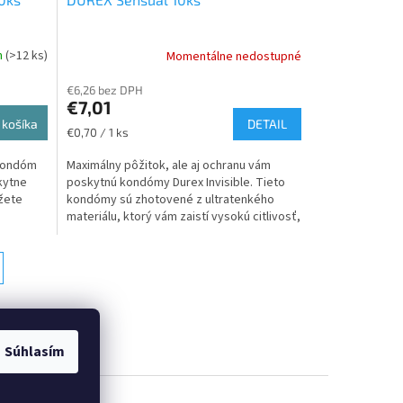
m
(>12 ks)
Momentálne nedostupné
€6,26 bez DPH
€7,01
 košíka
DETAIL
Jednotková
€0,70 / 1 ks
cena:
 Kondóm
Maximálny pôžitok, ale aj ochranu vám
kytne
poskytnú kondómy Durex Invisible. Tieto
ôžete
kondómy sú zhotovené z ultratenkého
materiálu, ktorý vám zaistí vysokú citlivosť,
a tak spríjemní...
Súhlasím