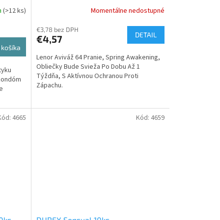
m
(>12 ks)
Momentálne nedostupné
€3,78 bez DPH
DETAIL
€4,57
 košíka
Lenor Aviváž 64 Pranie, Spring Awakening,
Obliečky Bude Svieža Po Dobu Až 1
tyku
Týždňa, S Aktívnou Ochranou Proti
ý kondóm
Zápachu.
e
Kód:
4665
Kód:
4659
0ks
DUREX Sensual 10ks