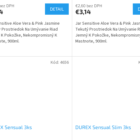
bez DPH
€2,60 bez DPH
DETAIL
4
€3,14
nsitive Aloe Vera & Pink Jasmine
Jar Sensitive Aloe Vera & Pink Jas
 Prostriedok Na Umývanie Riad
Tekutý Prostriedok Na Umývanie R
 K Pokožke, Nekompromisný K
Jemný K Pokožke, Nekompromisn
te, 900ml.
Mastnote, 900ml.
Kód:
4656
X Sensual 3ks
DUREX Sensual Slim 3ks