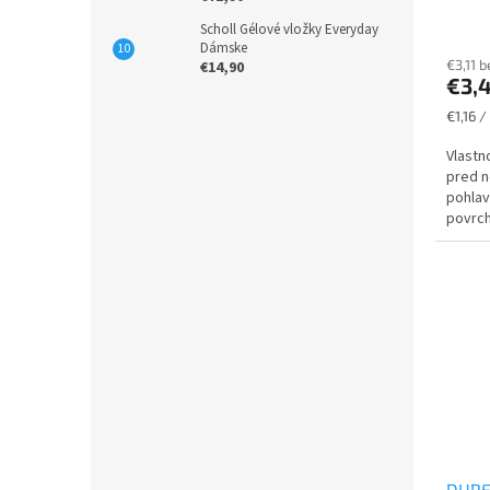
Scholl Gélové vložky Everyday
Dámske
€3,11 
€14,90
€3,
Jednot
€1,16 /
cena:
Vlastn
pred n
pohla
povrch
povrch
DURE