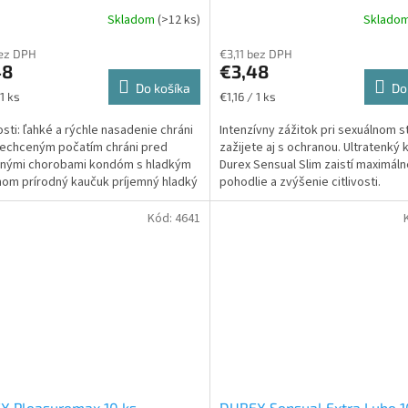
Skladom
(>12 ks)
Sklado
bez DPH
€3,11 bez DPH
48
€3,48
Do košíka
Do
ková
Jednotková
 1 ks
€1,16 / 1 ks
cena:
osti: ľahké a rýchle nasadenie chráni
Intenzívny zážitok pri sexuálnom s
echceným počatím chráni pred
zažijete aj s ochranou. Ultratenk
vnými chorobami kondóm s hladkým
Durex Sensual Slim zaistí maximáln
om prírodný kaučuk príjemný hladký
pohodlie a zvýšenie citlivosti.
 lubrikovaný...
Kód:
4641
X Pleasuremax 10 ks
DUREX Sensual Extra Lube 1