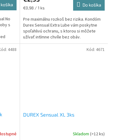
 košíka
Do košíka
Jednotková
€0,98 / 1 ks
cena:
al No
Pre maximálnu rozkoš bez rizika. Kondóm
soby s
Durex Sensual Extra Lube vám poskytne
spoľahlivú ochranu, s ktorou si môžete
red
užívať intímne chvíle bez obáv.
.
Kód:
4488
Kód:
4671
k
DUREX Sensual XL 3ks
dostupné
Skladom
(>12 ks)