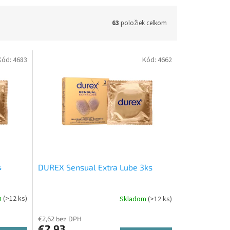
63
položiek celkom
Kód:
4683
Kód:
4662
s
DUREX Sensual Extra Lube 3ks
m
(>12 ks)
Skladom
(>12 ks)
€2,62 bez DPH
€2,93