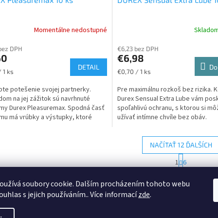
Momentálne nedostupné
Sklado
bez DPH
€6,23 bez DPH
60
€6,98
DETAIL
Do
ková
Jednotková
 1 ks
€0,70 / 1 ks
cena:
te potešenie svojej partnerky.
Pre maximálnu rozkoš bez rizika.
dom na jej zážitok sú navrhnuté
Durex Sensual Extra Lube vám pos
my Durex Pleasuremax. Spodná časť
spoľahlivú ochranu, s ktorou si m
u má vrúbky a výstupky, ktoré
užívať intímne chvíle bez obáv.
 fyzickú...
NAČÍTAŤ 12 ĎALŠÍCH
S
1
6
O
t
r
v
HORE
á
oužívá soubory cookie. Dalším procházením tohoto webu
l
n
á
ouhlas s jejich používáním.. Více informací
zde
.
k
d
o
a
v