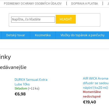
PODMIENKY OCHRANY OSOBNÝCH ÚDAJOV
DOPRAVA A PLATBA
HĽADAŤ
Detský tovar
Kozmetika
Vložky do topánok a pančuchy
inky
edávanejšie
AIR WICK Aroma
DUREX Sensual Extra
difuzér se sadou
Lube 10ks
náplní (4x20 ml)
Skladom
(>12 ks)
Momentálne
€6,98
nedostupné
€19,40