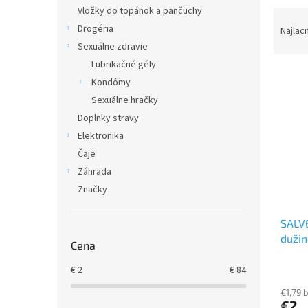
Vložky do topánok a pančuchy
R
a
Drogéria
Najlac
d
Sexuálne zdravie
e
Lubrikačné gély
V
n
Kondómy
ý
i
Sexuálne hračky
p
e
Doplnky stravy
i
p
s
r
Elektronika
p
o
Čaje
r
d
Záhrada
o
u
Značky
d
k
u
t
SALVE
k
o
dužin
t
v
Cena
o
v
€
2
€
84
€1,79 
€2