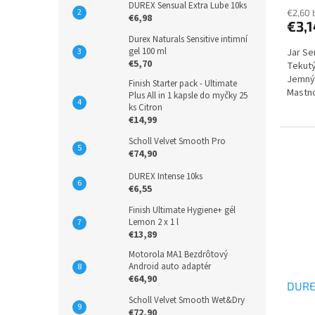
DUREX Sensual Extra Lube 10ks
€2,60 
€6,98
€3,1
Durex Naturals Sensitive intimní
gel 100 ml
Jar Se
€5,70
Tekutý
Jemný
Finish Starter pack - Ultimate
Mastno
Plus All in 1 kapsle do myčky 25
ks Citron
€14,99
Scholl Velvet Smooth Pro
€74,90
DUREX Intense 10ks
€6,55
Finish Ultimate Hygiene+ gél
Lemon 2 x 1 l
€13,89
Motorola MA1 Bezdrôtový
Android auto adaptér
€64,90
DURE
Scholl Velvet Smooth Wet&Dry
€72,90