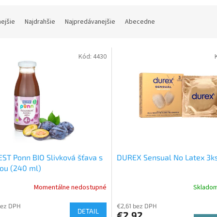
nejšie
Najdrahšie
Najpredávanejšie
Abecedne
Kód:
4430
ST Ponn BIO Slivková šťava s
DUREX Sensual No Latex 3k
ou (240 ml)
Momentálne nedostupné
Sklado
bez DPH
€2,61 bez DPH
DETAIL
€2,92