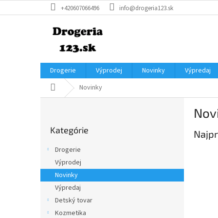
Prejsť
+420607066496
info@drogeria123.sk
na
obsah
Drogerie
Výprodej
Novinky
Výpredaj
Domov
Novinky
B
Nov
o
Preskočiť
č
Kategórie
kategórie
Najpr
n
ý
Drogerie
p
Výprodej
a
Novinky
n
e
Výpredaj
l
Detský tovar
Kozmetika