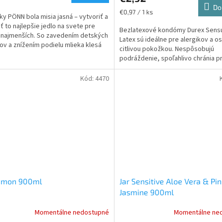
Do
Jednotková
€0,97 / 1 ks
ky PÖNN bola misia jasná – vytvoriť a
cena:
ť to najlepšie jedlo na svete pre
Bezlatexové kondómy Durex Sensu
 najmenších. So zavedením detských
Latex sú ideálne pre alergikov a o
ov a znížením podielu mlieka klesá
citlivou pokožkou. Nespôsobujú
podráždenie, spoľahlivo chránia p
nechceným počatím a sú zárukou..
Kód:
4470
Lemon 900ml
Jar Sensitive Aloe Vera & Pin
Jasmine 900ml
Momentálne nedostupné
Momentálne ne