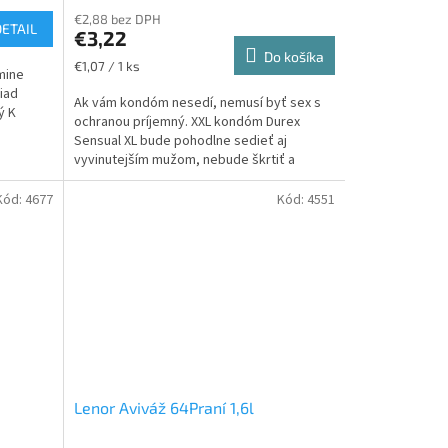
€2,88 bez DPH
DETAIL
€3,22
Do košíka
Jednotková
€1,07 / 1 ks
mine
cena:
iad
Ak vám kondóm nesedí, nemusí byť sex s
ý K
ochranou príjemný. XXL kondóm Durex
Sensual XL bude pohodlne sedieť aj
vyvinutejším mužom, nebude škrtiť a
poskytne bezpečnú ochranu.
Kód:
4677
Kód:
4551
Lenor Aviváž 64Praní 1,6l