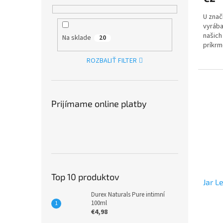
U znač
vyrába
našich
Na sklade
20
príkrm
v...
ROZBALIŤ FILTER
Prijímame online platby
Top 10 produktov
Jar 
Durex Naturals Pure intimní
100ml
€4,98