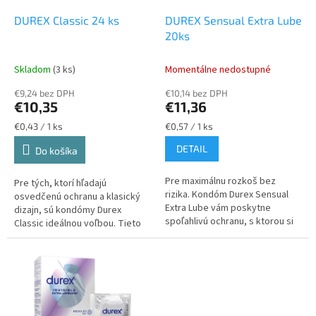
o
o
d
DUREX Classic 24 ks
DUREX Sensual Extra Lube
v
u
20ks
k
t
Skladom
(3 ks)
Momentálne nedostupné
o
€9,24 bez DPH
€10,14 bez DPH
v
€10,35
€11,36
Jednotková
Jednotková
€0,43 / 1 ks
€0,57 / 1 ks
cena:
cena:
DETAIL
Do košíka
Pre maximálnu rozkoš bez
Pre tých, ktorí hľadajú
rizika. Kondóm Durex Sensual
osvedčenú ochranu a klasický
Extra Lube vám poskytne
dizajn, sú kondómy Durex
spoľahlivú ochranu, s ktorou si
Classic ideálnou voľbou. Tieto
môžete užívať intímne chvíle
kondómy ponúkajú kvalitnú a
bez obáv.
spoľahlivú ochranu, ktorá je
základom...