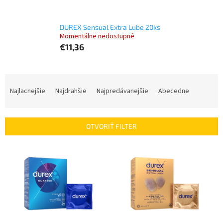
DUREX Sensual Extra Lube 20ks
Momentálne nedostupné
€11,36
R
a
Najlacnejšie
Najdrahšie
Najpredávanejšie
Abecedne
d
e
n
OTVORIŤ FILTER
i
e
V
p
ý
r
p
o
i
d
s
u
p
k
r
t