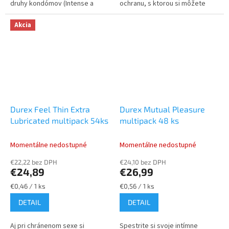
druhy kondómov (Intense a
ochranu, s ktorou si môžete
Pleasuremax), ktoré znásobia
užívať intímne chvíle bez obáv.
váš zážitok. Kondómy Intense...
Akcia
Durex Feel Thin Extra
Durex Mutual Pleasure
Lubricated multipack 54ks
multipack 48 ks
Momentálne nedostupné
Momentálne nedostupné
€22,22 bez DPH
€24,10 bez DPH
€24,89
€26,99
Jednotková
Jednotková
€0,46 / 1 ks
€0,56 / 1 ks
cena:
cena:
DETAIL
DETAIL
Aj pri chránenom sexe si
Spestrite si svoje intímne