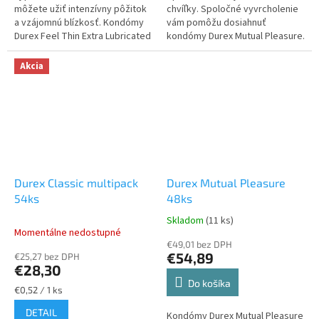
môžete užiť intenzívny pôžitok
chvíľky. Spoločné vyvrcholenie
a vzájomnú blízkosť. Kondómy
vám pomôžu dosiahnuť
Durex Feel Thin Extra Lubricated
kondómy Durex Mutual Pleasure.
sú vyrobené z tenkého
Vonkajšia strana kondómov je
materiálu a extra lubrikované...
pre urýchlenie dámskeho
Akcia
orgazmu...
Durex Classic multipack
Durex Mutual Pleasure
54ks
48ks
Skladom
(11 ks)
Priemerné
Momentálne nedostupné
hodnotenie
€49,01 bez DPH
produktu
€54,89
€25,27 bez DPH
je
€28,30
2,7
Do košíka
z
Jednotková
€0,52 / 1 ks
cena:
5
DETAIL
Kondómy Durex Mutual Pleasure
hviezdičiek.