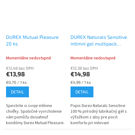
DUREX Mutual Pleasure
DUREX Naturals Sensitive
20 ks
intimní gel multipack
3×100ml
Momentálne nedostupné
Momentálne nedostupné
€12,48 bez DPH
€12,38 bez DPH
€13,98
€14,98
Jednotková
Jednotková
€0,70 / 1 ks
€4,99 / 1 ks
cena:
cena:
DETAIL
DETAIL
Spestrite si svoje intímne
Popis Durex Naturals Sensitive
chvíľky. Spoločné vyvrcholenie
100 % prírodný lubrikačný gél s
vám pomôžu dosiahnuť
výťažkom z aloy pre pocit
kondómy Durex Mutual Pleasure.
komfortu pri milovaní
Vonkajšia strana kondómov je
Spríjemnite si milostné hry a
pre urýchlenie dámskeho
nedajte šancu...