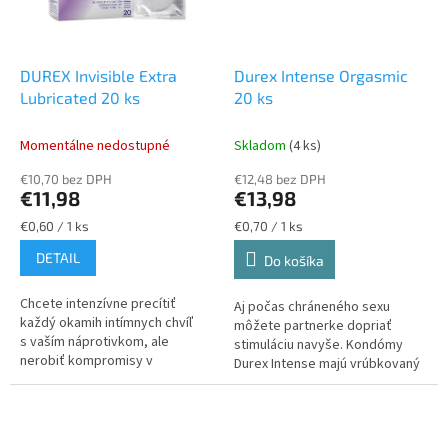
DUREX Invisible Extra
Durex Intense Orgasmic
Lubricated 20 ks
20 ks
Momentálne nedostupné
Skladom
(4 ks)
€10,70 bez DPH
€12,48 bez DPH
€11,98
€13,98
Jednotková
Jednotková
€0,60 / 1 ks
€0,70 / 1 ks
cena:
cena:
DETAIL
Do košíka
Chcete intenzívne precítiť
Aj počas chráneného sexu
každý okamih intímnych chvíľ
môžete partnerke dopriať
s vaším náprotivkom, ale
stimuláciu navyše. Kondómy
nerobiť kompromisy v
Durex Intense majú vrúbkovaný
bezpečnosti sexu? Kondómy
povrch so stimulačnými
Durex Invisible Extra Lubricated
výstupkami pre extra porciu
sú vyrobené...
potešenia. Navyše...