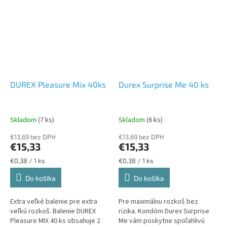
orgazmu...
DUREX Pleasure Mix 40ks
Durex Surprise Me 40 ks
Skladom
(7 ks)
Skladom
(6 ks)
€13,69 bez DPH
€13,69 bez DPH
€15,33
€15,33
Jednotková
Jednotková
€0,38 / 1 ks
€0,38 / 1 ks
cena:
cena:
Do košíka
Do košíka
Extra veľké balenie pre extra
Pre maximálnu rozkoš bez
veľkú rozkoš. Balenie DUREX
rizika. Kondóm Durex Surprise
Pleasure MIX 40 ks obsahuje 2
Me vám poskytne spoľahlivú