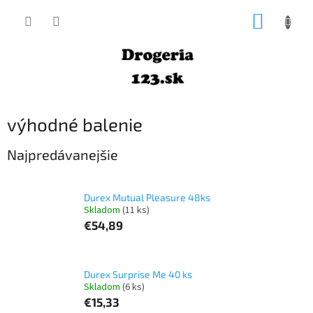
Prejsť
NÁKUP
na
obsah
KOŠÍK
výhodné balenie
Najpredávanejšie
Durex Mutual Pleasure 48ks
Skladom
(11 ks)
€54,89
Durex Surprise Me 40 ks
Skladom
(6 ks)
€15,33