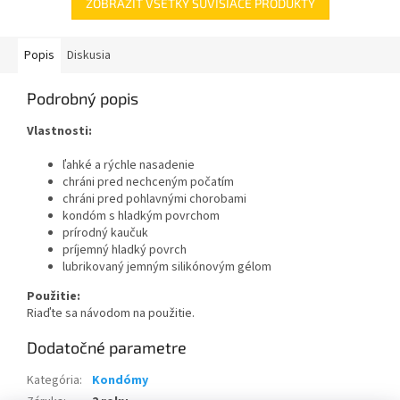
ZOBRAZIŤ VŠETKY SÚVISIACE PRODUKTY
Popis
Diskusia
Podrobný popis
Vlastnosti:
ľahké a rýchle nasadenie
chráni pred nechceným počatím
chráni pred pohlavnými chorobami
kondóm s hladkým povrchom
prírodný kaučuk
príjemný hladký povrch
lubrikovaný jemným silikónovým gélom
Použitie:
Riaďte sa návodom na použitie.
Dodatočné parametre
Kategória
:
Kondómy