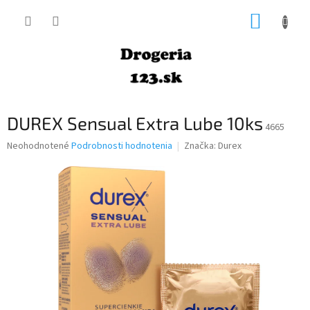
Prejsť
NÁKUP
na
obsah
KOŠÍK
DUREX Sensual Extra Lube 10ks
4665
Priemerné
Neohodnotené
Podrobnosti hodnotenia
Značka:
Durex
hodnotenie
produktu
je
0,0
z
5
hviezdičiek.