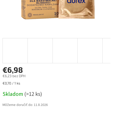
€6,98
€6,23 bez DPH
Jednotková
€0,70 / 1 ks
cena:
Skladom
(>12 ks)
Môžeme doručiť do:
11.8.2026