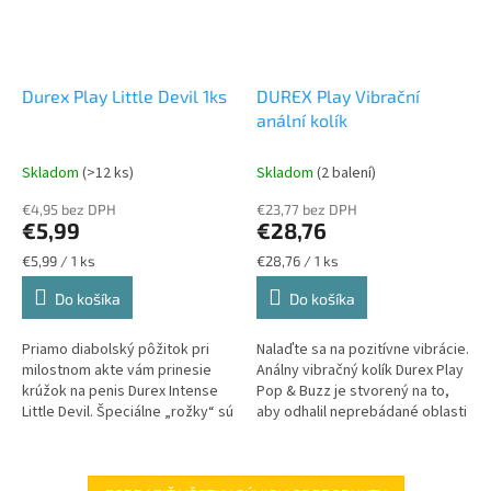
Durex Play Little Devil 1ks
DUREX Play Vibrační
anální kolík
Skladom
(>12 ks)
Skladom
(2 balení)
€4,95 bez DPH
€23,77 bez DPH
€5,99
€28,76
Jednotková
Jednotková
€5,99 / 1 ks
€28,76 / 1 ks
cena:
cena:
Do košíka
Do košíka
Priamo diabolský pôžitok pri
Nalaďte sa na pozitívne vibrácie.
milostnom akte vám prinesie
Análny vibračný kolík Durex Play
krúžok na penis Durex Intense
Pop & Buzz je stvorený na to,
Little Devil. Špeciálne „rožky“ sú
aby odhalil neprebádané oblasti
určené k zmyselnej stimulácii
potešenia a rozšíril vaše
klitorisu a jeho...
obzory. Stačí si...