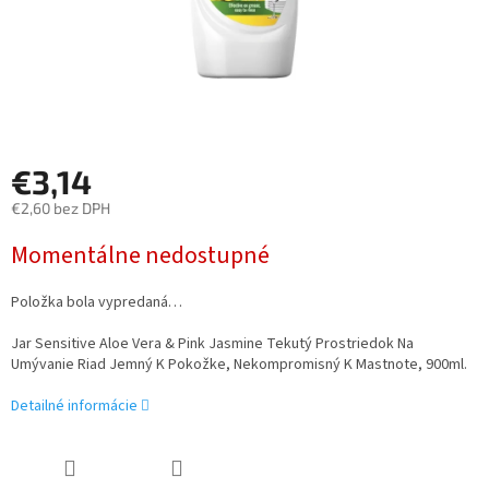
€3,14
€2,60 bez DPH
Jednotková
Momentálne nedostupné
cena:
Položka bola vypredaná…
Jar Sensitive Aloe Vera & Pink Jasmine Tekutý Prostriedok Na
Umývanie Riad Jemný K Pokožke, Nekompromisný K Mastnote, 900ml.
Detailné informácie