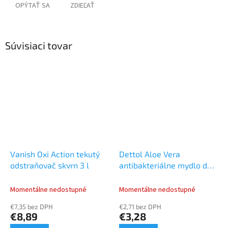
OPÝTAŤ SA
ZDIEĽAŤ
Súvisiaci tovar
Vanish Oxi Action tekutý
Dettol Aloe Vera
odstraňovač skvrn 3 l
antibakteriálne mydlo do
bezdotykového dávkovača
250 ml
Momentálne nedostupné
Momentálne nedostupné
€7,35 bez DPH
€2,71 bez DPH
€8,89
€3,28