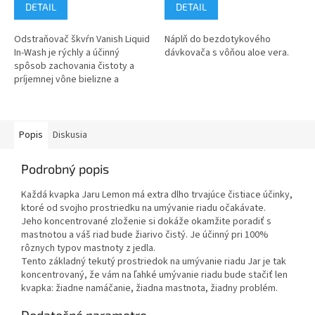
DETAIL
DETAIL
Odstraňovač škvŕn Vanish Liquid
Náplň do bezdotykového
In-Wash je rýchly a účinný
dávkovača s vôňou aloe vera.
spôsob zachovania čistoty a
príjemnej vône bielizne a
ďalších tkanín. Nebiologicky
efektívne účinkuje na škvrny,
na...
Popis
Diskusia
Podrobný popis
Každá kvapka Jaru Lemon má extra dlho trvajúce čistiace účinky,
ktoré od svojho prostriedku na umývanie riadu očakávate.
Jeho koncentrované zloženie si dokáže okamžite poradiť s
mastnotou a váš riad bude žiarivo čistý. Je účinný pri 100%
rôznych typov mastnoty z jedla.
Tento základný tekutý prostriedok na umývanie riadu Jar je tak
koncentrovaný, že vám na ľahké umývanie riadu bude stačiť len
kvapka: žiadne namáčanie, žiadna mastnota, žiadny problém.
Dodatočné parametre