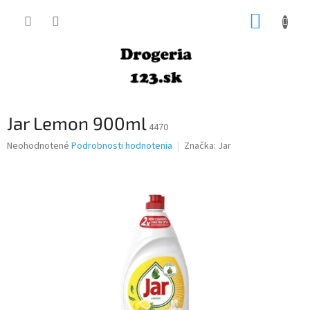
Prejsť
NÁKUP
na
obsah
KOŠÍK
Jar Lemon 900ml
4470
Priemerné
Neohodnotené
Podrobnosti hodnotenia
Značka:
Jar
hodnotenie
produktu
je
0,0
z
5
hviezdičiek.