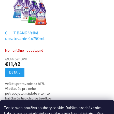
CILLIT BANG Veľké
upratovanie 4x750ml
Momentálne nedostupné
€9,44 bez DPH
€11,42
DETAIL
Veľké upratovanie sa blíži.
Všetko, čo pre neho
potrebujete, nájdete v tomto
balíčku čistiacich prostriedkov
od značky Cillit Bang – Cillit Bang
Tento web používá soubory cookie. Dalším procházením
Žiadny vodný kameň 750 ml,...
3
položiek celkom
O
tohoto webu vyjadřujete souhlas s jejich používáním.. Více