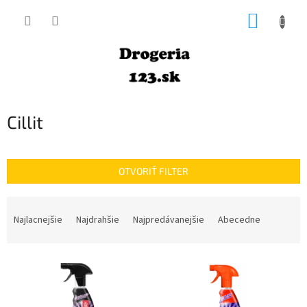
Prejsť
NÁKUP
na
obsah
KOŠÍK
Cillit
OTVORIŤ FILTER
R
a
Najlacnejšie
Najdrahšie
Najpredávanejšie
Abecedne
d
e
V
n
ý
i
p
e