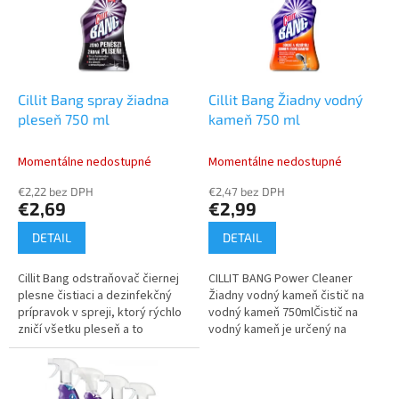
i
p
s
r
p
o
r
d
o
u
d
k
Cillit Bang spray žiadna
Cillit Bang Žiadny vodný
u
t
pleseň 750 ml
kameň 750 ml
k
o
t
v
Momentálne nedostupné
Momentálne nedostupné
o
€2,22 bez DPH
€2,47 bez DPH
v
€2,69
€2,99
DETAIL
DETAIL
Cillit Bang odstraňovač čiernej
CILLIT BANG Power Cleaner
plesne čistiaci a dezinfekčný
Žiadny vodný kameň čistič na
prípravok v spreji, ktorý rýchlo
vodný kameň 750mlČistič na
zničí všetku pleseň a to
vodný kameň je určený na
predovšetkým vďaka svojmu
čistenie kuchyne alebo kúpeľne
účinnému Turbo Power
vo vašej domácnosti.
zloženiu....