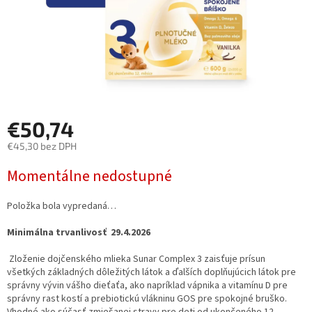
€50,74
€45,30 bez DPH
Jednotková
Momentálne nedostupné
cena:
Položka bola vypredaná…
Minimálna trvanlivosť 29.4.2026
Zloženie dojčenského mlieka Sunar Complex 3 zaisťuje prísun
všetkých základných dôležitých látok a ďalších doplňujúcich látok pre
správny vývin vášho dieťaťa, ako napríklad vápnika a vitamínu D pre
správny rast kostí a prebiotickú vlákninu GOS pre spokojné bruško.