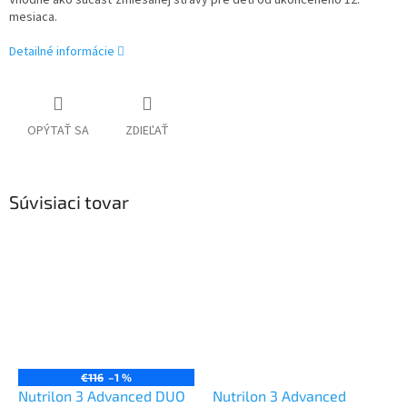
Vhodné ako súčasť zmiešanej stravy pre deti od ukončeného 12.
mesiaca.
Detailné informácie
OPÝTAŤ SA
ZDIEĽAŤ
Súvisiaci tovar
€116
–1 %
Nutrilon 3 Advanced DUO
Nutrilon 3 Advanced