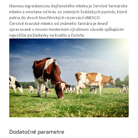
Hlavnou ingredienciou dojčenského mlieka je čerstvé farmárske
mlieko a smotana od kráv zo zelených švédskych pastvín, ktoré
patria do dvoch biosférických rezervácií UNESCO.
Čerstvé kravské mlieko od známeho farmára je ihneď
spracované v novom modernom výrobnom závode spĺňajúcim
najvyššie požiadavky na kvalitu a čistotu.
Dodatočné parametre