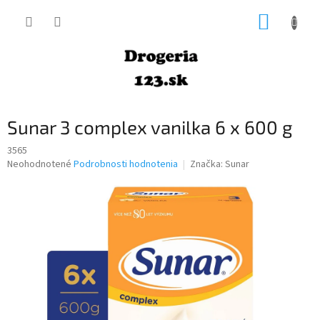
Prejsť
NÁKUP
na
obsah
KOŠÍK
Sunar 3 complex vanilka 6 x 600 g
3565
Priemerné
Neohodnotené
Podrobnosti hodnotenia
Značka:
Sunar
hodnotenie
produktu
je
0,0
z
5
hviezdičiek.