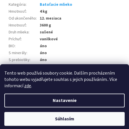
Kategória
:
Batoľacie mlieko
Hmotnosť
:
4 kg
Od ukončeného
:
12. mesiaca
Hmotnosť
:
3600 g
Druh mlieka
:
sušené
Príchuť
:
vanilkové
BIO
:
áno
S minerály
:
áno
S prebiotiky
:
áno
S vitamínmi
:
áno
Tento web používá soubory cookie. Dalším procházením
Položka bola vypredaná…
tohoto webu vyjadřujete souhlas s jejich používáním.. Více
informací
zde
.
Z
á
Nastavenie
Vytvoril Shoptet
p
ä
t
Súhlasím
Copyright 2026
DROGERIA123.SK
. Všetky práva vyhradené.
i
e