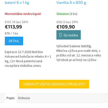
balení 6 x 1 kg
Vanilla 6 x 800 g
Momentálne nedostupné
Skladom
(3 ks)
€101,78 bez DPH
€98,13 bez DPH
€113,99
€109,90
Jednotková
€19 / 1 ks
Do košíka
cena:
DETAIL
Výhodné balenie 6x800g.
Mliečna výživa pre malé deti, v
Expirace 22.7.2026 Nutrilon
prášku od uk. 12. mesiaca veku
Advanced batoľacie mlieko 6 × 1
Výrobok je určený na výživu
kg, 12+ Nová patentovaná
malých detí od jedného roku
receptúra Unikátna zmes
veku. Nutrilon Advanced 3 má
oligosacharidov – oligosacharid
byť...
materského...
ZOBRAZIŤ VŠETKY SÚVISIACE PRODUKTY
Popis
Diskusia