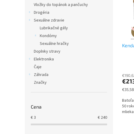
i
p
Vložky do topánok a pančuchy
s
r
Drogéria
p
o
r
d
Sexuálne zdravie
o
u
Lubrikačné gély
d
k
Kondómy
u
t
Sexuálne hračky
Kenda
k
o
Doplnky stravy
t
v
o
Elektronika
v
Čaje
Záhrada
€190,6
€21
Značky
Jednot
€35,58
cena:
Batoľa
50 rok
Cena
mlieka
€
3
€
240