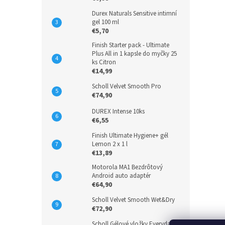
Durex Naturals Sensitive intimní
gel 100 ml
€5,70
Finish Starter pack - Ultimate
Plus All in 1 kapsle do myčky 25
ks Citron
€14,99
Scholl Velvet Smooth Pro
€74,90
DUREX Intense 10ks
€6,55
Finish Ultimate Hygiene+ gél
Lemon 2 x 1 l
€13,89
Motorola MA1 Bezdrôtový
Android auto adaptér
€64,90
Scholl Velvet Smooth Wet&Dry
€72,90
Scholl Gélové vložky Everyday