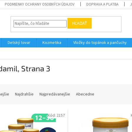
PODMIENKY OCHRANY OSOBNÝCH ÚDAJOV
DOPRAVA A PLATBA
HĽADAŤ
Detský tovar
Kozmetika
Vložky do topánok a pančuchy
damil
, Strana 3
nejšie
Najdrahšie
Najpredávanejšie
Abecedne
Kód:
2157