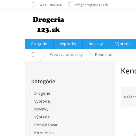
Prejsť
+420607066496
info@drogeria123.sk
na
obsah
Drogerie
Výprodej
Novinky
Výpredaj
Domov
Predávané značky
Kendamil
B
Ken
o
Preskočiť
č
Kategórie
kategórie
n
R
ý
Drogerie
a
p
Najlac
Výprodej
d
a
Novinky
e
n
V
n
e
Výpredaj
ý
i
l
Detský tovar
p
e
Kozmetika