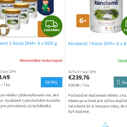
Z
ZADARMO
Z
A
mil 3 Kozie DHA+ 6 x 800 g
Kendamil 1 Kozie DHA+ 6 x 
D
A
Momentálne nedostupné
Skla
R
2 bez DPH
€214,07 bez DPH
3,49
€239,76
M
DETAIL
Do
ková
Jednotková
 / 1 ks
€39,96 / 1 ks
cena:
O
cie mlieko zdokonaľované viac ako
Počiatočné dojčenské mlieko z ko
ov. Vyrábané z plnotučného kozieho
mlieka je určené pre výživu dojčia
 pre prirodzený vývoj bábätka.
narodenia do 6. mesiaca veku, ak
byť dojčené.
S