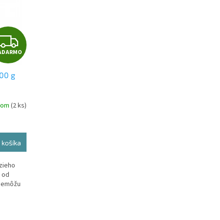
Z
ADARMO
A
800 g
D
A
dom
(2 ks)
R
M
 košíka
O
zieho
t od
 nemôžu