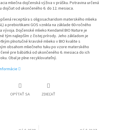
cia mliečna dojčenská výživa v prášku. Potravina určená
u dojčiat od ukončeného 6. do 12. mesiaca.
epšená receptúra s oligosacharidom materského mlieka
) a prebiotikami GOS vznikla na základe 60-ročného
 vývoja. Dojčenské mlieko Kendamil BIO Nature je
né tým najlepším z čistej prírody. Jeho základom je
tkým plnotučné kravské mlieko v BIO kvalite s
ným obsahom mliečneho tuku po vzore materského
Určené pre bábätká od ukončeného 6. mesiaca do ich
oku. Obal je plne recyklovateľný.
informácie
OPÝTAŤ SA
ZDIEĽAŤ