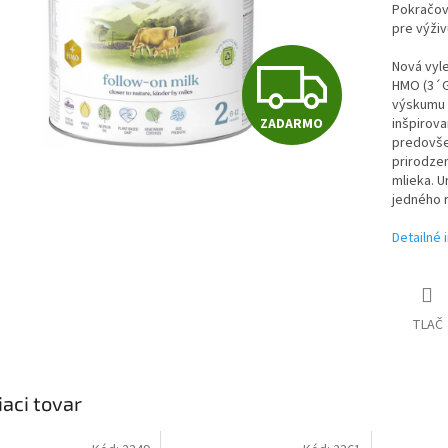
Pokračova
pre výživ
Z
Nová vyl
HMO (3´GL
výskumu a
ZADARMO
inšpirova
A
predovše
prirodze
mlieka. 
jedného r
D
Detailné 
A
TLAČ
R
iaci tovar
M