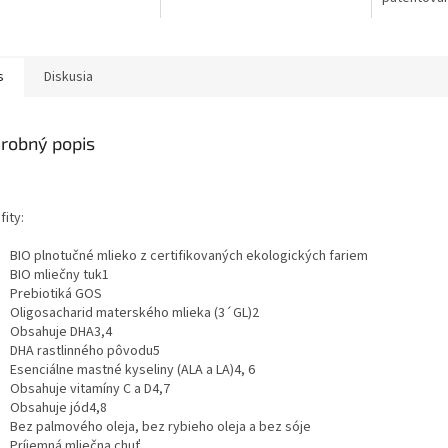
ovaná...
vysoko kva
tukom, kto
plnú lahodn
s
Diskusia
robný popis
ity:
BIO plnotučné mlieko z certifikovaných ekologických fariem
BIO mliečny tuk1
Prebiotiká GOS
Oligosacharid materského mlieka (3´GL)2
Obsahuje DHA3,4
DHA rastlinného pôvodu5
Esenciálne mastné kyseliny (ALA a LA)4, 6
Obsahuje vitamíny C a D4,7
Obsahuje jód4,8
Bez palmového oleja, bez rybieho oleja a bez sóje
Príjemná mliečna chuť