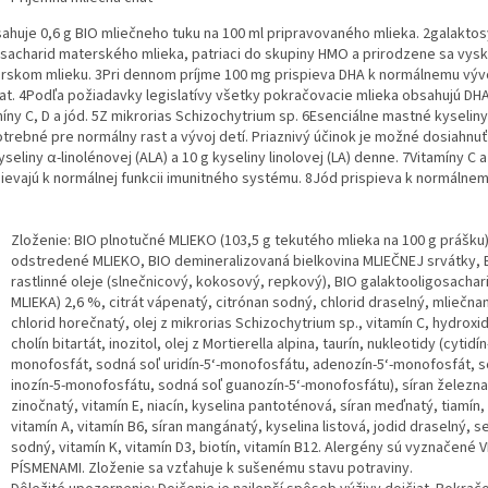
ahuje 0,6 g BIO mliečneho tuku na 100 ml pripravovaného mlieka. 2galaktosy
osacharid materského mlieka, patriaci do skupiny HMO a prirodzene sa vysky
rskom mlieku. 3Pri dennom príjme 100 mg prispieva DHA k normálnemu vývo
iat. 4Podľa požiadavky legislatívy všetky pokračovacie mlieka obsahujú DHA
íny C, D a jód. 5Z mikrorias Schizochytrium sp. 6Esenciálne mastné kyseliny
trebné pre normálny rast a vývoj detí. Priaznivý účinok je možné dosiahnuť
yseliny α-linolénovej (ALA) a 10 g kyseliny linolovej (LA) denne. 7Vitamíny C a
pievajú k normálnej funkcii imunitného systému. 8Jód prispieva k normálnem
Zloženie: BIO plnotučné MLIEKO (103,5 g tekutého mlieka na 100 g prášku)
odstredené MLIEKO, BIO demineralizovaná bielkovina MLIEČNEJ srvátky, 
rastlinné oleje (slnečnicový, kokosový, repkový), BIO galaktooligosachari
MLIEKA) 2,6 %, citrát vápenatý, citrónan sodný, chlorid draselný, mliečna
chlorid horečnatý, olej z mikrorias Schizochytrium sp., vitamín C, hydroxi
cholín bitartát, inozitol, olej z Mortierella alpina, taurín, nukleotidy (cytidín
monofosfát, sodná soľ uridín-5‘-monofosfátu, adenozín-5‘-monofosfát, s
inozín-5-monofosfátu, sodná soľ guanozín-5‘-monofosfátu), síran železnat
zinočnatý, vitamín E, niacín, kyselina pantoténová, síran meďnatý, tiamín, 
vitamín A, vitamín B6, síran mangánatý, kyselina listová, jodid draselný, s
sodný, vitamín K, vitamín D3, biotín, vitamín B12. Alergény sú vyznačené 
PÍSMENAMI. Zloženie sa vzťahuje k sušenému stavu potraviny.