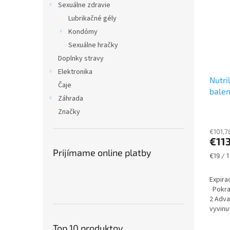
Sexuálne zdravie
Lubrikačné gély
Kondómy
Sexuálne hračky
Doplnky stravy
Elektronika
Nutri
Čaje
balen
Záhrada
Značky
€101,7
€11
Prijímame online platby
Jednot
€19 / 1
cena:
Expira
Pokrač
2 Adva
vyvinu
imunit
Top 10 produktov
normál