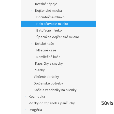
Detské nápoje
Dojčenské mlieka
Počiatočné mlieko
Pokračovacie mlieko
Batoľacie mlieko
Špeciálne dojčenské mlieko
Detské kaše
Mliečné kaše
Nemliečné kaše
Kapsičky a snacky
Plienky
Vlhčené obrúsky
Dojčenské potreby
Koše a zásobníky na plienky
Kozmetika
Súvis
Vložky do topánok a pančuchy
Drogéria