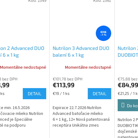
Kód:
2349
Kód:
2361
O
€116
–1 %
lon 2 Advanced DUO
Nutrilon 3 Advanced DUO
Nutrilon 
í 6 x 1 kg
balení 6 x 1 kg
DUOBIOTI
Momentálne nedostupné
Momentálne nedostupné
8 bez DPH
€101,78 bez DPH
€75,88 be
3,99
€113,99
€84,9
ková
Jednotková
Jednotková
 ks
DETAIL
€19 / 1 ks
DETAIL
€21,25 / 1 k
cena:
cena:
Do ko
ce min. 16.5.2026
Expirace 22.7.2026 Nutrilon
ovacie mlieko Nutrilon
Advanced batoľacie mlieko
nced je špeciálne
6 × 1 kg, 12+ Nová patentovaná
Nutrilon 2 
té na podporu
receptúra Unikátna zmes
DUOBIOTIK
ného systému a
oligosacharidov –
dojčenské 
neho vývoja bábätka.
oligosacharid materského...
patentovan