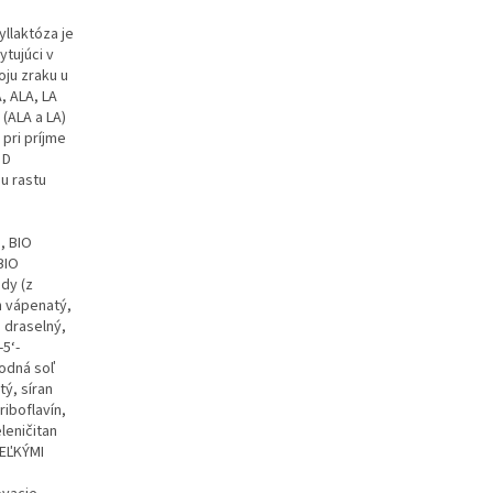
llaktóza je
tujúci v
ju zraku u
, ALA, LA
 (ALA a LA)
 pri príjme
 D
u rastu
, BIO
BIO
dy (z
n vápenatý,
d draselný,
-5‘-
odná soľ
ý, síran
riboflavín,
eleničitan
VEĽKÝMI