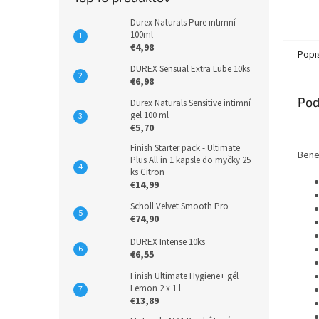
Patent
Durex Naturals Pure intimní
100ml
€4,98
Popi
DUREX Sensual Extra Lube 10ks
€6,98
Pod
Durex Naturals Sensitive intimní
gel 100 ml
€5,70
Finish Starter pack - Ultimate
Benef
Plus All in 1 kapsle do myčky 25
ks Citron
€14,99
Scholl Velvet Smooth Pro
€74,90
DUREX Intense 10ks
€6,55
Finish Ultimate Hygiene+ gél
Lemon 2 x 1 l
€13,89