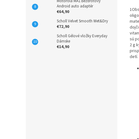
Motorola MA1 Bezdrôtový
Android auto adaptér
1Obs
€64,90
olig
Scholl Velvet Smooth Wet&Dry
mate
€72,90
dojč
vitam
Scholl Gélové vložky Everyday
sú po
Dámske
2 g k
€14,90
pris
detí.