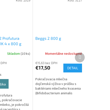
Kód:
2529
Kód:
3127
2 Profutura
Beggs 2 800 g
K 4 x 800 g
Skladom
(10 ks)
Momentálne nedostupné
Ďalší
produkt
z DPH
€15,63 bez DPH
9
€17,50
DETAIL
s
Pokračovacia mliečna
dojčenská výživa v prášku s
šíka
baktériami mliečneho kvasenia
(Bifidobacterium animalis
Profutura
subsp. lactis). Pre výživu
, pokračovacie
dojčiat od ukončeného 6. do 12.
mlieko, je pokročilá
mesiaca.
á receptúra s