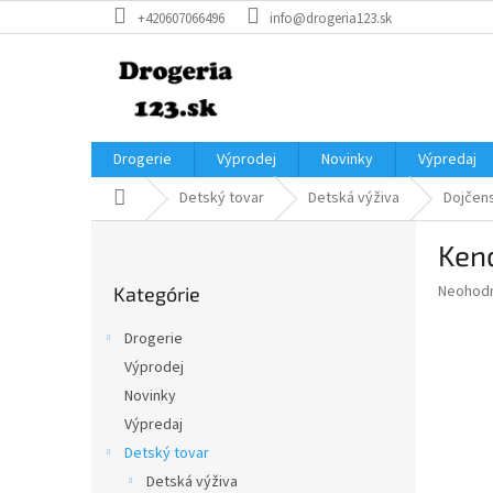
Prejsť
+420607066496
info@drogeria123.sk
na
obsah
Drogerie
Výprodej
Novinky
Výpredaj
Domov
Detský tovar
Detská výživa
Dojčen
B
Ken
o
Preskočiť
č
Priemer
Neohod
Kategórie
kategórie
n
hodnote
ý
produkt
Drogerie
p
je
Výprodej
0,0
a
z
Novinky
n
5
e
Výpredaj
hviezdič
l
Detský tovar
Detská výživa