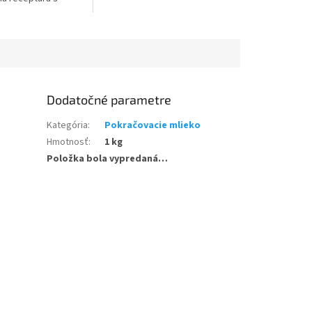
litným mliečnym
rý dodáva mlieku
ú chuť. A...
Dodatočné parametre
Kategória
:
Pokračovacie mlieko
Hmotnosť
:
1 kg
Položka bola vypredaná…