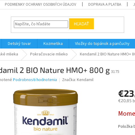
PODMIENKY OCHRANY OSOBNÝCH ÚDAJOV
DOPRAVA A PLATBA
HĽADAŤ
Detský tovar
Kozmetika
Vložky do topánok a pančuchy
ské mlieka
Pokračovacie mlieko
Kendamil 2 BIO Nature HMO+ 8
damil 2 BIO Nature HMO+ 800 g
3175
né
notené
Podrobnosti hodnotenia
Značka:
Kendamil
nie
€23
u
€20,85 
Jednotk
Momen
cena:
iek.
Položka 