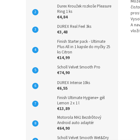
Môžet
Durex Kroužek rozkoše Pleasure
čisto
Ring 1 ks
pros
€4,84
Vyso
A nav
DUREX Real Feel 3ks
vlož
€3,48
Finish Starter pack - Ultimate
Plus All in 1 kapsle do myčky 25
ks Citron
€14,99
Scholl Velvet Smooth Pro
€74,90
DUREX Intense 10ks
€6,55
Finish Ultimate Hygiene+ gél
Lemon 2 x 1 l
€13,89
Motorola MA1 Bezdrôtový
Android auto adaptér
€64,90
Scholl Velvet Smooth Wet&Dry