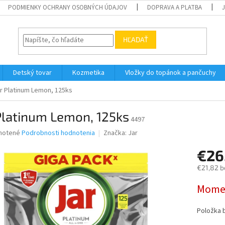
PODMIENKY OCHRANY OSOBNÝCH ÚDAJOV
DOPRAVA A PLATBA
HĽADAŤ
Detský tovar
Kozmetika
Vložky do topánok a pančuchy
r Platinum Lemon, 125ks
Platinum Lemon, 125ks
4497
né
notené
Podrobnosti hodnotenia
Značka:
Jar
nie
€26
u
€21,82 b
Jednotk
Momen
cena:
iek.
Položka 