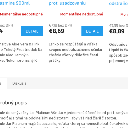
Jasmine 900ml
proti usadzovaniu
odstraňov
vodného kameňa v práčke
Momentálne nedostupné
Momentálne nedostupné
Mom
30 ks 390 g
bez DPH
€7,18 bez DPH
€7,35 bez 
4
€8,69
€8,89
DETAIL
DETAIL
nsitive Aloe Vera & Pink
Ľahko sa rozpúšťajú a vďaka
Odstraňova
e Tekutý Prostriedok Na
svojmu neutralizačnému účinku
Liquid In-W
nie Riad Jemný K
chránia všetky dôležité časti
spôsob zac
ke, Nekompromisný K
práčky.
príjemnej v
te, 900ml.
ďalších tka
efektívne ú
na...
s
Diskusia
robný popis
ule do umývačky Jar Platinum Všetko v jednom sú účinné hneď pri 1. umýva
radiť aj s tými najodolnejšími nečistotami, aby váš riad žiaril čistotou.
le Jar Platinum majú čistiacu silu, vďaka ktorej sa nemusíte báť čokoľvek u