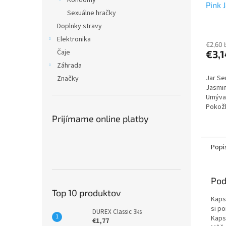
Kondómy
Pink 
Sexuálne hračky
Doplnky stravy
Elektronika
€2,60 
Čaje
€3,1
Záhrada
Jar Se
Značky
Jasmin
Umýva
Pokož
Mastno
Prijímame online platby
Popi
Pod
Top 10 produktov
Kaps
si po
DUREX Classic 3ks
Kapsu
€1,77