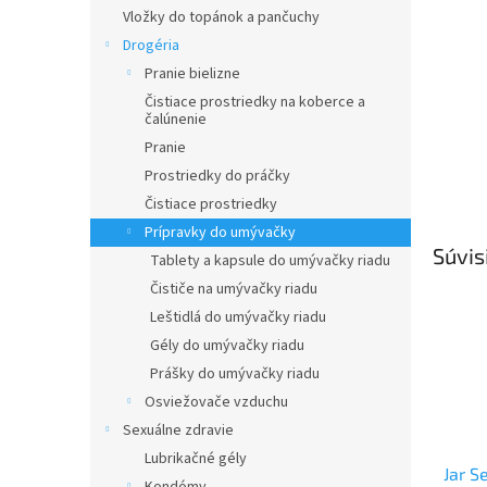
Vložky do topánok a pančuchy
Drogéria
Pranie bielizne
Čistiace prostriedky na koberce a
čalúnenie
Pranie
Prostriedky do práčky
Čistiace prostriedky
Prípravky do umývačky
Súvis
Tablety a kapsule do umývačky riadu
Čističe na umývačky riadu
Leštidlá do umývačky riadu
Gély do umývačky riadu
Prášky do umývačky riadu
Osviežovače vzduchu
Sexuálne zdravie
Lubrikačné gély
Jar S