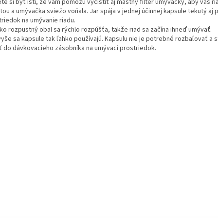
e si byť istí, že vám pomôžu vyčistiť aj mastný filter umývačky, aby váš ria
tou a umývačka sviežo voňala. Jar spája v jednej účinnej kapsule tekutý aj
triedok na umývanie riadu.
ko rozpustný obal sa rýchlo rozpúšťa, takže riad sa začína ihneď umývať.
yše sa kapsule tak ľahko používajú. Kapsulu nie je potrebné rozbaľovať a st
iť do dávkovacieho zásobníka na umývací prostriedok.