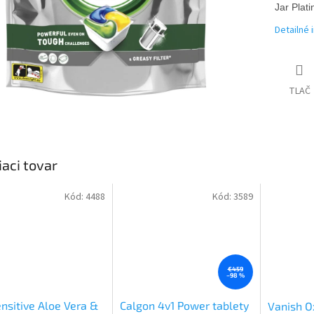
Jar Plat
Detailné 
TLAČ
iaci tovar
Kód:
4488
Kód:
3589
€459
–98 %
ensitive Aloe Vera &
Calgon 4v1 Power tablety
Vanish Ox