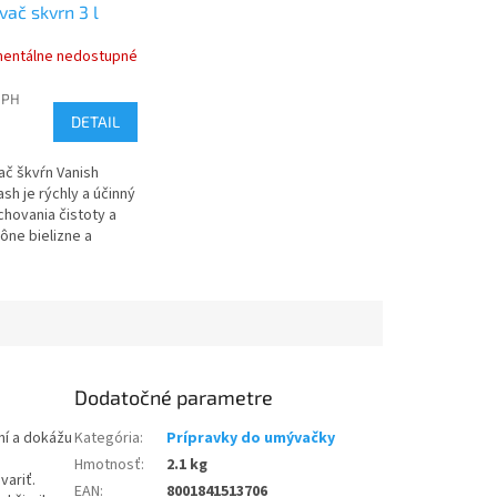
ač skvrn 3 l
entálne nedostupné
DPH
DETAIL
č škvŕn Vanish
ash je rýchly a účinný
hovania čistoty a
ône bielizne a
nín. Nebiologicky
činkuje na škvrny,
Dodatočné parametre
ní a dokážu
Kategória
:
Prípravky do umývačky
Hmotnosť
:
2.1 kg
variť.
EAN
:
8001841513706