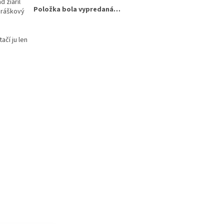
d žiaril
Položka bola vypredaná…
 práškový
ačí ju len