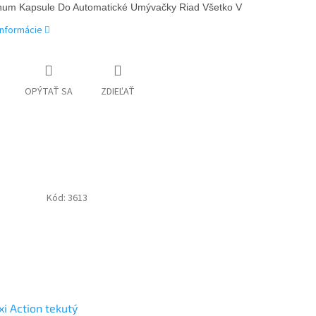
inum Kapsule Do Automatické Umývačky Riad Všetko V Jednom, Lemon, 1
informácie
OPÝTAŤ SA
ZDIEĽAŤ
Kód:
3613
i Action tekutý