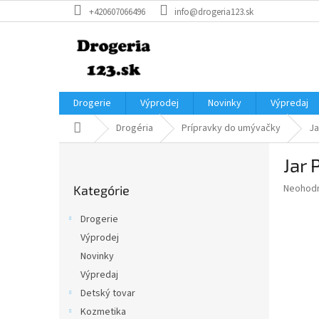
Prejsť
+420607066496
info@drogeria123.sk
na
obsah
Drogerie
Výprodej
Novinky
Výpredaj
Domov
Drogéria
Prípravky do umývačky
Ja
B
Jar 
o
Preskočiť
č
Priemer
Neohod
Kategórie
kategórie
n
hodnote
ý
produkt
Drogerie
p
je
Výprodej
0,0
a
z
Novinky
n
5
e
Výpredaj
hviezdič
l
Detský tovar
Kozmetika