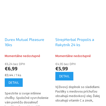
Durex Mutual Pleasure
StrepHerbal Propolis a
16ks
Rakytník 24 ks
Momentálne nedostupné
Momentálne nedostupné
€6,24 bez DPH
€4,95 bez DPH
€6,99
€5,99
Jednotková
€0,44 / 1 ks
DETAIL
cena:
DETAIL
Výživový doplnok so sladidlami.
Pastilky s medovou príchuťou
Spestrite si svoje intímne
obsahujú medovkový olej. Ďalej
chvíľky. Spoločné vyvrcholenie
obsahujú vitamín C a zinok,
vám pomôžu dosiahnuť
ktoré prispievajú k normálnej