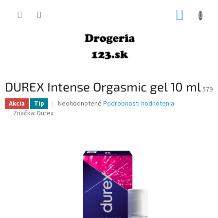
Prejsť
NÁKUP
na
obsah
KOŠÍK
DUREX Intense Orgasmic gel 10 ml
579
Priemerné
Neohodnotené
Podrobnosti hodnotenia
Akcia
Tip
hodnotenie
Značka:
Durex
produktu
je
0,0
z
5
hviezdičiek.