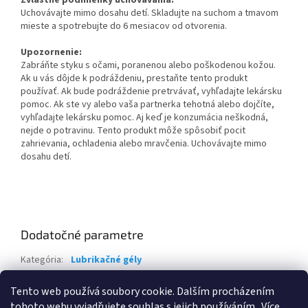
Uchovávajte mimo dosahu detí. Skladujte na suchom a tmavom
mieste a spotrebujte do 6 mesiacov od otvorenia.
Upozornenie:
Zabráňte styku s očami, poranenou alebo poškodenou kožou.
Ak u vás dôjde k podráždeniu, prestaňte tento produkt
používať. Ak bude podráždenie pretrvávať, vyhľadajte lekársku
pomoc. Ak ste vy alebo vaša partnerka tehotná alebo dojčíte,
vyhľadajte lekársku pomoc. Aj keď je konzumácia neškodná,
nejde o potravinu. Tento produkt môže spôsobiť pocit
zahrievania, ochladenia alebo mravčenia. Uchovávajte mimo
dosahu detí.
Dodatočné parametre
Kategória
:
Lubrikačné gély
Hmotnosť
:
0.1 kg
Tento web používá soubory cookie. Dalším procházením
EAN
:
5900627068344
tohoto webu vyjadřujete souhlas s jejich používáním.. Více