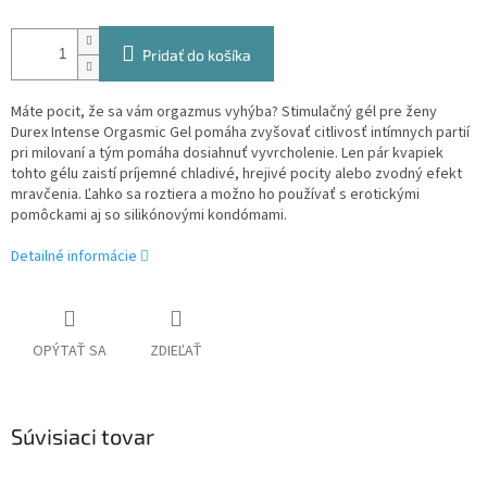
Pridať do košíka
Máte pocit, že sa vám orgazmus vyhýba? Stimulačný gél pre ženy
Durex Intense Orgasmic Gel pomáha zvyšovať citlivosť intímnych partií
pri milovaní a tým pomáha dosiahnuť vyvrcholenie. Len pár kvapiek
tohto gélu zaistí príjemné chladivé, hrejivé pocity alebo zvodný efekt
mravčenia. Ľahko sa roztiera a možno ho používať s erotickými
pomôckami aj so silikónovými kondómami.
Detailné informácie
OPÝTAŤ SA
ZDIEĽAŤ
Súvisiaci tovar