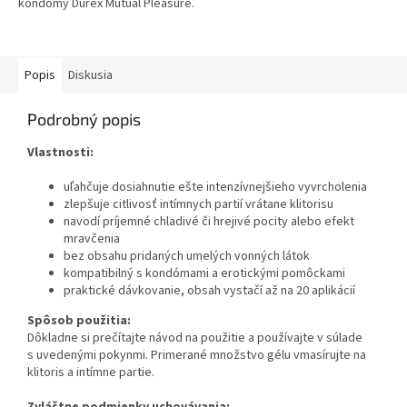
kondómy Durex Mutual Pleasure.
funkcii imunitného systému.
Vonkajšia strana kondómov je
pre urýchlenie dámskeho
orgazmu...
Popis
Diskusia
Podrobný popis
Vlastnosti:
uľahčuje dosiahnutie ešte intenzívnejšieho vyvrcholenia
zlepšuje citlivosť intímnych partií vrátane klitorisu
navodí príjemné chladivé či hrejivé pocity alebo efekt
mravčenia
bez obsahu pridaných umelých vonných látok
kompatibilný s kondómami a erotickými pomôckami
praktické dávkovanie, obsah vystačí až na 20 aplikácií
Spôsob použitia:
Dôkladne si prečítajte návod na použitie a používajte v súlade
s uvedenými pokynmi. Primerané množstvo gélu vmasírujte na
klitoris a intímne partie.
Zvláštne podmienky uchovávania: