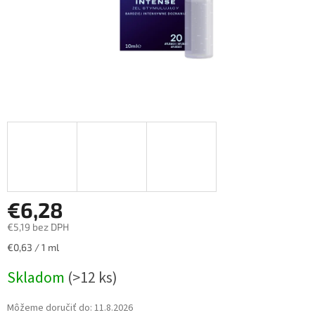
€6,28
€5,19 bez DPH
Jednotková
€0,63 / 1 ml
cena:
Skladom
(>12 ks)
Môžeme doručiť do:
11.8.2026