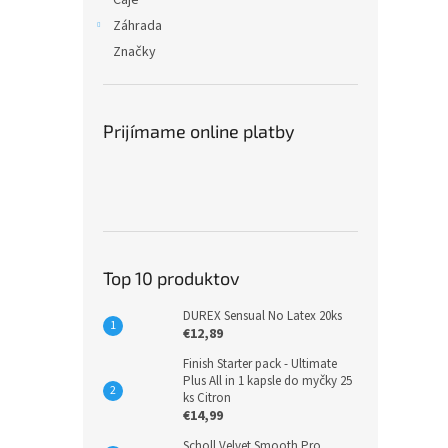
Čaje
Záhrada
Značky
Prijímame online platby
Top 10 produktov
DUREX Sensual No Latex 20ks
€12,89
Finish Starter pack - Ultimate
Plus All in 1 kapsle do myčky 25
ks Citron
€14,99
Scholl Velvet Smooth Pro