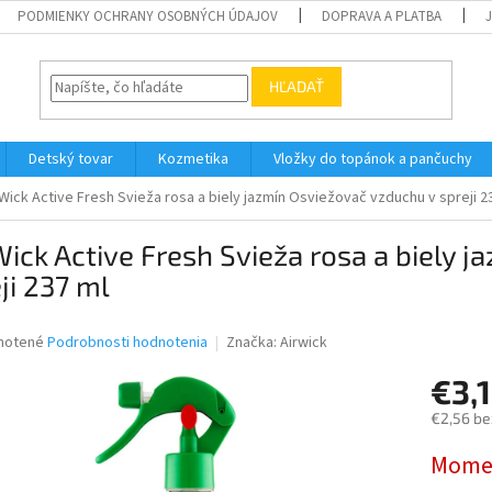
PODMIENKY OCHRANY OSOBNÝCH ÚDAJOV
DOPRAVA A PLATBA
HĽADAŤ
Detský tovar
Kozmetika
Vložky do topánok a pančuchy
 Wick Active Fresh Svieža rosa a biely jazmín Osviežovač vzduchu v spreji 2
Wick Active Fresh Svieža rosa a biely 
ji 237 ml
né
notené
Podrobnosti hodnotenia
Značka:
Airwick
nie
€3,
u
€2,56 be
Jednotk
Momen
cena:
iek.