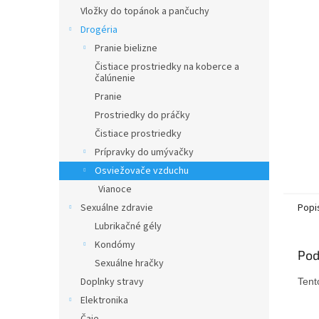
Vložky do topánok a pančuchy
Drogéria
Pranie bielizne
Čistiace prostriedky na koberce a
čalúnenie
Pranie
Prostriedky do práčky
Čistiace prostriedky
Prípravky do umývačky
Osviežovače vzduchu
Vianoce
Popi
Sexuálne zdravie
Lubrikačné gély
Kondómy
Pod
Sexuálne hračky
Doplnky stravy
Tent
Elektronika