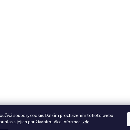
oužívá soubory cookie. Dalším procházením tohoto webu
ouhlas s jejich používáním.. Více informací
zde
.