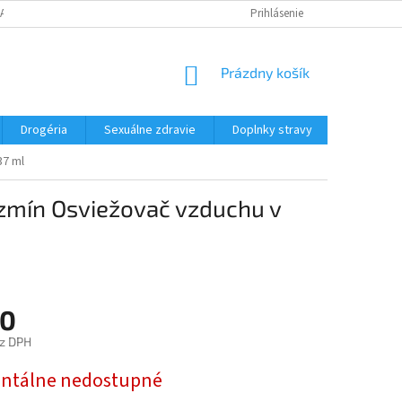
JAK REKLAMOVAT ZBOŽÍ
VŠEOBECNÉ OBCHODNÉ PODMIENKY
Prihlásenie
NÁKUPNÝ
Prázdny košík
KOŠÍK
Drogéria
Sexuálne zdravie
Doplnky stravy
Elektroni
37 ml
jazmín Osviežovač vzduchu v
10
z DPH
ová
tálne nedostupné