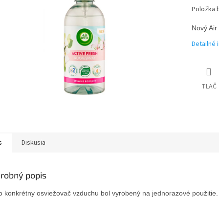
Položka 
Nový Air
Detailné 
TLAČ
s
Diskusia
robný popis
o konkrétny osviežovač vzduchu bol vyrobený na jednorazové použitie.