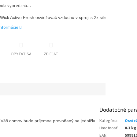
bola vypredaná…
 Wick Active Fresh osviežovač vzduchu v spreji s 2x silnejšou technol
informácie
OPÝTAŤ SA
ZDIEĽAŤ
Dodatočné par
Kategória
:
Osvie
 Váš domov bude príjemne prevoňaný na jedničku. Vlastnosti Air Wick A
Hmotnosť
:
0.3 kg
EAN
:
59991