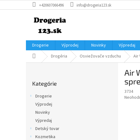
Prejsť
+420607066496
info@drogeria123.sk
na
obsah
Drogerie
Výprodej
Novinky
Výpredaj
Domov
Drogéria
Osviežovače vzduchu
Air
B
Air 
o
Preskočiť
č
spre
Kategórie
kategórie
n
3734
ý
Drogerie
Priemer
Neohod
p
hodnote
Výprodej
a
produkt
Novinky
n
je
e
Výpredaj
0,0
z
l
Detský tovar
5
Kozmetika
hviezdič