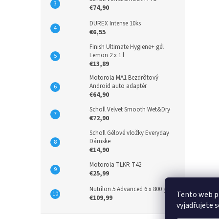
€74,90
DUREX Intense 10ks
€6,55
Finish Ultimate Hygiene+ gél
Lemon 2 x 1 l
€13,89
Motorola MA1 Bezdrôtový
Android auto adaptér
€64,90
Scholl Velvet Smooth Wet&Dry
€72,90
Scholl Gélové vložky Everyday
Dámske
€14,90
Motorola TLKR T42
€25,99
Nutrilon 5 Advanced 6 x 800 g
Tento web p
€109,99
vyjadřujete s
Z