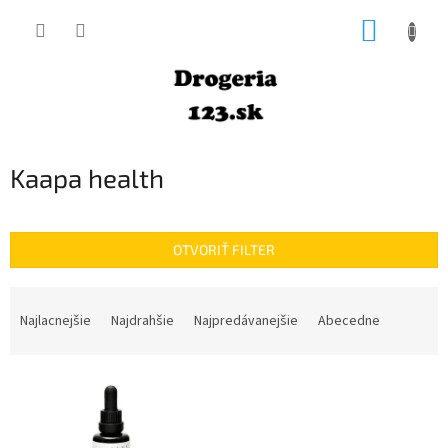
Prejsť
NÁKUP
na
obsah
KOŠÍK
Kaapa health
OTVORIŤ FILTER
R
a
Najlacnejšie
Najdrahšie
Najpredávanejšie
Abecedne
d
e
V
n
ý
i
p
e