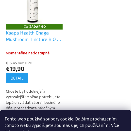
i
p
s
r
p
o
r
d
o
u
ZADARMO
Z
A
d
k
Kaapa Health Chaga
D
u
t
Mushroom Tincture BIO 30
A
R
k
o
ml
M
t
v
O
Momentálne nedostupné
o
€16,45 bez DPH
v
€19,90
DETAIL
Chcete byť odolnejší a
vytrvalejší? Možno potrebujete
lepšie zvládať záprah bežného
dňa, prechádzate náročným
obdobím alebo dostávate zo
Tento web používá soubory cookie. Dalším procházením
zdravotných ťažkostí. Funkčná
1
položiek celkom
O
huba vás...
tohoto webu vyjadřujete souhlas s jejich používáním.. Více
v