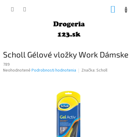
Prejsť
NÁKUP
na
obsah
KOŠÍK
Scholl Gélové vložky Work Dámske
789
Priemerné
Neohodnotené
Podrobnosti hodnotenia
Značka:
Scholl
hodnotenie
produktu
je
0,0
z
5
hviezdičiek.