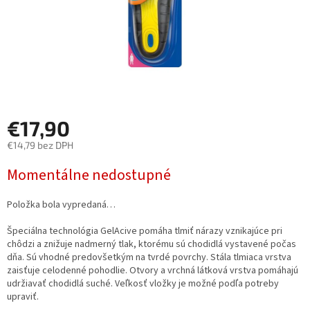
€17,90
€14,79 bez DPH
Jednotková
Momentálne nedostupné
cena:
Položka bola vypredaná…
Špeciálna technológia GelAcive pomáha tlmiť nárazy vznikajúce pri
chôdzi a znižuje nadmerný tlak, ktorému sú chodidlá vystavené počas
dňa. Sú vhodné predovšetkým na tvrdé povrchy. Stála tlmiaca vrstva
zaisťuje celodenné pohodlie. Otvory a vrchná látková vrstva pomáhajú
udržiavať chodidlá suché. Veľkosť vložky je možné podľa potreby
upraviť.