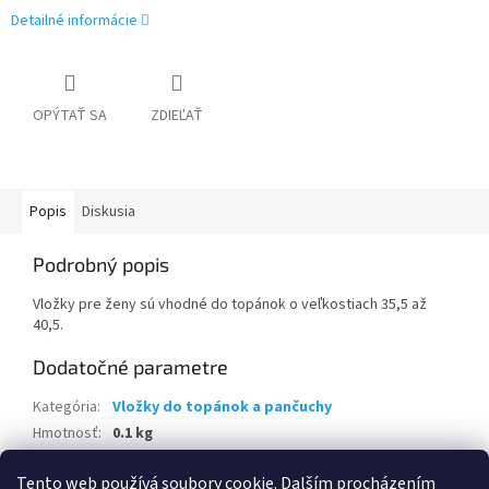
Detailné informácie
OPÝTAŤ SA
ZDIEĽAŤ
Popis
Diskusia
Podrobný popis
Vložky pre ženy sú vhodné do topánok o veľkostiach 35,5 až
40,5.
Dodatočné parametre
Kategória
:
Vložky do topánok a pančuchy
Hmotnosť
:
0.1 kg
EAN
:
5052197040869
Tento web používá soubory cookie. Dalším procházením
Položka bola vypredaná…