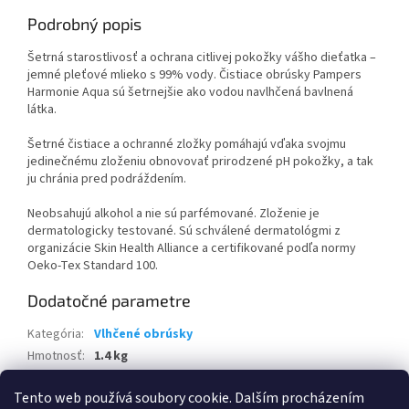
Podrobný popis
Šetrná starostlivosť a ochrana citlivej pokožky vášho dieťatka –
jemné pleťové mlieko s 99% vody. Čistiace obrúsky Pampers
Harmonie Aqua sú šetrnejšie ako vodou navlhčená bavlnená
látka.
Šetrné čistiace a ochranné zložky pomáhajú vďaka svojmu
jedinečnému zloženiu obnovovať prirodzené pH pokožky, a tak
ju chránia pred podráždením.
Neobsahujú alkohol a nie sú parfémované. Zloženie je
dermatologicky testované. Sú schválené dermatológmi z
organizácie Skin Health Alliance a certifikované podľa normy
Oeko-Tex Standard 100.
Dodatočné parametre
Kategória
:
Vlhčené obrúsky
Hmotnosť
:
1.4 kg
EAN
:
8006540556139
Tento web používá soubory cookie. Dalším procházením
Položka bola vypredaná…