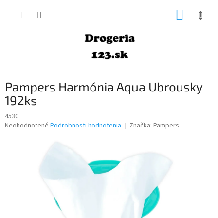
Prejsť
NÁKUP
na
obsah
KOŠÍK
Pampers Harmónia Aqua Ubrousky
192ks
4530
Priemerné
Neohodnotené
Podrobnosti hodnotenia
Značka:
Pampers
hodnotenie
produktu
je
0,0
z
5
hviezdičiek.