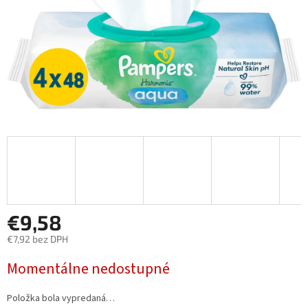
€9,58
€7,92 bez DPH
Jednotková
Momentálne nedostupné
cena:
Položka bola vypredaná…