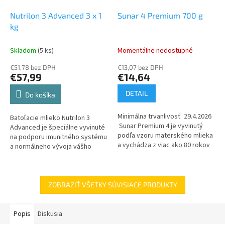
Nutrilon 3 Advanced 3 x 1
Sunar 4 Premium 700 g
kg
Skladom
(5 ks)
Momentálne nedostupné
€51,78 bez DPH
€13,07 bez DPH
€57,99
€14,64
DETAIL
Do košíka
Minimálna trvanlivosť 29.4.2026
Batoľacie mlieko Nutrilon 3
Sunar Premium 4 je vyvinutý
Advanced je špeciálne vyvinuté
podľa vzoru materského mlieka
na podporu imunitného systému
a vychádza z viac ako 80 rokov
a normálneho vývoja vášho
výskumu. Unikátna receptúra
bábätka. Pokračovacie a
obsahuje...
batoľacie mlieka Nutrilon sú
vyrábané...
ZOBRAZIŤ VŠETKY SÚVISIACE PRODUKTY
Popis
Diskusia