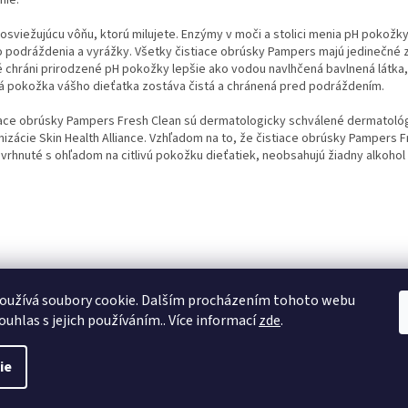
nie.
 osviežujúcu vôňu, ktorú milujete. Enzýmy v moči a stolici menia pH pokožky
ko podráždenia a vyrážky. Všetky čistiace obrúsky Pampers majú jedinečné 
é chráni prirodzené pH pokožky lepšie ako vodou navlhčená bavlnená látka,
ivá pokožka vášho dieťatka zostáva čistá a chránená pred podráždením.
iace obrúsky Pampers Fresh Clean sú dermatologicky schválené dermatoló
nizácie Skin Health Alliance. Vzhľadom na to, že čistiace obrúsky Pampers 
vrhnuté s ohľadom na citlivú pokožku dieťatiek, neobsahujú žiadny alkohol a
oužívá soubory cookie. Dalším procházením tohoto webu
ouhlas s jejich používáním.. Více informací
zde
.
ie
é.