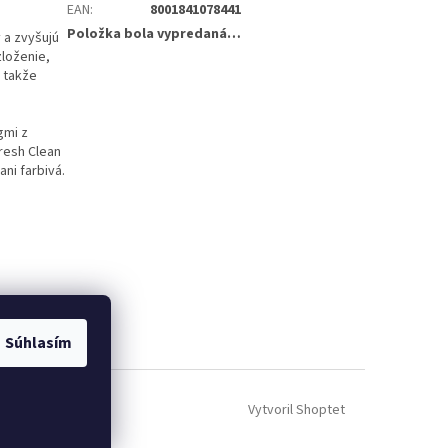
EAN
:
8001841078441
Položka bola vypredaná…
 a zvyšujú
zloženie,
 takže
gmi z
Fresh Clean
ni farbivá.
Súhlasím
Vytvoril Shoptet