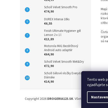
€14,99
čiste
Scholl Velvet Smooth Pro
Majú
€74,90
rizi
ktor
DUREX Intense 10ks
citl
€6,55
Finish Ultimate Hygiene+ gél
Čist
Lemon 2 x 1 l
orga
€13,89
sú na
Motorola MA1 Bezdrôtový
Android auto adaptér
€64,90
Scholl Velvet Smooth Wet&Dry
€72,90
Scholl Gélové vložky Everyday
Dámske
Tento web p
€14,90
vyjadřujete s
Z
á
Nastaven
Copyright 2026
DROGERIA123.SK
. Všetky práva vyhraden
p
ä