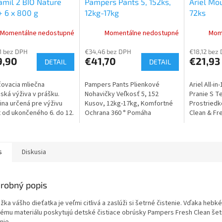
mil 2 BIO Nature
Pampers Pants 5, 152ks,
Ariel Mou
A
 6 x 800 g
12kg-17kg
72ks
R
M
Momentálne nedostupné
Momentálne nedostupné
Mom
O
1 bez DPH
€34,46 bez DPH
€18,12 bez
9,90
€41,70
€21,93
DETAIL
DETAIL
ovacia mliečna
Pampers Pants Plienkové
Ariel All-i
ská výživa v prášku.
Nohavičky Veľkosť 5, 152
Pranie S T
ina určená pre výživu
Kusov, 12kg-17kg, Komfortné
Prostriedk
t od ukončeného 6. do 12.
Ochrana 360 ° Pomáha
Clean & Fr
a. Nová vylepšená
Predchádzať Pretečeniu.
Odstránenie
úra s oligosacharidom
Teplotách 
kého...
s
Diskusia
robný popis
ka vášho dieťatka je veľmi citlivá a zaslúži si šetrné čistenie. Vďaka hebk
ému materiálu poskytujú detské čistiace obrúsky Pampers Fresh Clean šet