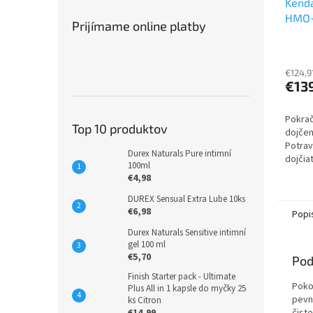
Kenda
HMO+
Prijímame online platby
€124,9
€13
Pokrač
Top 10 produktov
dojčen
Potrav
Durex Naturals Pure intimní
dojčia
100ml
mesiac
€4,98
recept
maters
DUREX Sensual Extra Lube 10ks
€6,98
Popi
Durex Naturals Sensitive intimní
gel 100 ml
€5,70
Pod
Finish Starter pack - Ultimate
Pokož
Plus All in 1 kapsle do myčky 25
pevn
ks Citron