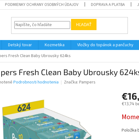
PODMIENKY OCHRANY OSOBNÝCH ÚDAJOV
DOPRAVA A PLATBA
HĽADAŤ
Detský tovar
Kozmetika
Vložky do topánok a pančuchy
ers Fresh Clean Baby Ubrousky 624ks
pers Fresh Clean Baby Ubrousky 624k
né
notené
Podrobnosti hodnotenia
Značka:
Pampers
nie
€16
u
€13,74 b
Jednotk
Momen
cena:
iek.
Položka 