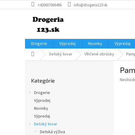
Prejsť
+420607066496
info@drogeria123.sk
na
obsah
Drogerie
Výprodej
Novinky
Výpredaj
Domov
Detský tovar
Vlhčené obrúsky
Pamp
B
Pam
o
Preskočiť
č
Priemer
Neohod
Kategórie
kategórie
n
hodnote
ý
produkt
Drogerie
p
je
Výprodej
0,0
a
z
Novinky
n
5
e
Výpredaj
hviezdič
l
Detský tovar
Detská výživa