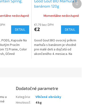
ntain Spring,
Good Gout BIO Marhuľa s
Ďalší
produkt
banánom 120g
entálne nedostupné
Momentálne nedostupné
 DPH
€1,79 bez DPH
€2
DETAIL
DETAIL
n-1 PODS, Kapsule Na
Good Gout BIO ovocný príkrm
ekutým Pracím
marhuľa s banánom je vhodné
om 72 Pranie, Color
pre malé deti a dojčatá od
esh, Účinné
ukončeného 4. mesiaca. Na
 Škvŕn I Pri Nižších
raňajky v praktickom balení je
Prania.
100% BIO, bez lepku, bez
laktózy a je...
Dodatočné parametre
ému a
Kategória
:
Vlhčené obrúsky
rné
Hmotnosť
:
4 kg