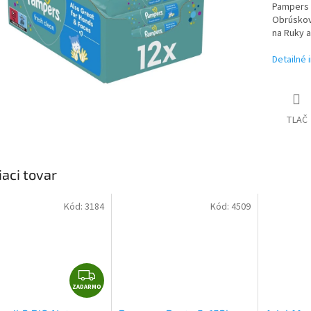
Pampers 
Obrúskov
na Ruky a
Detailné 
TLAČ
iaci tovar
Kód:
3184
Kód:
4509
Z
ZADARMO
A
D