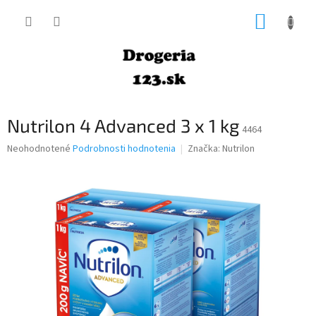
Prejsť
NÁKUP
na
obsah
KOŠÍK
Nutrilon 4 Advanced 3 x 1 kg
4464
Priemerné
Neohodnotené
Podrobnosti hodnotenia
Značka:
Nutrilon
hodnotenie
produktu
je
0,0
z
5
hviezdičiek.