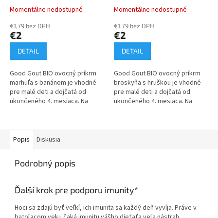
Momentálne nedostupné
Momentálne nedostupné
€1,79 bez DPH
€1,79 bez DPH
€2
€2
DETAIL
DETAIL
Good Gout BIO ovocný príkrm
Good Gout BIO ovocný príkrm
marhuľa s banánom je vhodné
broskyňa s hruškou je vhodné
pre malé deti a dojčatá od
pre malé deti a dojčatá od
ukončeného 4. mesiaca. Na
ukončeného 4. mesiaca. Na
raňajky v praktickom balení je
raňajky v praktickom balení je
100% BIO, bez lepku, bez
100% BIO, bez lepku, bez
laktózy a je...
laktózy a...
Popis
Diskusia
Podrobný popis
Ďalší krok pre podporu imunity*
Hoci sa zdajú byť veľkí, ich imunita sa každý deň vyvíja. Práve v
batoľacom veku čaká imunitu vášho dieťaťa veľa nástrah.