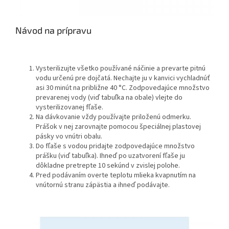
Návod na prípravu
Vysterilizujte všetko používané náčinie a prevarte pitnú
vodu určenú pre dojčatá. Nechajte ju v kanvici vychladnúť
asi 30 minút na približne 40 °C. Zodpovedajúce množstvo
prevarenej vody (viď tabuľka na obale) vlejte do
vysterilizovanej fľaše.
Na dávkovanie vždy používajte priloženú odmerku.
Prášok v nej zarovnajte pomocou špeciálnej plastovej
pásky vo vnútri obalu.
Do fľaše s vodou pridajte zodpovedajúce množstvo
prášku (viď tabuľka). Ihneď po uzatvorení fľaše ju
dôkladne pretrepte 10 sekúnd v zvislej polohe.
Pred podávaním overte teplotu mlieka kvapnutím na
vnútornú stranu zápästia a ihneď podávajte.