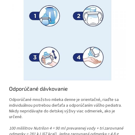
Odporúčané dávkovanie
Odporúčané množstvo mlieka denne je orientačné, riaďte sa
individuálnou potrebou dieťaťa a odporúčaním vášho pediatra.
Nikdy nepridávajte do detskej výživy viac odmeriek, ako je
určené.
100 mililitrov Nutrilon 4 = 90 ml prevarenej vody + tri zarovnané
odmerky = 281 kJ (67 kcal). Jedna zarovnaná odmerka = 4,8 g