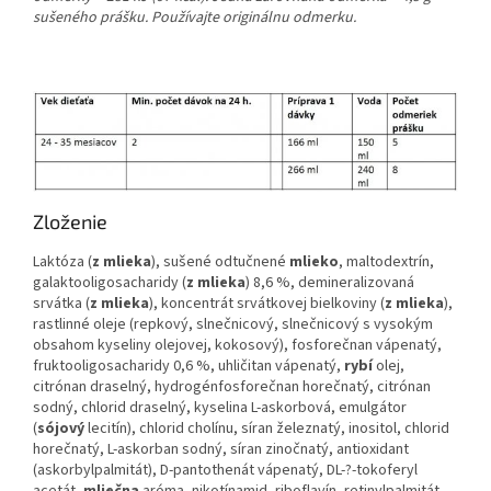
sušeného prášku. Používajte originálnu odmerku.
Zloženie
Laktóza (
z mlieka
), sušené odtučnené
mlieko
, maltodextrín,
galaktooligosacharidy (
z mlieka
) 8,6 %, demineralizovaná
srvátka (
z mlieka
), koncentrát srvátkovej bielkoviny (
z mlieka
),
rastlinné oleje (repkový, slnečnicový, slnečnicový s vysokým
obsahom kyseliny olejovej, kokosový), fosforečnan vápenatý,
fruktooligosacharidy 0,6 %, uhličitan vápenatý,
rybí
olej,
citrónan draselný, hydrogénfosforečnan horečnatý, citrónan
sodný, chlorid draselný, kyselina L-askorbová, emulgátor
(
sójový
lecitín), chlorid cholínu, síran železnatý, inositol, chlorid
horečnatý, L-askorban sodný, síran zinočnatý, antioxidant
(askorbylpalmitát), D-pantothenát vápenatý, DL-?-tokoferyl