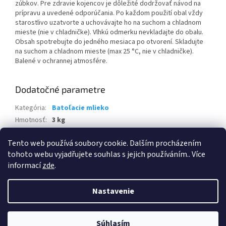
zúbkov. Pre zdravie kojencov je dôležité dodržovať návod na
prípravu a uvedené odporúčania. Po každom použití obal vždy
starostlivo uzatvorte a uchovávajte ho na suchom a chladnom
mieste (nie v chladničke). Vlhkú odmerku nevkladajte do obalu.
Obsah spotrebujte do jedného mesiaca po otvorení. Skladujte
na suchom a chladnom mieste (max 25 °C, nie v chladničke).
Balené v ochrannej atmosfére.
Dodatočné parametre
Kategória
:
Batoľacie mlieko
Hmotnosť
:
3 kg
EAN
:
5900852068522
Tento web používá soubory cookie. Dalším procházením
Položka bola vypredaná…
tohoto webu vyjadřujete souhlas s jejich používáním.. Více
informací
zde
.
Z
á
Nastavenie
Vytvoril Shoptet
p
ä
t
Súhlasím
Copyright 2026
DROGERIA123.SK
. Všetky práva vyhradené.