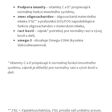
Podpora imunity
– vitamíny C a D* prispievajú k
normálnej funkcii imunitného systému,
zmes oligosacharidov
– oligosacharid materského
mlieka 3‘GL** a prebiotiká GOS/FOS napodobňujúce
funkciu oligosacharidov v materskom mlieku,
rast kostí
– vápnik* potrebný pre normálny rast a vývoj
kostí u detí,
omega-3
- obsahuje Omega-3 DHA (kyselina
dokosahexaenová).
* Vitamíny C a D prispievajú k normálnej funkcii imunitného
systému, vápnik je dôležitý pre normálny rast a vývin kostí u
detí.
** 3’GL = 3'galaktozyllaktóza, 3'GL prináša náš unikátny proces.