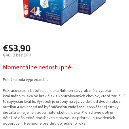
€53,90
€48,13 bez DPH
Jednotková
Momentálne nedostupné
cena:
Položka bola vypredaná…
Pokračovacie a batoľacie mlieka Nutrilon sú vyrábané z vysoko
kvalitného mlieka od kravičiek z kontrolovaných chovov, ktoré zaručujú
tú najvyššiu kvalitu. Výrobok je určený na výživu detí od dvoch rokov.
Nutrilon 4 Advanced má byť súčasťou zmiešanej a vyváženej stravy
dieťaťa a nie je náhradou materského mlieka. Pre zdravie detí je
dôležité dôsledné dodržiavanie návodu na prípravu aj uvedených
odporúčaní. Nevhodné pre deti do jedného roka.