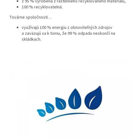
z 95 % vyrobená z rastlinného recyklovaného materiálu,
100 % recyklovatelná.
Továrne spoločnosti…
využívajú 100 % energiu z obnoviteľných zdrojov
a zaväzujú sa k tomu, že 99 % odpadu neskončí na
skládkach.