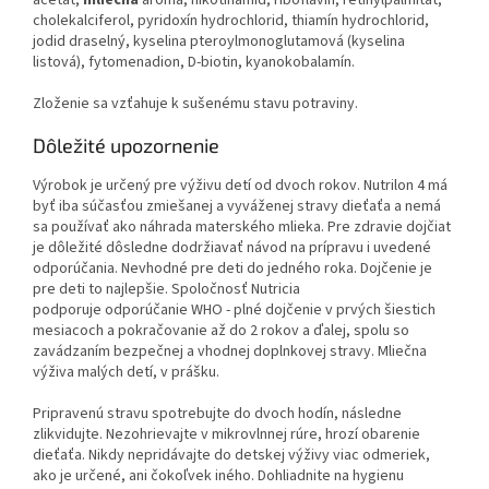
acetát,
mliečna
aróma
, nikotínamid, riboflavín, retinylpalmitát,
cholekalciferol, pyridoxín hydrochlorid, thiamín hydrochlorid,
jodid draselný, kyselina pteroylmonoglutamová (kyselina
listová), fytomenadion, D-biotin, kyanokobalamín.
Zloženie sa vzťahuje k sušenému stavu potraviny.
Dôležité upozornenie
Výrobok je určený pre výživu detí od dvoch rokov. Nutrilon 4 má
byť iba súčasťou zmiešanej a vyváženej stravy dieťaťa a nemá
sa používať ako náhrada materského mlieka. Pre zdravie dojčiat
je dôležité dôsledne dodržiavať návod na prípravu i uvedené
odporúčania. Nevhodné pre deti do jedného roka. Dojčenie je
pre deti to najlepšie. Spoločnosť Nutricia
podporuje odporúčanie WHO - plné dojčenie v prvých šiestich
mesiacoch a pokračovanie až do 2 rokov a ďalej, spolu so
zavádzaním bezpečnej a vhodnej doplnkovej stravy. Mliečna
výživa malých detí, v prášku.
Pripravenú stravu spotrebujte do dvoch hodín, následne
zlikvidujte. Nezohrievajte v mikrovlnnej rúre, hrozí obarenie
dieťaťa. Nikdy nepridávajte do detskej výživy viac odmeriek,
ako je určené, ani čokoľvek iného. Dohliadnite na hygienu