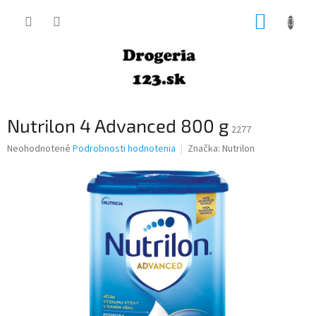
Prejsť
NÁKUP
na
obsah
KOŠÍK
Nutrilon 4 Advanced 800 g
2277
Priemerné
Neohodnotené
Podrobnosti hodnotenia
Značka:
Nutrilon
hodnotenie
produktu
je
0,0
z
5
hviezdičiek.