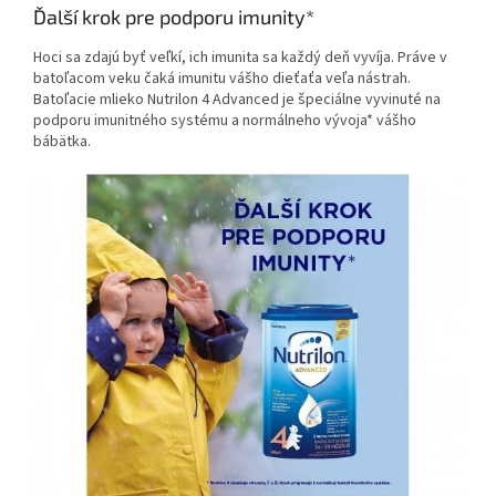
Ďalší krok pre podporu imunity*
Hoci sa zdajú byť veľkí, ich imunita sa každý deň vyvíja. Práve v
batoľacom veku čaká imunitu vášho dieťaťa veľa nástrah.
Batoľacie mlieko Nutrilon 4 Advanced je špeciálne vyvinuté na
podporu imunitného systému a normálneho vývoja* vášho
bábätka.