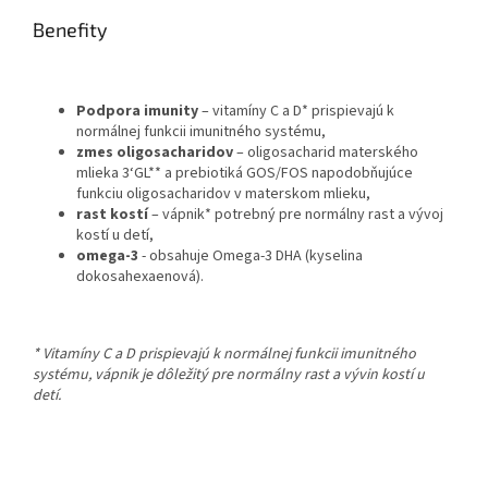
Benefity
Podpora imunity
– vitamíny C a D* prispievajú k
normálnej funkcii imunitného systému,
zmes oligosacharidov
– oligosacharid materského
mlieka 3‘GL** a prebiotiká GOS/FOS napodobňujúce
funkciu oligosacharidov v materskom mlieku,
rast kostí
– vápnik* potrebný pre normálny rast a vývoj
kostí u detí,
omega-3
- obsahuje Omega-3 DHA (kyselina
dokosahexaenová).
* Vitamíny C a D prispievajú k normálnej funkcii imunitného
systému, vápnik je dôležitý pre normálny rast a vývin kostí u
detí.