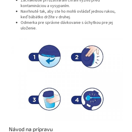
Zacvaknutie pri uzatváraní chráni výživu pred
kontamináciou a vysypaním.
Navrhnuté tak, aby ste ho mohli ovládať jednou rukou,
keď bábätko držíte v druhej.
Odmerka pre správne dávkovanie s úchytkou pre jej
uloženie.
Návod na prípravu