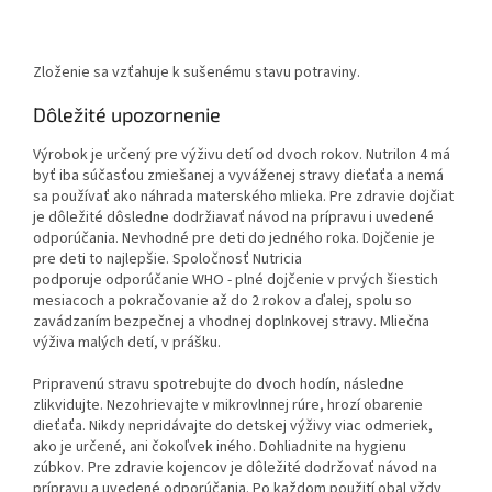
Zloženie sa vzťahuje k sušenému stavu potraviny.
Dôležité upozornenie
Výrobok je určený pre výživu detí od dvoch rokov. Nutrilon 4 má
byť iba súčasťou zmiešanej a vyváženej stravy dieťaťa a nemá
sa používať ako náhrada materského mlieka. Pre zdravie dojčiat
je dôležité dôsledne dodržiavať návod na prípravu i uvedené
odporúčania. Nevhodné pre deti do jedného roka. Dojčenie je
pre deti to najlepšie. Spoločnosť Nutricia
podporuje odporúčanie WHO - plné dojčenie v prvých šiestich
mesiacoch a pokračovanie až do 2 rokov a ďalej, spolu so
zavádzaním bezpečnej a vhodnej doplnkovej stravy. Mliečna
výživa malých detí, v prášku.
Pripravenú stravu spotrebujte do dvoch hodín, následne
zlikvidujte. Nezohrievajte v mikrovlnnej rúre, hrozí obarenie
dieťaťa. Nikdy nepridávajte do detskej výživy viac odmeriek,
ako je určené, ani čokoľvek iného. Dohliadnite na hygienu
zúbkov. Pre zdravie kojencov je dôležité dodržovať návod na
prípravu a uvedené odporúčania. Po každom použití obal vždy