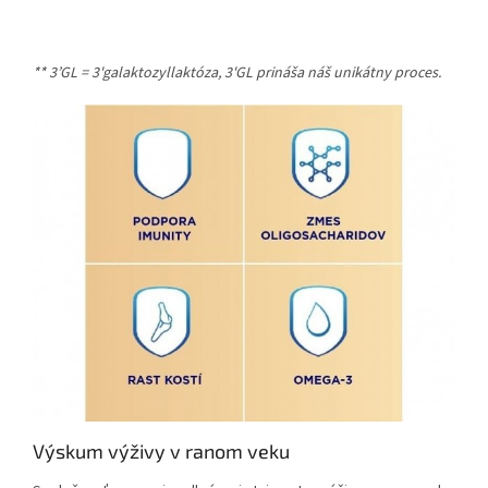
** 3’GL = 3'galaktozyllaktóza, 3'GL prináša náš unikátny proces.
Výskum výživy v ranom veku