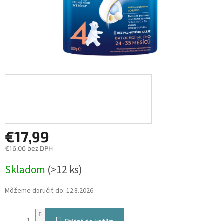
€17,99
€16,06 bez DPH
Jednotková
Skladom
(>12 ks)
cena:
Môžeme doručiť do:
12.8.2026
Pridať do košíka