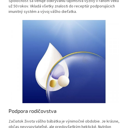
Spoločnosť sa venuje odkrývaniu tajomstva výživy v ranom veku
už 50 rokov. Vkladá všetky znalosti do receptúr podporujúcich
imunitný systém a vývoj vášho dieťatka.
Podpora rodičovstva
Začiatok života vášho bábätka je výnimočné obdobie. Je krásne,
občas nevyspytateľné, ale predovšetkým hektické. Nutrilon