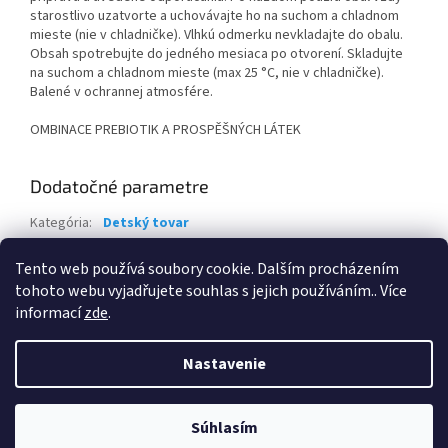
starostlivo uzatvorte a uchovávajte ho na suchom a chladnom
mieste (nie v chladničke). Vlhkú odmerku nevkladajte do obalu.
Obsah spotrebujte do jedného mesiaca po otvorení. Skladujte
na suchom a chladnom mieste (max 25 °C, nie v chladničke).
Balené v ochrannej atmosfére.
OMBINACE PREBIOTIK A PROSPĚŠNÝCH LÁTEK
Dodatočné parametre
Kategória
:
Detský tovar
Hmotnosť
:
1 kg
Tento web používá soubory cookie. Dalším procházením
EAN
:
8590340111280
tohoto webu vyjadřujete souhlas s jejich používáním.. Více
informací
zde
.
Z
á
Nastavenie
Vytvoril Shoptet
p
ä
t
Súhlasím
Copyright 2026
DROGERIA123.SK
. Všetky práva vyhradené.
i