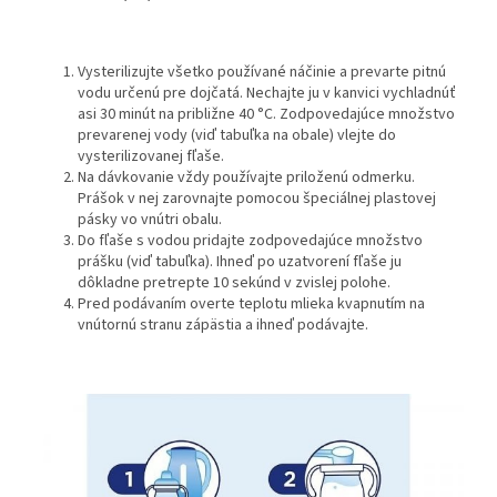
Vysterilizujte všetko používané náčinie a prevarte pitnú
vodu určenú pre dojčatá. Nechajte ju v kanvici vychladnúť
asi 30 minút na približne 40 °C. Zodpovedajúce množstvo
prevarenej vody (viď tabuľka na obale) vlejte do
vysterilizovanej fľaše.
Na dávkovanie vždy používajte priloženú odmerku.
Prášok v nej zarovnajte pomocou špeciálnej plastovej
pásky vo vnútri obalu.
Do fľaše s vodou pridajte zodpovedajúce množstvo
prášku (viď tabuľka). Ihneď po uzatvorení fľaše ju
dôkladne pretrepte 10 sekúnd v zvislej polohe.
Pred podávaním overte teplotu mlieka kvapnutím na
vnútornú stranu zápästia a ihneď podávajte.