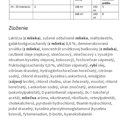
Zloženie
Laktóza (
z mlieka
), sušené odtučnené
mlieko
, maltodextrín,
galaktooligosacharidy (
z mlieka
) 8,6 %, demineralizovaná
srvátka (
z mlieka
), koncentrát srvátkovej bielkoviny (
z mlieka
),
rastlinné oleje (repkový, slnečnicový, slnečnicový s vysokým
obsahom kyseliny olejovej, kokosový), fosforečnan vápenatý,
fruktooligosacharidy 0,6 %, uhličitan vápenatý,
rybí
olej,
citrónan draselný, hydrogénfosforečnan horečnatý, citrónan
sodný, chlorid draselný, kyselina L-askorbová, emulgátor
(
sójový
lecitín), chlorid cholínu, síran železnatý, inositol, chlorid
horečnatý, L-askorban sodný, síran zinočnatý, antioxidant
(askorbylpalmitát), D-pantothenát vápenatý, DL-?-tokoferyl
acetát,
mliečna
aróma
, nikotínamid, riboflavín, retinylpalmitát,
cholekalciferol, pyridoxín hydrochlorid, thiamín hydrochlorid,
jodid draselný, kyselina pteroylmonoglutamová (kyselina
listová), fytomenadion, D-biotín, kyanokobalamín.