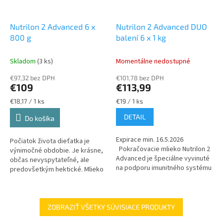
Nutrilon 2 Advanced 6 x
Nutrilon 2 Advanced DUO
800 g
balení 6 x 1 kg
Skladom
(3 ks)
Momentálne nedostupné
€97,32 bez DPH
€101,78 bez DPH
€109
€113,99
Jednotková
Jednotková
€18,17 / 1 ks
€19 / 1 ks
cena:
cena:
DETAIL
Do košíka
Expirace min. 16.5.2026
Počiatok života dieťatka je
Pokračovacie mlieko Nutrilon 2
výnimočné obdobie. Je krásne,
Advanced je špeciálne vyvinuté
občas nevyspytateľné, ale
na podporu imunitného systému
predovšetkým hektické. Mlieko
a normálneho vývoja bábätka.
od mamičky je pre imunitu
Patentovaná...
bábätka to najlepšie.
Pokračovacie...
ZOBRAZIŤ VŠETKY SÚVISIACE PRODUKTY