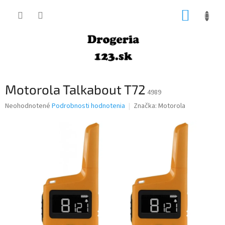
Prejsť
NÁKUP
na
obsah
KOŠÍK
Motorola Talkabout T72
4989
Priemerné
Neohodnotené
Podrobnosti hodnotenia
Značka:
Motorola
hodnotenie
produktu
je
0,0
z
5
hviezdičiek.