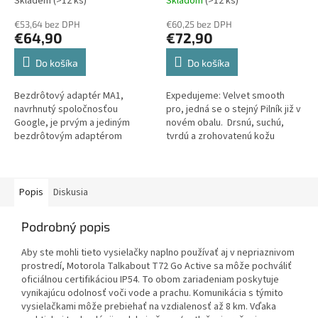
Skladem
(>12 ks)
Skladom
(>12 ks)
€53,64 bez DPH
€60,25 bez DPH
€64,90
€72,90
Do košíka
Do košíka
Bezdrôtový adaptér MA1,
Expedujeme: Velvet smooth
navrhnutý spoločnosťou
pro, jedná se o stejný Pilník již v
Google, je prvým a jediným
novém obalu. Drsnú, suchú,
bezdrôtovým adaptérom
tvrdú a zrohovatenú kožu
Android Auto na svete. Adaptér
odstránite jemne a efektívne.
využíva technológiu
Vaše chodidlá zostanú po...
premostenia licencovanou...
Popis
Diskusia
Podrobný popis
Aby ste mohli tieto vysielačky naplno používať aj v nepriaznivom
prostredí, Motorola Talkabout T72 Go Active sa môže pochváliť
oficiálnou certifikáciou IP54. To obom zariadeniam poskytuje
vynikajúcu odolnosť voči vode a prachu. Komunikácia s týmito
vysielačkami môže prebiehať na vzdialenosť až 8 km. Vďaka