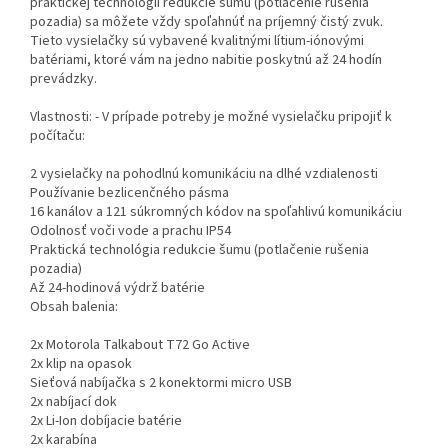
praktickej technológii redukcie šumu (potlačenie rušenia
pozadia) sa môžete vždy spoľahnúť na príjemný čistý zvuk.
Tieto vysielačky sú vybavené kvalitnými lítium-iónovými
batériami, ktoré vám na jedno nabitie poskytnú až 24 hodín
prevádzky.
Vlastnosti: - V prípade potreby je možné vysielačku pripojiť k
počítaču:
2 vysielačky na pohodlnú komunikáciu na dlhé vzdialenosti
Používanie bezlicenčného pásma
16 kanálov a 121 súkromných kódov na spoľahlivú komunikáciu
Odolnosť voči vode a prachu IP54
Praktická technológia redukcie šumu (potlačenie rušenia
pozadia)
Až 24-hodinová výdrž batérie
Obsah balenia:
2x Motorola Talkabout T72 Go Active
2x klip na opasok
Sieťová nabíjačka s 2 konektormi micro USB
2x nabíjací dok
2x Li-Ion dobíjacie batérie
2x karabína