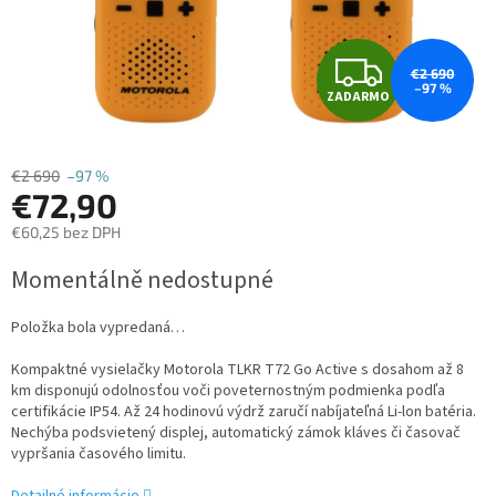
Z
€2 690
–97 %
ZADARMO
A
D
€2 690
–97 %
€72,90
A
€60,25 bez DPH
R
Jednotková
Momentálně nedostupné
cena:
M
Položka bola vypredaná…
O
Kompaktné vysielačky Motorola TLKR T72 Go Active s dosahom až 8
km disponujú odolnosťou voči poveternostným podmienka podľa
certifikácie IP54. Až 24 hodinovú výdrž zaručí nabíjateľná Li-lon batéria.
Nechýba podsvietený displej, automatický zámok kláves či časovač
vypršania časového limitu.