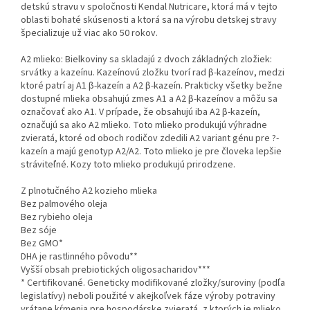
detskú stravu v spoločnosti Kendal Nutricare, ktorá má v tejto
oblasti bohaté skúsenosti a ktorá sa na výrobu detskej stravy
špecializuje už viac ako 50 rokov.
A2 mlieko: Bielkoviny sa skladajú z dvoch základných zložiek:
srvátky a kazeínu. Kazeínovú zložku tvorí rad β-kazeínov, medzi
ktoré patrí aj A1 β-kazeín a A2 β-kazeín. Prakticky všetky bežne
dostupné mlieka obsahujú zmes A1 a A2 β-kazeínov a môžu sa
označovať ako A1. V prípade, že obsahujú iba A2 β-kazeín,
označujú sa ako A2 mlieko. Toto mlieko produkujú výhradne
zvieratá, ktoré od oboch rodičov zdedili A2 variant génu pre ?-
kazeín a majú genotyp A2/A2. Toto mlieko je pre človeka lepšie
stráviteľné. Kozy toto mlieko produkujú prirodzene.
Z plnotučného A2 kozieho mlieka
Bez palmového oleja
Bez rybieho oleja
Bez sóje
Bez GMO*
DHA je rastlinného pôvodu**
Vyšší obsah prebiotických oligosacharidov***
* Certifikované. Geneticky modifikované zložky/suroviny (podľa
legislatívy) neboli použité v akejkoľvek fáze výroby potraviny
vrátane kŕmenia pre hospodárske zvieratá, z ktorých je mlieko