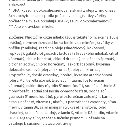
získavané.
** DHA (kyselina dokosahexaenová) získaná z oleja z mikroriasy
Schizochytrium sp. a podľa požiadaviek legislatívy všetky
počiatočné mlieka obsahujú DHA (kyselinu dokosahexaenovú).
*** Ako v kravskom mlieku.
Zloženie: Plnotučné kozie mlieko (166 g tekutého mlieka na 100 g
prášku), demineralizovaná kozia bielkovina mliečnej srvátky v
prášku (z mlieka), rastlinné oleje (slnečnicový, kokosový,
repkový), galakto-oligosach , laktóza (z kravského mlieka), citrát
vápenatý, cholín bitartrát, chlorid draselný, mliečnan vápenatý,
citronan sodný, chlorid horečnatý, askorbát sodný, kyselina
dokosahexaenová (olej z mikrorias8), olej z mikrorias , -
Tryptofán, hydroxid draselný, inositol, kyselina arachidónová
(olej z Mortierella alpina), L-izoleucín, taurín, fosforečnan
vápenatý, nukleotidy (Cytidin-5'-monofosfát, sodná soľ Uridín-5'-
monofosfát , sodná soľ Inosin -5'-monofosfátu, sodná soľ
guanozín-5'-monofosfátu), pyrofosforečnan železitý, L-karnitín,
síran zinočnatý, vitamín E, niacín, D-pantothenát vápenatý, síran
mevin, vitamín B6, síran manganatý, kyselina listová, jodid
draselný, seleničita n sodný, vitamín K, vitamín D3, biotín, vitamín
B12. Alergény sú vyznačené tučným písmom. Zloženie sa
vzťahuje k sušenému stavu potraviny.