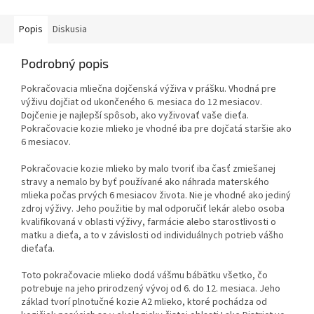
Popis
Diskusia
Podrobný popis
Pokračovacia mliečna dojčenská výživa v prášku. Vhodná pre
výživu dojčiat od ukončeného 6. mesiaca do 12 mesiacov.
Dojčenie je najlepší spôsob, ako vyživovať vaše dieťa.
Pokračovacie kozie mlieko je vhodné iba pre dojčatá staršie ako
6 mesiacov.
Pokračovacie kozie mlieko by malo tvoriť iba časť zmiešanej
stravy a nemalo by byť používané ako náhrada materského
mlieka počas prvých 6 mesiacov života. Nie je vhodné ako jediný
zdroj výživy. Jeho použitie by mal odporučiť lekár alebo osoba
kvalifikovaná v oblasti výživy, farmácie alebo starostlivosti o
matku a dieťa, a to v závislosti od individuálnych potrieb vášho
dieťaťa.
Toto pokračovacie mlieko dodá vášmu bábätku všetko, čo
potrebuje na jeho prirodzený vývoj od 6. do 12. mesiaca. Jeho
základ tvorí plnotučné kozie A2 mlieko, ktoré pochádza od