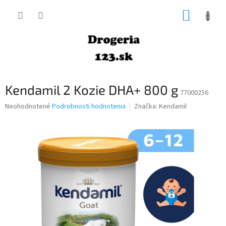
Prejsť
NÁKUP
na
obsah
KOŠÍK
Kendamil 2 Kozie DHA+ 800 g
77000256
Priemerné
Neohodnotené
Podrobnosti hodnotenia
Značka:
Kendamil
hodnotenie
produktu
je
0,0
z
5
hviezdičiek.