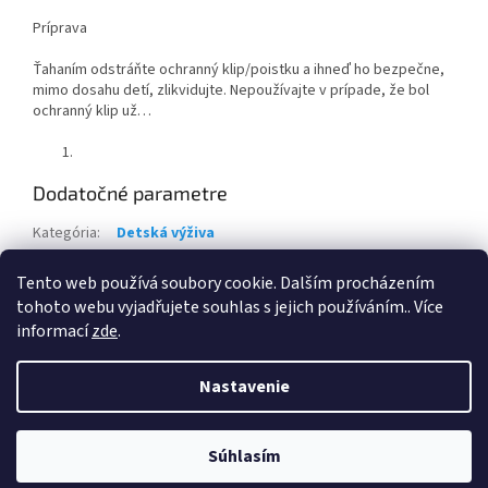
Príprava
Ťahaním odstráňte ochranný klip/poistku a ihneď ho bezpečne,
mimo dosahu detí, zlikvidujte. Nepoužívajte v prípade, že bol
ochranný klip už…
Dodatočné parametre
Kategória
:
Detská výživa
Hmotnosť
:
1 kg
Tento web používá soubory cookie. Dalším procházením
Položka bola vypredaná…
tohoto webu vyjadřujete souhlas s jejich používáním.. Více
informací
zde
.
Z
á
Nastavenie
Vytvoril Shoptet
p
ä
t
Súhlasím
Copyright 2026
DROGERIA123.SK
. Všetky práva vyhradené.
i