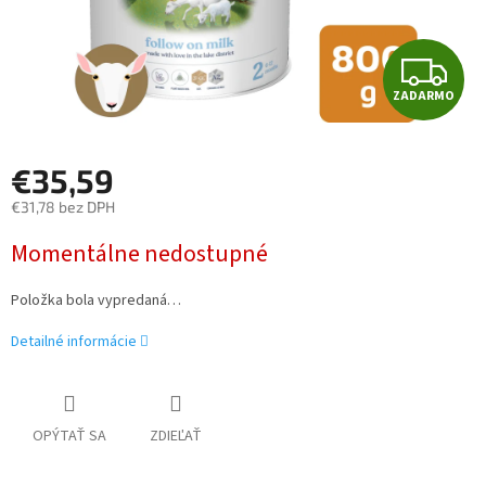
Z
ZADARMO
A
D
€35,59
A
€31,78 bez DPH
Jednotková
R
Momentálne nedostupné
cena:
M
Položka bola vypredaná…
O
Detailné informácie
OPÝTAŤ SA
ZDIEĽAŤ