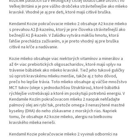
kozičiek pasúcich sa v ekologicky čistej oblasti Lake District vo
Veľkej Británii a je pre vášho drobčeka stráviteľnejšie ako mlieko
kravské. Vhodné je aj pre deti, ktoré majú citlivé bruška.
Kendamil Kozie pokračovacie mlieko 2 obsahuje A2 kozie mlieko
s prevahou A2 β-kazeínu, ktorý je pre človeka stráviteľnejší ako
bežnejší A1 β-kazeín. V žalúdku vytvára mäkšiu hmotu, ktorá
ľahšie prechádza zažívaním, a je preto vhodný aj pre bruška
citlivé na kŕče a nadúvanie.
Kozie mlieko obsahuje viac niektorých vitamínov a minerálov a
až 6× viac prebiotických oligosacharidov, ktoré majú vplyv na
trávenie bábätiek ako mlieko kravské. Tiež jeho tukové guličky
sú oproti kravskému mlieku menšie, takže aj z toho dôvod,
prečo ho lepšie trávia. Toto mlieko obsahuje aj väčšie množstvo
MCT tukov (oleje s jednoduchšou štruktúrou), ktoré bábätká
rýchlejšie vstrebávajú a ktoré im poskytujú potrebnú energiu. V
Kendamile Kozím pokračovacom mlieku 2 naopak nehľadajte
palmový olej ani rybí tuk, pretože omega-3 nenasýtené mastné
kyseliny (DHA) do neho získavame z morských rias. Napriek
tomu, že obsahuje A2 kozie mlieko, alergiu na bielkovinu
kravského mlieka nerieši.
Kendamil Kozie pokračovacie mlieko 2 vyvinuli odborníci na