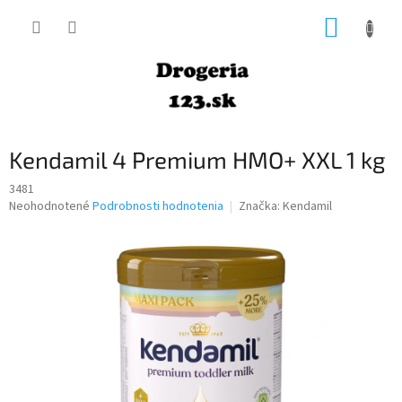
Prejsť
NÁKUP
na
obsah
KOŠÍK
Kendamil 4 Premium HMO+ XXL 1 kg
3481
Priemerné
Neohodnotené
Podrobnosti hodnotenia
Značka:
Kendamil
hodnotenie
produktu
je
0,0
z
5
hviezdičiek.