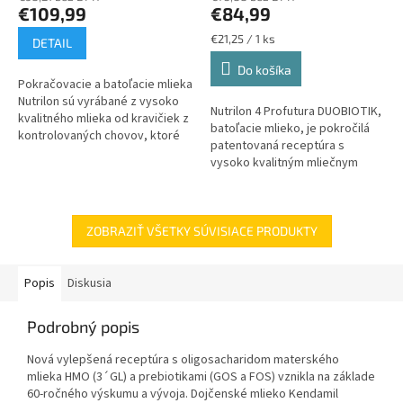
€109,99
€84,99
Jednotková
€21,25 / 1 ks
DETAIL
cena:
Do košíka
Pokračovacie a batoľacie mlieka
Nutrilon sú vyrábané z vysoko
Nutrilon 4 Profutura DUOBIOTIK,
kvalitného mlieka od kravičiek z
batoľacie mlieko, je pokročilá
kontrolovaných chovov, ktoré
patentovaná receptúra s
zaručujú tú najvyššiu kvalitu.
vysoko kvalitným mliečnym
Výrobok je určený na...
tukom, ktorý dodáva mlieku
plnú lahodnú chuť. A deťom
chutí!...
ZOBRAZIŤ VŠETKY SÚVISIACE PRODUKTY
Popis
Diskusia
Podrobný popis
Nová vylepšená receptúra s oligosacharidom materského
mlieka HMO (3´GL) a prebiotikami (GOS a FOS) vznikla na základe
60-ročného výskumu a vývoja. Dojčenské mlieko Kendamil