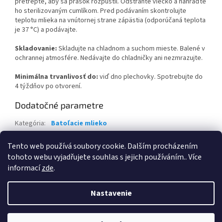
pretrepte, aby sa prášok rozpustil. Odstráňte viečko a nahraďte
ho sterilizovaným cumlíkom. Pred podávaním skontrolujte
teplotu mlieka na vnútornej strane zápästia (odporúčaná teplota
je 37 °C) a podávajte.
Skladovanie:
Skladujte na chladnom a suchom mieste. Balené v
ochrannej atmosfére. Nedávajte do chladničky ani nezmrazujte.
Minimálna trvanlivosť do:
viď dno plechovky. Spotrebujte do
4 týždňov po otvorení.
Dodatočné parametre
Kategória
:
Batoľacie mlieko
Hmotnosť
:
1 kg
Tento web používá soubory cookie. Dalším procházením
Položka bola vypredaná…
tohoto webu vyjadřujete souhlas s jejich používáním.. Více
informací
zde
.
Z
á
Nastavenie
Vytvoril Shoptet
p
ä
t