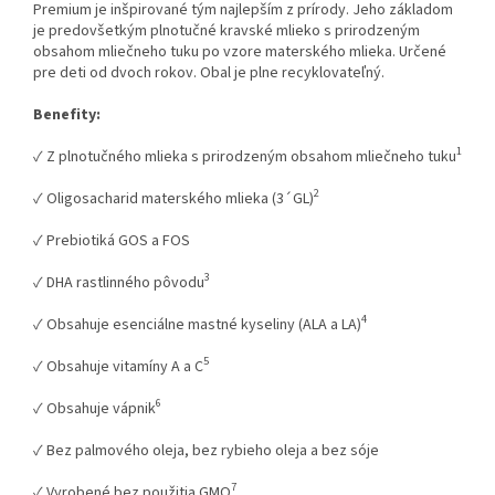
Premium je inšpirované tým najlepším z prírody. Jeho základom
je predovšetkým plnotučné kravské mlieko s prirodzeným
obsahom mliečneho tuku po vzore materského mlieka. Určené
pre deti od dvoch rokov. Obal je plne recyklovateľný.
Benefity:
1
✓ Z plnotučného mlieka s prirodzeným obsahom mliečneho tuku
2
✓ Oligosacharid materského mlieka (3´GL)
✓ Prebiotiká GOS a FOS
3
✓ DHA rastlinného pôvodu
4
✓ Obsahuje esenciálne mastné kyseliny (ALA a LA)
5
✓ Obsahuje vitamíny A a C
6
✓ Obsahuje vápnik
✓ Bez palmového oleja, bez rybieho oleja a bez sóje
7
✓ Vyrobené bez použitia GMO