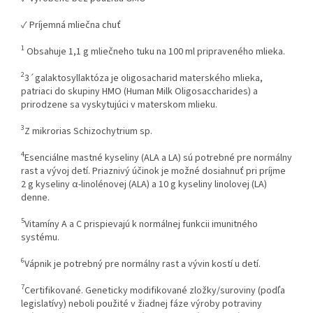
✓ Príjemná mliečna chuť
1
Obsahuje 1,1 g mliečneho tuku na 100 ml pripraveného mlieka.
2
3´galaktosyllaktóza je oligosacharid materského mlieka,
patriaci do skupiny HMO (Human Milk Oligosaccharides) a
prirodzene sa vyskytujúci v materskom mlieku.
3
Z mikrorias Schizochytrium sp.
4
Esenciálne mastné kyseliny (ALA a LA) sú potrebné pre normálny
rast a vývoj detí. Priaznivý účinok je možné dosiahnuť pri príjme
2 g kyseliny α-linolénovej (ALA) a 10 g kyseliny linolovej (LA)
denne.
5
Vitamíny A a C prispievajú k normálnej funkcii imunitného
systému.
6
Vápnik je potrebný pre normálny rast a vývin kostí u detí.
7
Certifikované. Geneticky modifikované zložky/suroviny (podľa
legislatívy) neboli použité v žiadnej fáze výroby potraviny