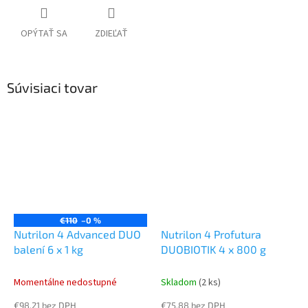
OPÝTAŤ SA
ZDIEĽAŤ
Súvisiaci tovar
€110
–0 %
Nutrilon 4 Advanced DUO
Nutrilon 4 Profutura
balení 6 x 1 kg
DUOBIOTIK 4 x 800 g
Momentálne nedostupné
Skladom
(2 ks)
€98,21 bez DPH
€75,88 bez DPH