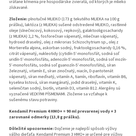
vrátane kŕmenia pre hospodárske zvieratá, od ktorých je mlieko
získavané.
Zloženie:
plnotučné MLIEKO (173 g tekutého MLIEKA na 100 g
prášku), laktóza (z MLIEKA) sušené odstredené MLIEKO, rastlinné
oleje (slnečnicový, kokosový, repkový), galaktooligosacharidy
(z MLIEKA) 2,2 %, fosforečnan vápenatý, mliečnan vápenatý,
hydroxid draselný, olej z mikrorias Schizochytrium sp., olej z
Mortierella alpina, askorban sodný, fruktooligosacharidy 0,16 %,
citrát vápenatý, nukleotidy (cytidín-5′-monofosfát, sodná soľ
uridín-5′-monofosfátu, adenozín-5′-monofosfát, sodná soľ inozín-
5′-monofosfátu, sodná soľ guanozín-5′-monofosfátu), síran
železnatý, vitamín E, síran zinočnatý, niacín, D-pantotenát
vápenatý, síran meďnatý, vitamín A, tiamín, riboflavín, vitamín B6,
kyselina listová, síran mangánatý, jodid draselný, vitamín K,
seleničitan sodný, biotín, vitamín D3, vitamín B12. Alergény sú
vyznačené VEĽKÝMI PÍSMENAMI. Zloženie sa vzťahuje k
sušenému stavu potraviny.
Kendamil Premium 4 HMO+ = 90 ml prevarenej vody + 3
zarovnané odmerky (13,8 g prášku).
Dôležité upozornenie:
Dojčenie je najlepší spôsob výživy
vášho dieťaťa. Kendamil Premium 3 HMO+ je určené pre výživu