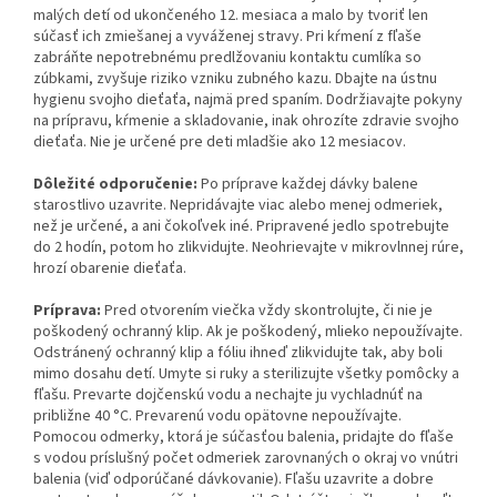
malých detí od ukončeného 12. mesiaca a malo by tvoriť len
súčasť ich zmiešanej a vyváženej stravy. Pri kŕmení z fľaše
zabráňte nepotrebnému predlžovaniu kontaktu cumlíka so
zúbkami, zvyšuje riziko vzniku zubného kazu. Dbajte na ústnu
hygienu svojho dieťaťa, najmä pred spaním. Dodržiavajte pokyny
na prípravu, kŕmenie a skladovanie, inak ohrozíte zdravie svojho
dieťaťa. Nie je určené pre deti mladšie ako 12 mesiacov.
Dôležité odporučenie:
Po príprave každej dávky balene
starostlivo uzavrite. Nepridávajte viac alebo menej odmeriek,
než je určené, a ani čokoľvek iné. Pripravené jedlo spotrebujte
do 2 hodín, potom ho zlikvidujte. Neohrievajte v mikrovlnnej rúre,
hrozí obarenie dieťaťa.
Príprava:
Pred otvorením viečka vždy skontrolujte, či nie je
poškodený ochranný klip. Ak je poškodený, mlieko nepoužívajte.
Odstránený ochranný klip a fóliu ihneď zlikvidujte tak, aby boli
mimo dosahu detí. Umyte si ruky a sterilizujte všetky pomôcky a
fľašu. Prevarte dojčenskú vodu a nechajte ju vychladnúť na
približne 40 °C. Prevarenú vodu opätovne nepoužívajte.
Pomocou odmerky, ktorá je súčasťou balenia, pridajte do fľaše
s vodou príslušný počet odmeriek zarovnaných o okraj vo vnútri
balenia (viď odporúčané dávkovanie). Fľašu uzavrite a dobre