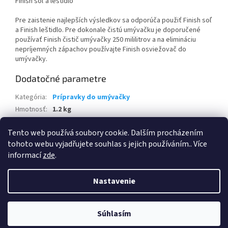
Finish soľ a leštidlo
Pre zaistenie najlepších výsledkov sa odporúča použiť Finish soľ
a Finish leštidlo. Pre dokonale čistú umývačku je doporučené
používať Finish čistič umývačky 250 mililitrov a na elimináciu
nepríjemných zápachov používajte Finish osviežovač do
umývačky.
Dodatočné parametre
Kategória
:
Prípravky do umývačky
Hmotnosť
:
1.2 kg
EAN
:
5908252004935
Tento web používá soubory cookie. Dalším procházením
Položka bola vypredaná…
tohoto webu vyjadřujete souhlas s jejich používáním.. Více
informací
zde
.
Z
á
Nastavenie
Vytvoril Shoptet
p
ä
t
Súhlasím
Copyright 2026
DROGERIA123.SK
. Všetky práva vyhradené.
i