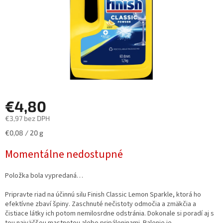
€4,80
€3,97 bez DPH
Jednotková
€0,08 / 20 g
cena:
Momentálne nedostupné
Položka bola vypredaná…
Pripravte riad na účinnú silu Finish Classic Lemon Sparkle, ktorá ho
efektívne zbaví špiny. Zaschnuté nečistoty odmočia a zmäkčia a
čistiace látky ich potom nemilosrdne odstránia. Dokonale si poradí aj s