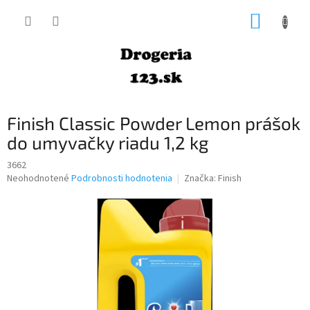
Prejsť
NÁKUP
na
obsah
KOŠÍK
Finish Classic Powder Lemon prášok
do umyvačky riadu 1,2 kg
3662
Priemerné
Neohodnotené
Podrobnosti hodnotenia
Značka:
Finish
hodnotenie
produktu
je
0,0
z
5
hviezdičiek.