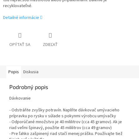
tou najväčšou mastnotou alebo pripáleninami. Balenie je
recyklovateľné.
Detailné informácie
OPÝTAŤ SA
ZDIEĽAŤ
Popis
Diskusia
Podrobný popis
Dávkovanie
- Odstráňte zvyšky potravín. Naplňte dávkovač umývacieho
prípravku po rysku v súlade s pokynmi výrobcu umývačky
- Odporúčané množstvo je 40 mililitrov (cca 45 gramov). Ak je
riad veľmi špinavý, použite 45 mililitrov (cca 49 gramov)
- Pre ľahko zašpinený riad stačí menej prášku. Používajte tiež