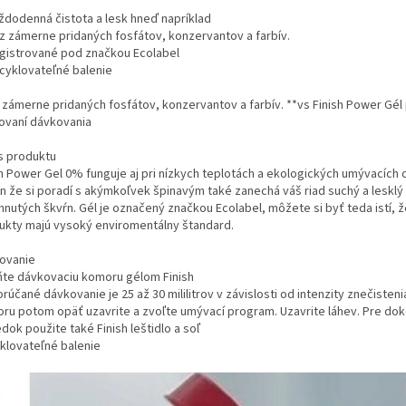
aždodenná čistota a lesk hneď napríklad
ez zámerne pridaných fosfátov, konzervantov a farbív.
egistrované pod značkou Ecolabel
ecyklovateľné balenie
zámerne pridaných fosfátov, konzervantov a farbív. **vs Finish Power Gél ​​
ovaní dávkovania
s produktu
sh Power Gel 0% funguje aj pri nízkych teplotách a ekologických umývacích 
en že si poradí s akýmkoľvek špinavým také zanechá váš riad suchý a lesklý
nutých škvŕn. Gél je označený značkou Ecolabel, môžete si byť teda istí, ž
ukty majú vysoký enviromentálny štandard.
ovanie
ňte dávkovaciu komoru gélom Finish
účané dávkovanie je 25 až 30 mililitrov v závislosti od intenzity znečisteni
ru potom opäť uzavrite a zvoľte umývací program. Uzavrite láhev. Pre dok
dok použite také Finish leštidlo a soľ
klovateľné balenie