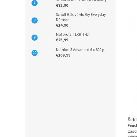
Scholl Velvet Smooth Wet&Dry
€72,90
Scholl Gélové vložky Everyday
Dámske
€14,90
Motorola TLKR T42
€25,99
Nutrilon 5 Advanced 6 x 800 g
€109,99
Šetr
Fini
zasc