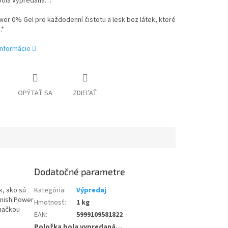
bola vypredaná…
wer 0% Gel pro každodenní čistotu a lesk bez látek, které
.*
informácie
OPÝTAŤ SA
ZDIEĽAŤ
Dodatočné parametre
k, ako sú
Kategória
:
Výpredaj
inish Power
Hmotnosť
:
1 kg
značkou
EAN
:
5999109581822
Položka bola vypredaná…