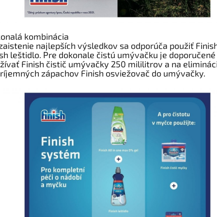
onalá kombinácia
zaistenie najlepších výsledkov sa odporúča použiť Finish
ish leštidlo. Pre dokonale čistú umývačku je doporučené
žívať Finish čistič umývačky 250 mililitrov a na eliminác
ríjemných zápachov Finish osviežovač do umývačky.