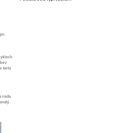
pri
cykloch.
 bez
e tieto
a riadu
onalý