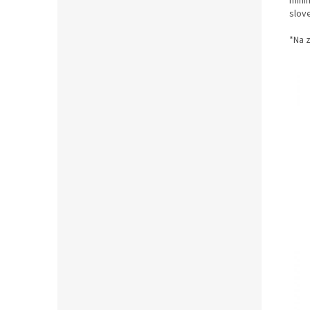
mini
slov
*Na 