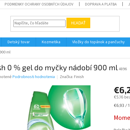
PODMIENKY OCHRANY OSOBNÝCH ÚDAJOV
DOPRAVA A PLATBA
HĽADAŤ
Detský tovar
Kozmetika
Vložky do topánok a pančuchy
900 ml
sh 0 % gel do myčky nádobí 900 ml
4896
né
notené
Podrobnosti hodnotenia
Značka:
Finish
nie
€6,
u
€5,16 be
Jednotk
€6,93 / 1 
cena:
iek.
Momen