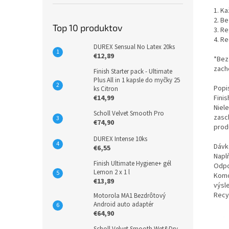
1. K
2. B
Top 10 produktov
3. R
4. R
DUREX Sensual No Latex 20ks
€12,89
*Bez 
zach
Finish Starter pack - Ultimate
Plus All in 1 kapsle do myčky 25
Popi
ks Citron
€14,99
Fini
Niel
Scholl Velvet Smooth Pro
zasch
€74,90
prod
DUREX Intense 10ks
Dávk
€6,55
Napl
Finish Ultimate Hygiene+ gél
Odpor
Lemon 2 x 1 l
Komo
€13,89
výsle
Recy
Motorola MA1 Bezdrôtový
Android auto adaptér
€64,90