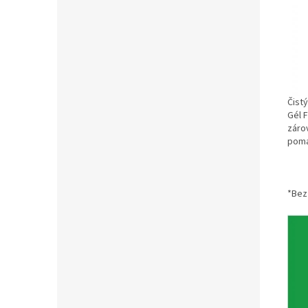
Čist
Gél F
záro
pomá
*Bez