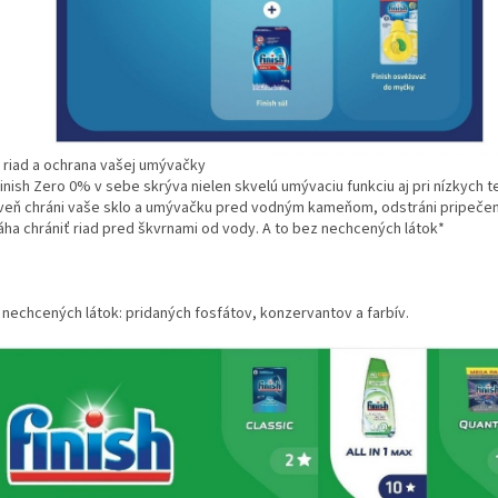
ý riad a ochrana vašej umývačky
inish Zero 0% v sebe skrýva nielen skvelú umývaciu funkciu aj pri nízkych t
veň chráni vaše sklo a umývačku pred vodným kameňom, odstráni pripečen
ha chrániť riad pred škvrnami od vody. A to bez nechcených látok*
 nechcených látok: pridaných fosfátov, konzervantov a farbív.