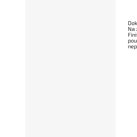
Dok
Na 
Fin
pou
nep