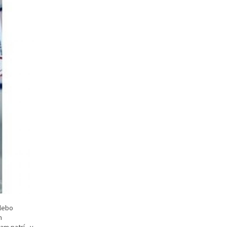
alebo
m