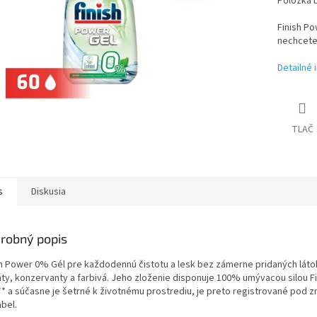
Položka 
Finish Po
nechcete
Detailné 
TLAČ
s
Diskusia
robný popis
sh Power 0% Gél pre každodennú čistotu a lesk bez zámerne pridaných láto
áty, konzervanty a farbivá. Jeho zloženie disponuje 100% umývacou silou F
** a súčasne je šetrné k životnému prostrediu, je preto registrované pod 
bel.