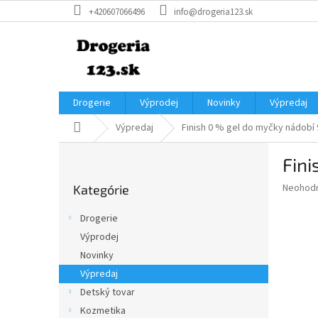
Prejsť
+420607066496
info@drogeria123.sk
na
obsah
Drogerie
Výprodej
Novinky
Výpredaj
Domov
Výpredaj
Finish 0 % gel do myčky nádobí 
B
Fini
o
Preskočiť
č
Priemer
Neohod
Kategórie
kategórie
n
hodnote
ý
produkt
Drogerie
p
je
Výprodej
0,0
a
z
Novinky
n
5
e
Výpredaj
hviezdič
l
Detský tovar
Kozmetika