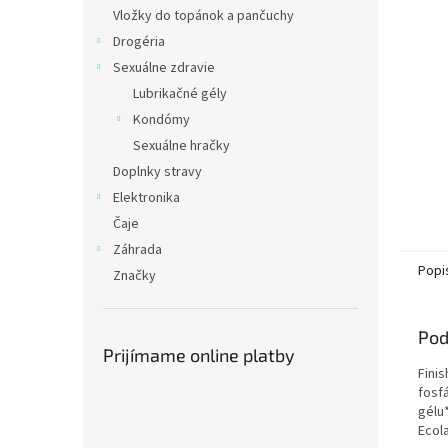
Vložky do topánok a pančuchy
Drogéria
Sexuálne zdravie
Lubrikačné gély
Kondómy
Sexuálne hračky
Doplnky stravy
Elektronika
Čaje
Záhrada
Popi
Značky
Pod
Prijímame online platby
Fini
fosf
gélu
Ecola