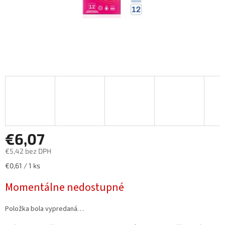
€6,07
€5,42 bez DPH
Jednotková
€0,61 / 1 ks
cena:
Momentálne nedostupné
Položka bola vypredaná…