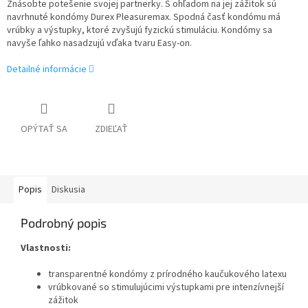
Znásobte potešenie svojej partnerky. S ohľadom na jej zážitok sú
navrhnuté kondómy Durex Pleasuremax. Spodná časť kondómu má
vrúbky a výstupky, ktoré zvyšujú fyzickú stimuláciu. Kondómy sa
navyše ľahko nasadzujú vďaka tvaru Easy-on.
Detailné informácie
OPÝTAŤ SA
ZDIEĽAŤ
Popis
Diskusia
Podrobný popis
Vlastnosti:
transparentné kondómy z prírodného kaučukového latexu
vrúbkované so stimulujúcimi výstupkami pre intenzívnejší
zážitok