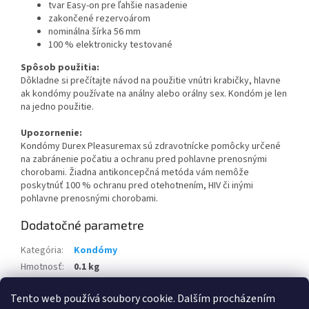
tvar Easy-on pre ľahšie nasadenie
zakončené rezervoárom
nominálna šírka 56 mm
100 % elektronicky testované
Spôsob použitia:
Dôkladne si prečítajte návod na použitie vnútri krabičky, hlavne
ak kondómy používate na análny alebo orálny sex. Kondóm je len
na jedno použitie.
Upozornenie:
Kondómy Durex Pleasuremax sú zdravotnícke pomôcky určené
na zabránenie počatiu a ochranu pred pohlavne prenosnými
chorobami. Žiadna antikoncepčná metóda vám nemôže
poskytnúť 100 % ochranu pred otehotnením, HIV či inými
pohlavne prenosnými chorobami.
Dodatočné parametre
Kategória
:
Kondómy
Hmotnosť
:
0.1 kg
EAN
:
5038483193051
Tento web používá soubory cookie. Dalším procházením
Položka bola vypredaná…