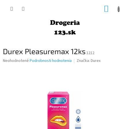
Prejsť
NÁKUP
na
obsah
KOŠÍK
Durex Pleasuremax 12ks
1212
Priemerné
Neohodnotené
Podrobnosti hodnotenia
Značka:
Durex
hodnotenie
produktu
je
0,0
z
5
hviezdičiek.