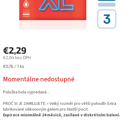
€2,29
€2,04 bez DPH
Jednotková
€0,76 / 1 ks
cena:
Momentálne nedostupné
Položka bola vypredaná…
PROČ SI JE ZAMILUJETE: • Velký rozměr pro větší pohodlí• Extra
lubrikované silikonovým gelem pro hladší pocit.
Expirace minimálně 24 měsíců, zasílané v diskrétním balení.