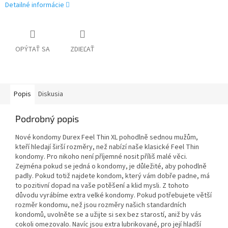
Detailné informácie
OPÝTAŤ SA
ZDIEĽAŤ
Popis
Diskusia
Podrobný popis
Nové kondomy Durex Feel Thin XL pohodlně sednou mužům,
kteří hledají širší rozměry, než nabízí naše klasické Feel Thin
kondomy. Pro nikoho není příjemné nosit příliš malé věci.
Zejména pokud se jedná o kondomy, je důležité, aby pohodlně
padly. Pokud totiž najdete kondom, který vám dobře padne, má
to pozitivní dopad na vaše potěšení a klid mysli. Z tohoto
důvodu vyrábíme extra velké kondomy. Pokud potřebujete větší
rozměr kondomu, než jsou rozměry našich standardních
kondomů, uvolněte se a užijte si sex bez starostí, aniž by vás
cokoli omezovalo. Navíc jsou extra lubrikované, pro její hladší