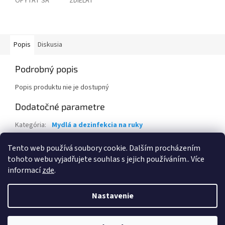
OPÝTAŤ SA
ZDIEĽAŤ
Popis
Diskusia
Podrobný popis
Popis produktu nie je dostupný
Dodatočné parametre
Kategória
:
Mydlá a dezinfekcia na ruky
Hmotnosť
:
0.1 kg
Tento web používá soubory cookie. Dalším procházením
Položka bola vypredaná…
tohoto webu vyjadřujete souhlas s jejich používáním.. Více
informací
zde
.
Z
á
Nastavenie
Vytvoril Shoptet
p
ä
t