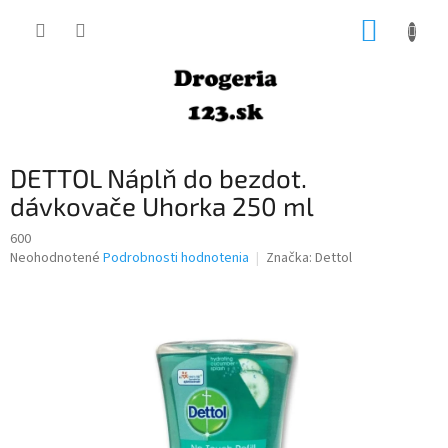
Prejsť
NÁKUP
na
obsah
KOŠÍK
DETTOL Náplň do bezdot.
dávkovače Uhorka 250 ml
600
Priemerné
Neohodnotené
Podrobnosti hodnotenia
Značka:
Dettol
hodnotenie
produktu
je
0,0
z
5
hviezdičiek.