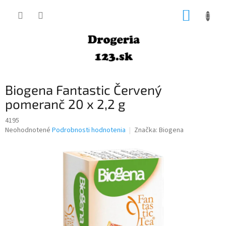
Prejsť
NÁKUP
na
obsah
KOŠÍK
Biogena Fantastic Červený
pomeranč 20 x 2,2 g
4195
Priemerné
Neohodnotené
Podrobnosti hodnotenia
Značka:
Biogena
hodnotenie
produktu
je
0,0
z
5
hviezdičiek.