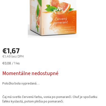
€1,67
€1,49 bez DPH
Jednotková
€0,08 / 1 ks
cena:
Momentálne nedostupné
Položka bola vypredaná…
Čaj má svetlo červenú farbu, vonia po pomaranči. Chuť je spočiatku
ľahko kyslastá, potom plnšia po pomaranči.