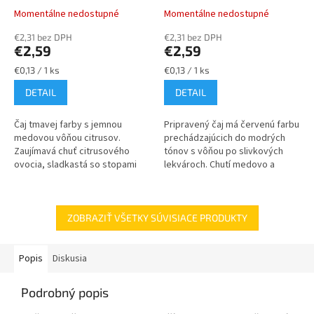
Momentálne nedostupné
Momentálne nedostupné
€2,31 bez DPH
€2,31 bez DPH
€2,59
€2,59
Jednotková
Jednotková
€0,13 / 1 ks
€0,13 / 1 ks
cena:
cena:
DETAIL
DETAIL
Čaj tmavej farby s jemnou
Pripravený čaj má červenú farbu
medovou vôňou citrusov.
prechádzajúcich do modrých
Zaujímavá chuť citrusového
tónov s vôňou po slivkových
ovocia, sladkastá so stopami
lekvároch. Chutí medovo a
sladkého drievka. Čaj je
lekvárovo, s tónmi korenia a
zaujímavou zmesou ovocia a
slivky. Okrem extraktov z
bylín ako je...
plodov...
ZOBRAZIŤ VŠETKY SÚVISIACE PRODUKTY
Popis
Diskusia
Podrobný popis