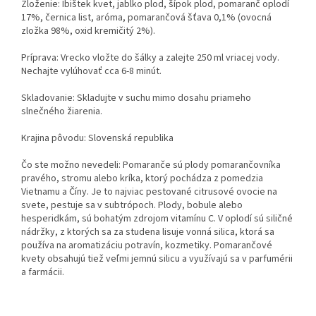
Zloženie: Ibištek kvet, jablko plod, šípok plod, pomaranč oplodí
17%, černica list, aróma, pomarančová šťava 0,1% (ovocná
zložka 98%, oxid kremičitý 2%).
Príprava: Vrecko vložte do šálky a zalejte 250 ml vriacej vody.
Nechajte vylúhovať cca 6-8 minút.
Skladovanie: Skladujte v suchu mimo dosahu priameho
slnečného žiarenia.
Krajina pôvodu: Slovenská republika
Čo ste možno nevedeli: Pomaranče sú plody pomarančovníka
pravého, stromu alebo kríka, ktorý pochádza z pomedzia
Vietnamu a Číny. Je to najviac pestované citrusové ovocie na
svete, pestuje sa v subtrópoch. Plody, bobule alebo
hesperidkám, sú bohatým zdrojom vitamínu C. V oplodí sú siličné
nádržky, z ktorých sa za studena lisuje vonná silica, ktorá sa
používa na aromatizáciu potravín, kozmetiky. Pomarančové
kvety obsahujú tiež veľmi jemnú silicu a využívajú sa v parfumérii
a farmácii.