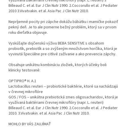
využívaná baktériami črevnej mikroflóry (napr. L. reuteri) 3
Billeaud C. et al. Eur J Clin Nutr 1990. 2.Coccorullo et al. J Pediater
2010 3.Vivatvakin. et al. Asia Pac J Clin Nutr 2010.
Nepríjemné pocity pri zápche dokážu bábätku i mamičke pokaziť
pekný deň. Je to ale pomerne bežný problém, ktorý sa v prvom
roku dieťatka objavuje.
Vyskúšajte dojčenskú výživu BEBA SENSITIVE s obsahom
probiotík, prebiotík a so zvýšeným množstvom horčíka, ktorá je
vyvinutá špeciálne pre citlivé zažívanie a ako prevencia zápchy.
Obsahuje unikátnu kombináciu zložiek, ktorých účinky boli
klinicky testované:
OPTIPRO® H. A.1
Lactobacillus reuteri – probiotické baktérie, ktoré sa nachádzajú
v črevnej mikroflóre
GOS / FOS – unikátna prebiotická zmes oligosacharidov, ktorá je
využívaná baktériami črevnej mikroflóry (napr. L. reuteri)
Billeaud C. et al. Eur J Clin Nutr 1990. 2.Coccorullo et al. J Pediater
2010. 3.Vivatvakin. et al. Asia Pac J Clin Nutr 2010.
MOHLO BY VÁS ZAUJÍMAŤ