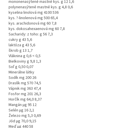
mononenasýtené mastné kys. g 12 1,6
polynenasýtené mastné kys. g 4,8 0,6
kyselina linolová mg 4100 536
kys. ?-linolenová mg 500 65,4
kys. arachidonová mg 60 7,8
kys. dokosahexaenová mg 60 7,8
Sacharidy: z toho: g 56 7,3
cukry g 43 5,6
laktóza g 43 5,6
škrob g 13 1,7
Vláknina g 0,6 < 0,5
Bielkoviny g 9,8 1,3
Soľ g 0,50 0,07
Minerálne látky
Sodík mg 200 26
Draslík mg 570 74,5
Vápnik mg 363 47,4
Fosfor mg 201 26,3
Horčík mg 64,0 8,37
Mangán µg 95 12
Selén µg 16 2,1
Železo mg 5,3 0,69
Jód µg 70,0 9,15
Meď µg 440 58