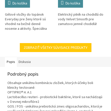
Do košíka
Do košíka
Gélové vložky do topánok
Elektrický pilník na chodidlá do
Everyday pre ženy ktoré sú
vody Velvet Smooth pre
vhodné na bežné denné
zamatovo jemné chodidlá!
nosenie a aktivity. Špeciálna
technológia GelActive tlmí
nárazy vznikajúce pri chôdzi a
znižuje...
ZOBRAZIŤ VŠETKY SÚVISIACE PRODUKTY
Popis
Diskusia
Podrobný popis
Obsahuje unikátnu kombináciu zložiek, ktorých účinky boli
klinicky testované:
OPTIPRO® H. A.1
Lactobacillus reuteri - probiotické baktérie, ktoré sa nachádzajú
v črevnej mikroflóre2
GOS / FOS - unikátna prebiotická zmes oligosacharidov, ktorá je