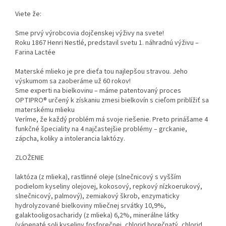
Viete že:
Sme prvý výrobcovia dojčenskej výživy na svete!
Roku 1867 Henri Nestlé, predstavil svetu 1. náhradnú výživu –
Farina Lactée
Materské mlieko je pre dieťa tou najlepšou stravou. Jeho
výskumom sa zaoberáme už 60 rokov!
Sme experti na bielkovinu – máme patentovaný proces
OPTIPRO® určený k získaniu zmesi bielkovín s cieľom priblížiť sa
materskému mlieku
Veríme, že každý problém má svoje riešenie. Preto prinášame 4
funkčné špeciality na 4 najčastejšie problémy – grckanie,
zápcha, koliky a intolerancia laktózy.
ZLOŽENIE
laktóza (z mlieka), rastlinné oleje (slnečnicový s vyšším
podielom kyseliny olejovej, kokosový, repkový nízkoerukový,
slnečnicový, palmový), zemiakový škrob, enzymaticky
hydrolyzované bielkoviny mliečnej srvátky 10,9%,
galaktooligosacharidy (z mlieka) 6,2%, minerálne látky
(vápenaté soli kyseliny fosforečnej, chlorid horečnatý, chlorid