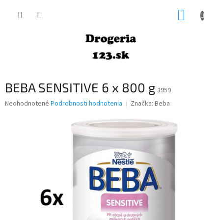
Prejsť
NÁKUP
na
obsah
KOŠÍK
BEBA SENSITIVE 6 x 800 g
3959
Priemerné
Neohodnotené
Podrobnosti hodnotenia
Značka:
Beba
hodnotenie
produktu
je
0,0
z
5
hviezdičiek.