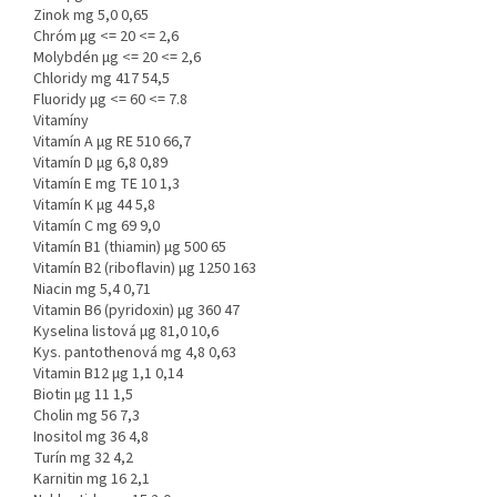
Zinok mg 5,0 0,65
Chróm µg <= 20 <= 2,6
Molybdén µg <= 20 <= 2,6
Chloridy mg 417 54,5
Fluoridy µg <= 60 <= 7.8
Vitamíny
Vitamín A µg RE 510 66,7
Vitamín D µg 6,8 0,89
Vitamín E mg TE 10 1,3
Vitamín K µg 44 5,8
Vitamín C mg 69 9,0
Vitamín B1 (thiamin) µg 500 65
Vitamín B2 (riboflavin) µg 1250 163
Niacin mg 5,4 0,71
Vitamin B6 (pyridoxin) µg 360 47
Kyselina listová µg 81,0 10,6
Kys. pantothenová mg 4,8 0,63
Vitamin B12 µg 1,1 0,14
Biotin µg 11 1,5
Cholin mg 56 7,3
Inositol mg 36 4,8
Turín mg 32 4,2
Karnitin mg 16 2,1