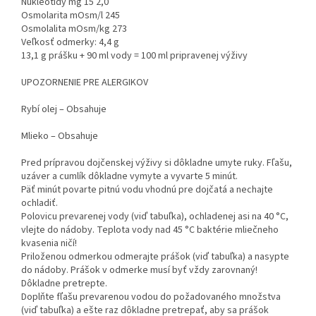
Nukleotidy mg 15 2,0
Osmolarita mOsm/l 245
Osmolalita mOsm/kg 273
Veľkosť odmerky: 4,4 g
13,1 g prášku + 90 ml vody = 100 ml pripravenej výživy
UPOZORNENIE PRE ALERGIKOV
Rybí olej – Obsahuje
Mlieko – Obsahuje
Pred prípravou dojčenskej výživy si dôkladne umyte ruky. Fľašu,
uzáver a cumlík dôkladne vymyte a vyvarte 5 minút.
Päť minút povarte pitnú vodu vhodnú pre dojčatá a nechajte
ochladiť.
Polovicu prevarenej vody (viď tabuľka), ochladenej asi na 40 °C,
vlejte do nádoby. Teplota vody nad 45 °C baktérie mliečneho
kvasenia ničí!
Priloženou odmerkou odmerajte prášok (viď tabuľka) a nasypte
do nádoby. Prášok v odmerke musí byť vždy zarovnaný!
Dôkladne pretrepte.
Doplňte fľašu prevarenou vodou do požadovaného množstva
(viď tabuľka) a ešte raz dôkladne pretrepať, aby sa prášok