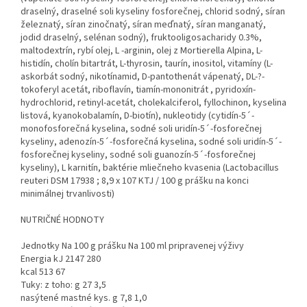
draselný, draselné soli kyseliny fosforečnej, chlorid sodný, síran
železnatý, síran zinočnatý, síran meďnatý, síran manganatý,
jodid draselný, selénan sodný), fruktooligosacharidy 0.3%,
maltodextrín, rybí olej, L -arginin, olej z Mortierella Alpina, L-
histidín, cholín bitartrát, L-thyrosin, taurín, inositol, vitamíny (L-
askorbát sodný, nikotínamid, D-pantothenát vápenatý, DL-?-
tokoferyl acetát, riboflavín, tiamín-mononitrát , pyridoxín-
hydrochlorid, retinyl-acetát, cholekalciferol, fyllochinon, kyselina
listová, kyanokobalamín, D-biotín), nukleotidy (cytidín-5´-
monofosforečná kyselina, sodné soli uridín-5´-fosforečnej
kyseliny, adenozín-5´-fosforečná kyselina, sodné soli uridín-5´-
fosforečnej kyseliny, sodné soli guanozín-5´-fosforečnej
kyseliny), L karnitín, baktérie mliečneho kvasenia (Lactobacillus
reuteri DSM 17938 ; 8,9 x 107 KTJ / 100 g prášku na konci
minimálnej trvanlivosti)
NUTRIČNÉ HODNOTY
Jednotky Na 100 g prášku Na 100 ml pripravenej výživy
Energia kJ 2147 280
kcal 513 67
Tuky: z toho: g 27 3,5
nasýtené mastné kys. g 7,8 1,0