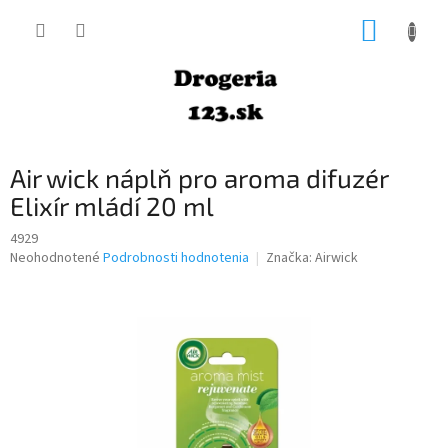
Prejsť
NÁKUP
na
obsah
KOŠÍK
Air wick náplň pro aroma difuzér
Elixír mládí 20 ml
4929
Priemerné
Neohodnotené
Podrobnosti hodnotenia
Značka:
Airwick
hodnotenie
produktu
je
0,0
z
5
hviezdičiek.