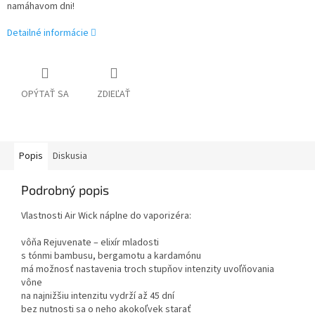
namáhavom dni!
Detailné informácie
OPÝTAŤ SA
ZDIEĽAŤ
Popis
Diskusia
Podrobný popis
Vlastnosti Air Wick náplne do vaporizéra:
vôňa Rejuvenate – elixír mladosti
s tónmi bambusu, bergamotu a kardamónu
má možnosť nastavenia troch stupňov intenzity uvoľňovania
vône
na najnižšiu intenzitu vydrží až 45 dní
bez nutnosti sa o neho akokoľvek starať