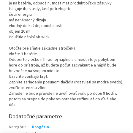
je na batéria, odpadá nutnosť mať produkt blízko zásuvky
funguje iba vtedy, keď potrebujete
šetrí energiu
má nenápadný dizajn
vhodný do každej domácnosti
objem 20 ml
Použitie náplní Air Wick:
Otočte pre sňatie základne strojčeka.
Vložte 3 batérie.
Odoberte viečko náhradnej náplne a umiestnite ju pohybom
hore do prístroja, až budete počuť zacvaknutie a náplň bude
bezpečne na svojom mieste.
Uzavrite vonkajší kryt.
Zapnite zariadenie posunom tlačidla (rozsvieti sa modré svetlo),
zvoľte intenzitu vône.
Zariadenie bude pravidelne uvoľňovať vôňu po dobu 8 hodín,
potom sa prepne do pohotovostného režimu až do ďalšieho
dňa.
Dodatočné parametre
Kategória
:
Drogéria