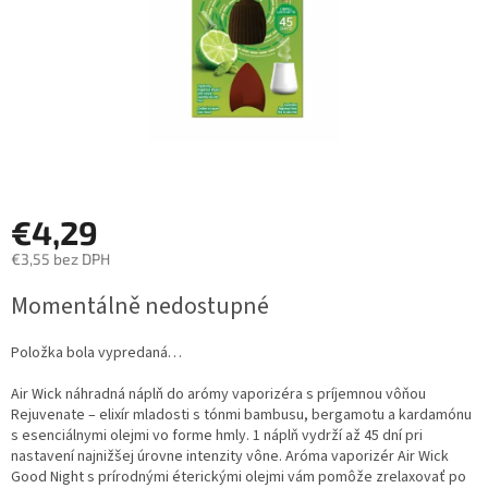
€4,29
€3,55 bez DPH
Jednotková
Momentálně nedostupné
cena:
Položka bola vypredaná…
Air Wick náhradná náplň do arómy vaporizéra s príjemnou vôňou
Rejuvenate – elixír mladosti s tónmi bambusu, bergamotu a kardamónu
s esenciálnymi olejmi vo forme hmly. 1 náplň vydrží až 45 dní pri
nastavení najnižšej úrovne intenzity vône. Aróma vaporizér Air Wick
Good Night s prírodnými éterickými olejmi vám pomôže zrelaxovať po