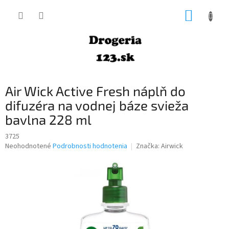
Prejsť
NÁKUP
na
obsah
KOŠÍK
Air Wick Active Fresh náplň do
difuzéra na vodnej báze svieža
bavlna 228 ml
3725
Priemerné
Neohodnotené
Podrobnosti hodnotenia
Značka:
Airwick
hodnotenie
produktu
je
0,0
z
5
hviezdičiek.