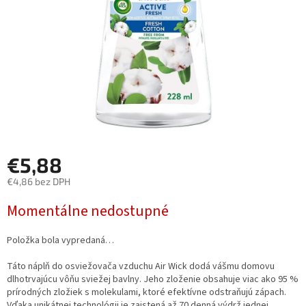
€5,88
€4,86 bez DPH
Jednotková
Momentálne nedostupné
cena:
Položka bola vypredaná…
Táto náplň do osviežovača vzduchu Air Wick dodá vášmu domovu
dlhotrvajúcu vôňu sviežej bavlny. Jeho zloženie obsahuje viac ako 95 %
prírodných zložiek s molekulami, ktoré efektívne odstraňujú zápach.
Vďaka unikátnej technológii je zaistená až 70 denná výdrž jednej