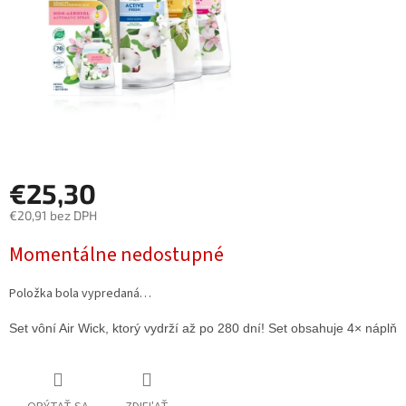
€25,30
€20,91 bez DPH
Jednotková
Momentálne nedostupné
cena:
Položka bola vypredaná…
Set vôní Air Wick, ktorý vydrží až po 280 dní! Set obsahuje 4× náplň 