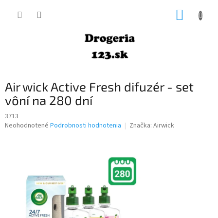
Prejsť
NÁKUP
na
obsah
KOŠÍK
Air wick Active Fresh difuzér - set
vôní na 280 dní
3713
Priemerné
Neohodnotené
Podrobnosti hodnotenia
Značka:
Airwick
hodnotenie
produktu
je
0,0
z
5
hviezdičiek.