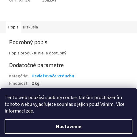
OPÝTAŤ SA
ZDIEĽAŤ
Popis
Diskusia
Podrobný popis
Popis produktu nie je dostupný
Dodatočné parametre
Kategória
:
Osviežovače vzduchu
Hmotnosť
:
2 kg
EAN
:
5999109543837
Tento web používá soubory cookie. Dalším procházením
Položka bola vypredaná…
tohoto webu vyjadřujete souhlas s jejich používáním.. Více
informací
zde
.
Z
á
Nastavenie
Vytvoril Shoptet
p
ä